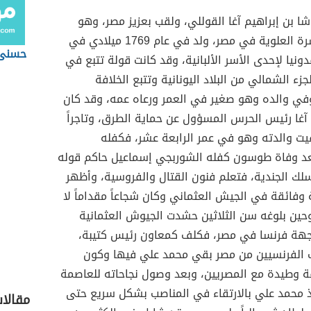
ا بن إبراهيم آغا القوللي، ولقب بعزيز مصر، وهو
مؤسس الأسرة العلوية في مصر، ولد في عام 1769 ميلادي في
حسنى 
نيا لإحدى الأسر الألبانية، وقد كانت قولة تتبع في
زء الشمالي من البلاد اليونانية وتتبع الخلافة
وفي والده وهو صغير في العمر ورعاه عمه، وقد كان
 آغا رئيس الحرس المسؤول عن حماية الطرق، وتاجراً
فيت والدته وهو في عمر الرابعة عشر، فكفله
 وفاة طوسون كفله الشوربجي إسماعيل حاكم قوله
لك الجندية، فتعلم فنون القتال والفروسية، وأظهر
 وفائقة في الجيش العثماني وكان شجاعاً مقداماً لا
ين بلوغه سن الثلاثين حشدت الجيوش العثمانية
جهة فرنسا في مصر، فكلف كمعاون رئيس كتيبة،
 الفرنسيين من مصر بقي محمد علي فيها وكون
ة وطيدة مع المصريين، وبعد وصول نجاحاته للعاصمة
 محمد علي بالارتقاء في المناصب بشكل سريع حتى
مقالا