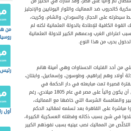
للسلطان ثم والياً على مصر، وقد شارك في الكثير من
كرية كالحروب ضد المماليك والثوار اليونايين والإنجليز
 سيطرته على الحجاز، والسودان، والشام، وكريت،
 القوة الكافية للإطاحة بالدولة العثمانية لكنه لم
من هو
بب اعتراض الغرب ودعمهم الكبير للدولة العثمانية
روسيا
دخول بحرب من هذا النوع.
لي من أحد الفتيات الحسناوات وهي أمينة هانم
رئيس 
اثة أولاد وهم إبراهيم، وطوسون، وإسماعيل، وابنتان،
بفترة قصيرة تمت مبايعته في دار الحكمة في
القاهرة على أن يكون والياً على مصر في عام 1805 ميلادي، رغم
بير والمنافسة الشرسة التي خاضها مع المماليك،
ا مباشرة على القاهرة بعد تسلمه لمقاليد الحكم
أول ر
لحوا في شئ بسبب ذكائه وفطنته العسكرية الكبيرة،
لتخلّص من المماليك نصب عينيه بسبب نفوذهم الكبير