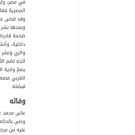
في مصر، ولي
وقد قضى على
وبعدها نشر 
ضخمة قادرة 
داخلية، وأنش
والري ونشر ز
اتجه لضم الأ
بضمّ ولاية ا
الغربي منعه
قبضته.
وفاته
عانى محمد ع
وصى بالحكم ل
عليه من مرض