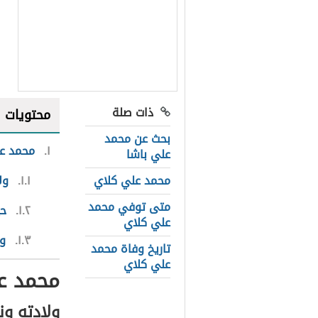
ذات صلة
محتويات
بحث عن محمد
١
محمد عل
علي باشا
محمد علي كلاي
١.١
ول
متى توفي محمد
١.٢
حي
علي كلاي
١.٣
و
تاريخ وفاة محمد
علي كلاي
محمد ع
ولادته ون