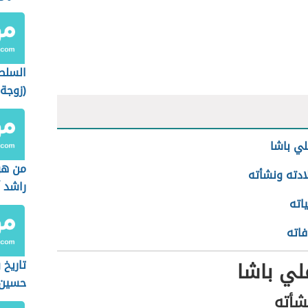
السلط
(زوجة 
ي باشا
من هو
ادته ونشأته
راشد 
اته
فاته
لي باشا
تاريخ 
حسين
شأته