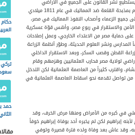
ستطيع نشر القانون على الجميع في الأراضي
المصرية فقام بمذبحة القلعة ضد المماليك في عام 1811 ميلادي
 جميع الزعماء وأصحاب النفوذ المماليك في مصر،
حكام 
الأمن والاستقرار في ربوع مصر، وأسّس قوّة عسكرية
العربي
على حماية مصر من الاعتداء الخارجي، وعمل إصلاحات
أ المدارس ونشر العلوم الحديثة، وطوّر أنظمة الزراعة
راعة القطن وقصب السكر، وبعد الاستقرار الداخلي
راضي لولاية مصر فحارب العثمانيين وهزمهم وقام
تركي 
لشام، واقترب كثيراً من العاصمة العثمانية لكن التدخل
سعود
 من تواصل تقدمه نحو اسقاط العاصمة العثمانية في
سعود
حمد ب
لي في كبره من الأمراض ومنها مرض الخرف، وقد
الثاني
أبنه إبراهيم لكن لم يخبره أحد بوفاة إبراهيم خوفاً
ه، وقد عاش بعد وفاة ولده فترة قصيرة وتوفي
مقالا