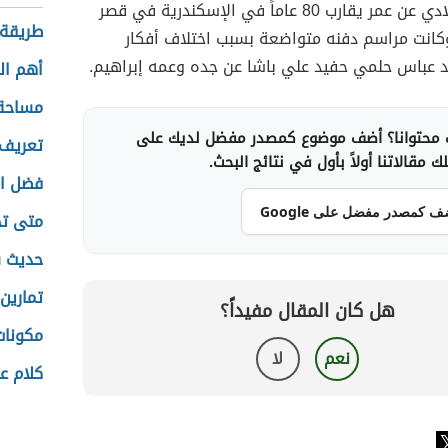
عام1848 ميلادي عن عمر يقارب 80 عاماً في الإسكندرية في قصر
طريقة 
وكانت مراسم دفنه متواضعة بسبب اختلاف أفكار
يد عباس حلمي حفيد علي باشا عن جده وعمه إبراهيم.
أهم ال
مساحة 
محتوانا؟ أضف موضوع كمصدر مفضل لديك على
تعريف 
 مقالاتنا أولاً بأول في نتائج البحث.
فضل ال
ف كمصدر مفضل على Google
متى تج
حديث 
تمارين
هل كان المقال مفيداً؟
مكونات
نعم
لا
كلام ع