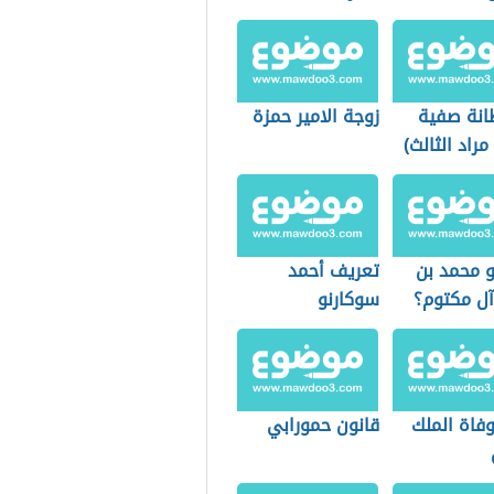
انة صفية
زوجة الامير حمزة
مراد الثالث)
 محمد بن
تعريف أحمد
آل مكتوم؟
سوكارنو
وفاة الملك
قانون حمورابي