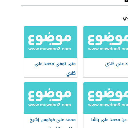
لي
 علي كلاي
متى توفي محمد علي
كلاي
عن محمد على باشا
محمد علي فركوس (شيخ