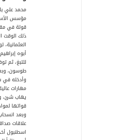
محمد علي باش
قولة في مقدو
ذلك الوقت الج
العثمانية، ت
أبوه إبراهيم
للتبغ، ثم تو
طوسون، وبعد
وأدخله في س
مهارات عالية
يهاب شئ، وح
قواتها لموا
وبعد انسحاب
علاقات صداق
اسطنبول أخذ