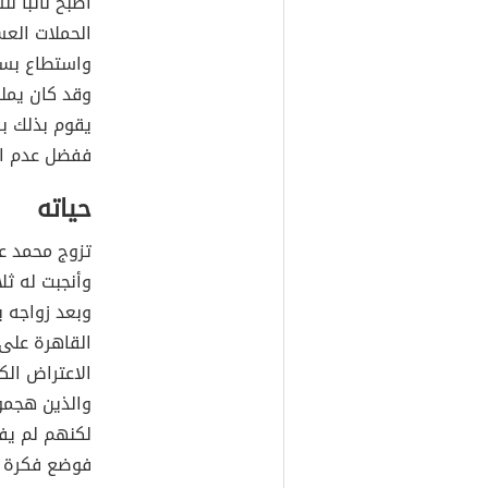
أصبح نائباً 
الحملات العس
واستطاع بسط
وقد كان يملك
يقوم بذلك بس
ففضل عدم ال
حياته
تزوج محمد ع
وأنجبت له ثل
وبعد زواجه 
الاعتراض الك
والذين هجمو
لكنهم لم يف
فوضع فكرة ا