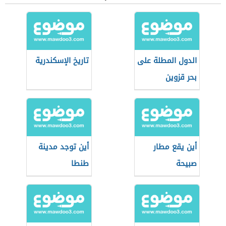
الدول المطلة على
تاريخ الإسكندرية
بحر قزوين
أين يقع مطار
أين توجد مدينة
صبيحة
طنطا