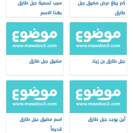
كم يبلغ عرض مضيق جبل
سبب تسمية جبل طارق
طارق
بهذا الاسم
جبل طارق بن زياد
مضيق جبل طارق
أين يوجد جبل طارق
اسم مضيق جبل طارق
قديماً