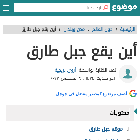
الرئيسية
/
حول العالم
،
مدن وبلدان
/
أين يقع جبل طارق
أين يقع جبل طارق
أروى بريجية
تمت الكتابة بواسطة:
آخر تحديث:
١١:٣٤ ، ٢ أغسطس ٢٠٢٣
أضف موضوع كمصدر مفضل في جوجل
محتويات
١
موقع جبل طارق