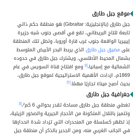
موقع جبل طارق
جبل طارق (بالإنجليزية: Gibraltar) هو منطقة حكم ذاتي
تابعة للتاج البريطاني، تقع في أقصى جنوب شبه جزيرة
إيبيريا الواقعة جنوب غرب قارة أوروبا، وتطل تلك المنطقة
على
مضيق جبل طارق
الذي يربط البحر الأبيض المتوسط
بشمال المحيط الأطلسي، ويشترك جبل طارق في حدوده
الشمالية مع إسبانيا،
[١]
ومع افتتاح قناة السويس في عام
1869م، ازدادت الأهمية الاستراتيجية لموقع جبل طارق،
بحيث أصبح ميناءً تجاريًا مهمًا.
[٢]
جغرافية جبل طارق
تغطي منطقة جبل طارق مساحة تقدر بحوالي 6 كم²،
[١]
وتتميز بالتلال المتكونة من الأحجار الجيرية والصخور الزيتية،
إذ تظهر كسلسلة من المنحدرات التي تزداد شدة انحدارها
في الجانب الغربي منه، ومن الجدير بالذكر أن منطقة جبل