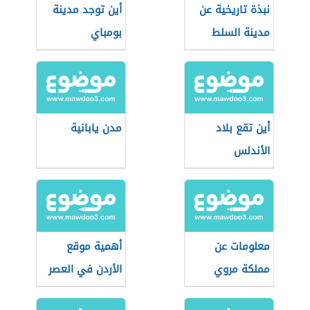
نبذة تاريخية عن
أين توجد مدينة
مدينة السلط
بومباي
أين تقع بلاد
مدن يابانية
الأندلس
معلومات عن
أهمية موقع
مملكة مروي
الأردن في العصر
المملوكي