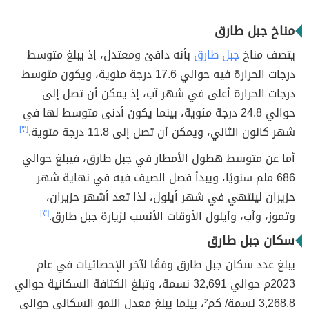
مناخ جبل طارق
يتصف مناخ
جبل طارق
بأنه دافئ ومعتدل، إذ يبلغ متوسط
درجات الحرارة فيه حوالي 17.6 درجة مئوية، ويكون متوسط
درجات الحرارة أعلى في شهر آب، إذ يمكن أن تصل إلى
حوالي 24.8 درجة مئوية، بينما يكون أدنى متوسط لها في
شهر كانون الثاني، ويمكن أن تصل إلى 11.8 درجة مئوية.
[٣]
أما عن متوسط هطول الأمطار في جبل طارق، فيبلغ حوالي
686 ملم سنويًا، ويبدأ فصل الصيف فيه في نهاية شهر
حزيران لينتهي في شهر أيلول، لذا تعد أشهر حزيران،
وتموز، وآب، وأيلول الأوقات الأنسب لزيارة جبل طارق.
[٣]
سكان جبل طارق
يبلغ عدد سكان جبل طارق وفقًا لآخر الإحصائيات في عام
2023م حوالي 32,691 نسمة، وتبلغ الكثافة السكانية حوالي
3,268.8 نسمة/ كم²، بينما يبلغ معدل النمو السكاني حوالي