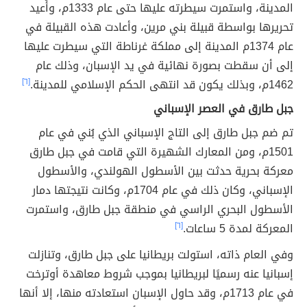
المدينة، واستمرت سيطرته عليها حتى عام 1333م، وأُعيد
تحريرها بواسطة قبيلة بني مرين، وأعادت هذه القبيلة في
عام 1374م المدينة إلى مملكة غرناطة التي سيطرت عليها
إلى أن سقطت بصورة نهائية في يد الإسبان، وذلك عام
1462م، وبذلك يكون قد انتهى الحكم الإسلامي للمدينة.
[٦]
جبل طارق في العصر الإسباني
تم ضم جبل طارق إلى التاج الإسباني الذي بُني في عام
1501م، ومن المعارك الشهيرة التي قامت في جبل طارق
معركة بحرية حدثت بين الأسطول الهولندي، والأسطول
الإسباني، وكان ذلك في عام 1704م، وكانت نتيجتها دمار
الأسطول البحري الراسي في منطقة جبل طارق، واستمرت
المعركة لمدة 5 ساعات.
[٦]
وفي العام ذاته، استولت بريطانيا على جبل طارق، وتنازلت
إسبانيا عنه رسميًا لبريطانيا بموجب شروط معاهدة أوترخت
في عام 1713م، وقد حاول الإسبان استعادته منها، إلا أنها