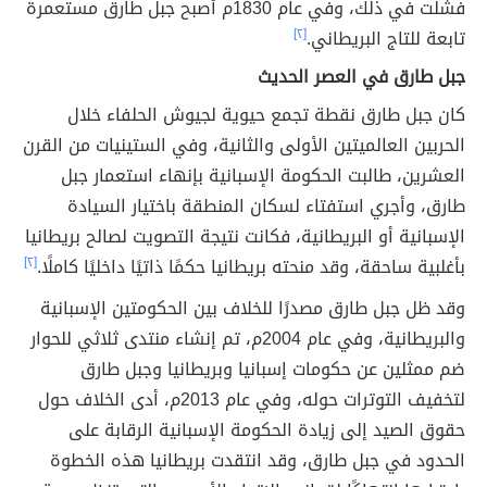
فشلت في ذلك، وفي عام 1830م أصبح جبل طارق مستعمرة
تابعة للتاج البريطاني.
[٢]
جبل طارق في العصر الحديث
كان جبل طارق نقطة تجمع حيوية لجيوش الحلفاء خلال
الحربين العالميتين الأولى والثانية، وفي الستينيات من القرن
العشرين، طالبت الحكومة الإسبانية بإنهاء استعمار جبل
طارق، وأجري استفتاء لسكان المنطقة باختيار السيادة
الإسبانية أو البريطانية، فكانت نتيجة التصويت لصالح بريطانيا
بأغلبية ساحقة، وقد منحته بريطانيا حكمًا ذاتيًا داخليًا كاملًا.
[٢]
وقد ظل جبل طارق مصدرًا للخلاف بين الحكومتين الإسبانية
والبريطانية، وفي عام 2004م، تم إنشاء منتدى ثلاثي للحوار
ضم ممثلين عن حكومات إسبانيا وبريطانيا وجبل طارق
لتخفيف التوترات حوله، وفي عام 2013م، أدى الخلاف حول
حقوق الصيد إلى زيادة الحكومة الإسبانية الرقابة على
الحدود في جبل طارق، وقد انتقدت بريطانيا هذه الخطوة