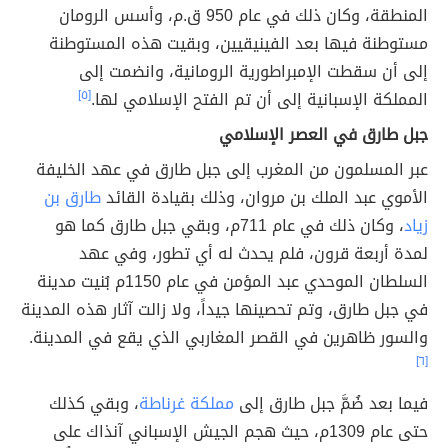
المنطقة، وكان ذلك في عام 950 ق.م، وأسس الرومان
مستوطنة فيها بعد الفينيقيين، وبقيت هذه المستوطنة
إلى أن سقطت الإمبراطورية الرومانية، وانضمت إلى
المملكة الإسبانية إلى أن تم الفتح الإسلامي لها.
[٥]
جبل طارق في العصر الإسلامي
عبر المسلمون من المغرب إلى جبل طارق في عهد الخليفة
الأموي عبد الملك بن مروان، وذلك بقيادة القائد
طارق بن
زياد
، وكان ذلك في عام 711م، وبقي جبل طارق كما هو
لمدة أربعة قرون، فلم يحدث له أي تطور، وفي عهد
السلطان الموحدي عبد المؤمن في عام 1150م بُنيت مدينة
في جبل طارق، وتم تحصينها جيداً، ولا زالت آثار هذه المدينة
والسور ظاهرين في القصر المغاربي الذي يقع في المدينة.
[٦]
فيما بعد ضُمَّ جبل طارق إلى
مملكة غرناطة
، وبقي كذلك
حتى عام 1309م، حيث هجم الجيش الإسباني آنذاك على