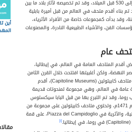
يرجع تاريخه إلى 530 قبل الميلاد، وقد تم تخصيصه لآثار بلاد ما بين
 تم بناء أقدم متحف في العالم من قبل أميرة بابلية
 2500 سنة، وقد بدأت كمجموعات خاصة من الأفراد الأثرياء،
أين ت
ؤسسات الفن، والأشياء الطبيعية النادرة، والمصنوعات
المهد
تحف عام
ض أقدم المتاحف العامة في العالم، في إيطاليا،
ر النهضة، ولكن أغلبيتها افتتحت خلال القرن الثامن
عشر، وتعتبر متاحف كابيتولين (Capitoline Museums)، أقدم
 عامة في العالم، وهي مجموعة لمنحوتات قديمة
روما، وقد تم التبرع بها من قبل البابا سيكستوس
الرابع في عام 1471م، وتحتوي متاحف كابيتولين على مجموعة من
المتاحف الفنية، والأثرية في Piazza del Campidoglio، على قمة
اليا.
[١]
مقالا