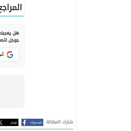
المراجع
هل يعجبك 
جوجل لتصلك
أض
شارك المقالة
فيسبوك
تويتر