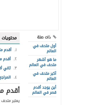
ذات صلة
محتويات
أول متحف في
١
أقدم مت
العالم
٢
أقدم م
ما هو أشهر
متحف في العالم
٣
ثاني أ
أكبر متحف في
٤
المراجع
العالم
أين يوجد أقدم
أقدم م
قصر في العالم
يعتبر متحف Ennigaldi-Nanna