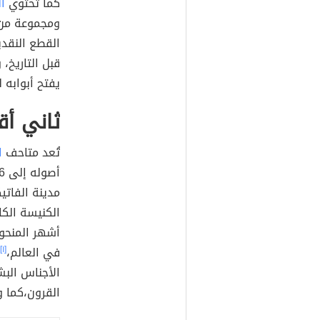
كما تحتوي
ا
ومجموعة من
القطع النقدي
قبل التاريخ،
يفتح أبوابه لل
ثاني أ
تُعد متاحف
ا
مدينة الفاتي
الكنيسة الكا
أشهر المنحو
في العالم،
[١]
الأجناس البش
القرون،كما 