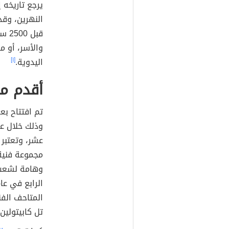
النهرين، وقد
قبل
والأسر، أو م
اليدوية.
[١]
أقدم م
تم افتتاح بع
وذلك خلال عص
مجموعة فنية
وهامة لشعب 
تل كابيتولين (Capitoline) في روما، في إيط