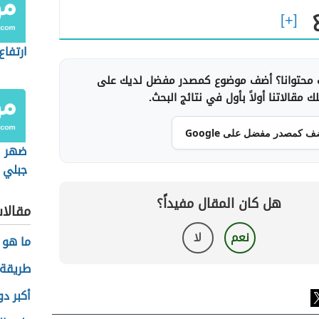
ارتفاع
محتوانا؟ أضف موضوع كمصدر مفضل لديك على
 مقالاتنا أولاً بأول في نتائج البحث.
ف كمصدر مفضل على Google
ضهر ال
جبلي ف
هل كان المقال مفيداً؟
مقالا
نعم
لا
ما هو 
طريقة 
أكبر دو