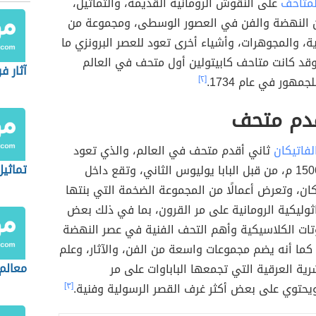
لمتاحف
على النقوش الرومانية القديمة، والتماثيل،
 النهضة والفن في العصور الوسطى، ومجموعة من
ة، والمجوهرات، وأشياء أخرى تعود للعصر البرونزي ما
 وقد كانت متاحف كابيتولين أول متحف في العالم
آثار ف
جمهور في عام 1734.
[٢]
قدم متحف
لفاتيكان
ثاني أقدم متحف في العالم، والذي تعود
تماثيل
أصوله إلى 1506 م، من قبل البابا يوليوس الثاني، وتقع داخل
كان، وتعرض أعمالًا من المجموعة الضخمة التي بنتها
ثوليكية الرومانية على مر القرون، بما في ذلك بعض
تات الكلاسيكية وأهم التحف الفنية في عصر النهضة
كما أنه يضم مجموعات واسعة من الفن، والآثار، وعلم
معالم 
رية العرقية التي تجمعها الباباوات على مر
ويحتوي على بعض أكثر غرف القصر الرسولية وفنية.
[٣]