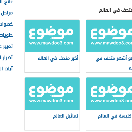
علاج ال
متحف في العالم
مراحل ب
خطوات 
حلويات
تعبير 
أضرار 
و أشهر متحف في
أكبر متحف في العالم
م
آيات ا
 كنيسة في العالم
تماثيل العالم