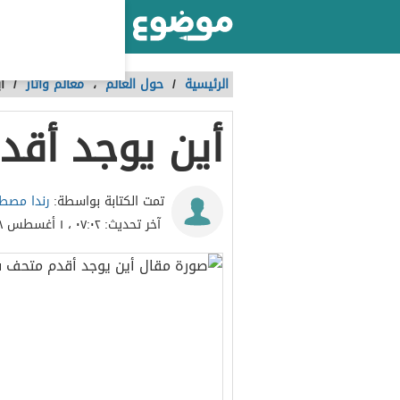
أكبر موقع عربي بالعالم
الرئيسية
/
حول العالم
،
معالم وآثار
/
أ
أين يوجد أقد
رندا مص
تمت الكتابة بواسطة:
آخر تحديث:
٠٧:٠٢ ، ١ أغسطس ٢٠١٨