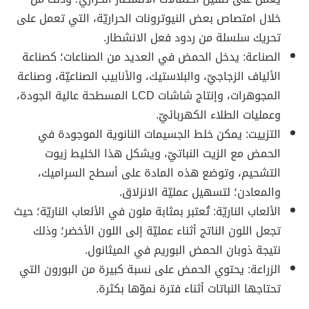
خلال امتصاص بعض النيوترونات الحراريّة، التي تعمل على
تحريك سلسلة من ردود فعل الانشطار.
الصناعة: يدخل الحمض في العديد من الصناعات؛ كصناعة
الألياف الزجاجيّ، والبلاستيك، والأنابيب الصناعيّة، وصناعة
المجوهرات، وإنتاج شاشات LCD المسطحة عالية الجودة،
وعمليات الطلاء الكهربائيّ.
التزييت: يمكن خلط الجسيمات النانوية الموجودة في
الحمض مع الزيت النباتيّ، ويشكل هذا الخليط زيوت
التشحيم، وتوضع هذه المادة على أسطح السراميك،
والمعادن؛ لتسهيل عمليّة الانزلاق.
الألعاب الناريّة: تُعتبر بمثابة ملون في الألعاب الناريّة؛ حيث
تجعل اللون الناتج أثناء عمليّة إلى اللون الأخضر؛ وذلك
نتيجة ذوبان الحمض البوريم في الميثانول.
الزراعة: يحتوي الحمض على نسبة كبيرة من البورون التي
تحتاجها النباتات أثناء فترة نموّها بكثرة.