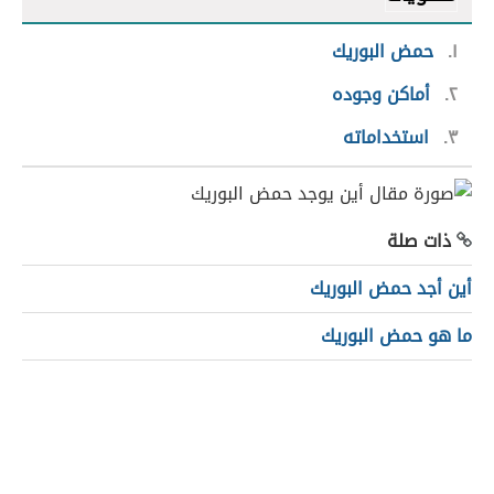
١
حمض البوريك
٢
أماكن وجوده
٣
استخداماته
ذات صلة
أين أجد حمض البوريك
ما هو حمض البوريك