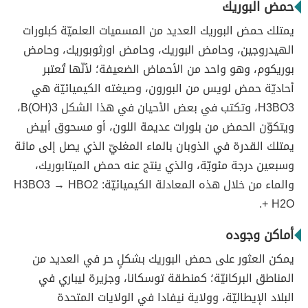
حمض البوريك
يمتلك حمض البوريك العديد من المسميات العلميّة كبلورات
الهيدروجين، وحامض البوريك، وحامض اورثوبوريك، وحامض
بوريكوم، وهو واحد من الأحماض الضعيفة؛ لأنّها تُعتبر
أحاديّة حمض لويس من البورون، وصيغته الكيميائيّة هي
H3BO3، وتكتب في بعض الأحيان في هذا الشكل B(OH)3،
ويتكوّن الحمض من بلورات عديمة اللون، أو مسحوق أبيض
يمتلك القدرة في الذوبان بالماء المغليّ الذي يصل إلى مائة
وسبعين درجة مئويّة، والذي ينتج عنه حمض الميتابوريك،
والماء من خلال هذه المعادلة الكيميائيّة: H3BO3 → HBO2
+ H2O.
أماكن وجوده
يمكن العثور على حمض البوريك بشكلٍ حر في العديد من
المناطق البركانيّة؛ كمنطقة توسكانا، وجزيرة ليباري في
البلاد الإيطاليّة، وولاية نيفادا في الولايات المتحدة