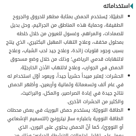
استخداماته
الطبيّة: يُستخدم الحمض بمثابة مطهر للحروق والجروح
الطفيفة، وحماية هذه المناطق من الجراثيم، وحل بديل
للصمادات، والمراهم، وغسول للعيون من خلال خلطه
بمحلول مخفف، وعلاج التهاب المهبل البكتيري، الذي ينتج
بسبب وجود قلويات زائدة، وعلاج جيد لحب الشباب، وعلاج
لالتهابات قدمي الرياضي؛ وذلك من خلال وضع مسحوق
الحمض في الجوارب، وعلاج لالتهاب الأذن الخارجيّة.
الحشرات: يُعتبر مبيداً حشرياً جيداً، ويعود أوّل استخدام له
في عام ألف وتسعمائة وثمانية وأربعين، وأظهر الحمض
نتائج جيدة في إبادة الصراصير، والمكل، والبراغيث،
والكثير من الحشرات الأخرى.
الطاقة النوويّة: يستخدم حمض البوريك في بعض محطات
الطاقة النووية باعتباره سمّ نيترونيّ (التسميم الإشعاعي
أو النوويّ)، كما أنّ الحمض يحتوي على البورن، الذي
يعمل على تقليل احتمالات الانشطار الحراريّ؛ وذلك من