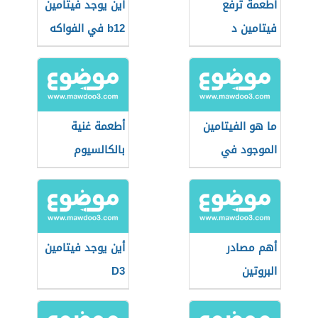
أطعمة ترفع
أين يوجد فيتامين
فيتامين د
b12 في الفواكه
ما هو الفيتامين
أطعمة غنية
الموجود في
بالكالسيوم
الشمس
وفيتامين د
أهم مصادر
أين يوجد فيتامين
البروتين
D3