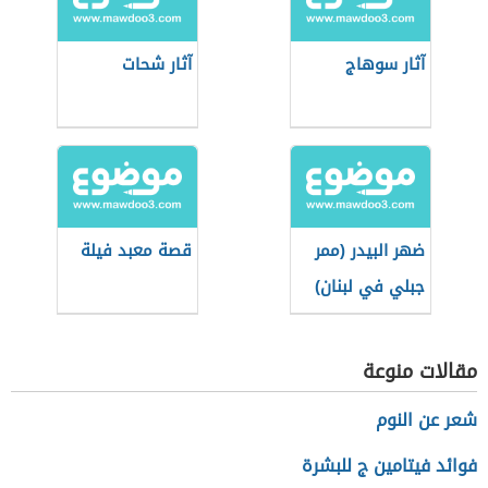
آثار سوهاج
آثار شحات
ضهر البيدر (ممر
قصة معبد فيلة
جبلي في لبنان)
مقالات منوعة
شعر عن النوم
فوائد فيتامين ج للبشرة