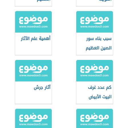
سبب بناء سور
أهمية علم الآثار
الصين العظيم
كم عدد غرف
آثار جرش
البيت الأبيض