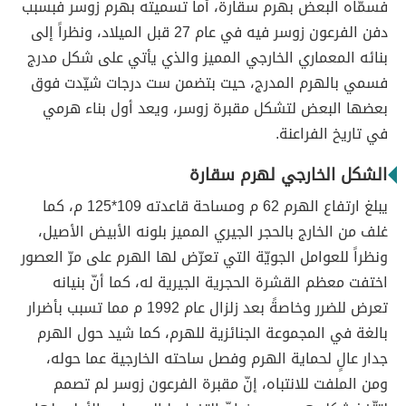
فسمّاه البعض بهرم سقارة، أما تسميته بهرم زوسر فبسبب
دفن الفرعون زوسر فيه في عام 27 قبل الميلاد، ونظراً إلى
بنائه المعماري الخارجي المميز والذي يأتي على شكل مدرج
فسمي بالهرم المدرج، حيت بتضمن ست درجات شيّدت فوق
بعضها البعض لتشكل مقبرة زوسر، ويعد أول بناء هرمي
في تاريخ الفراعنة.
الشكل الخارجي لهرم سقارة
يبلغ ارتفاع الهرم 62 م ومساحة قاعدته 109*125 م، كما
غلف من الخارج بالحجر الجيري المميز بلونه الأبيض الأصيل،
ونظراً للعوامل الجويّة التي تعرّض لها الهرم على مرّ العصور
اختفت معظم القشرة الحجرية الجيرية له، كما أنّ بنيانه
تعرض للضرر وخاصةً بعد زلزال عام 1992 م مما تسبب بأضرار
بالغة في المجموعة الجنائزية للهرم، كما شيد حول الهرم
جدار عالٍ لحماية الهرم وفصل ساحته الخارجية عما حوله،
ومن الملفت للانتباه، إنّ مقبرة الفرعون زوسر لم تصمم