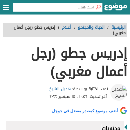
الرئيسية
/
الحياة والمجتمع
،
أعلام
/
إدريس جطو (رجل أعمال
مغربي)
إدريس جطو (رجل
أعمال مغربي)
هديل الشيخ
تمت الكتابة بواسطة:
آخر تحديث:
١٠:٥٦ ، ١٥ سبتمبر ٢٠٢٢
أضف موضوع كمصدر مفضل في جوجل
محتويات