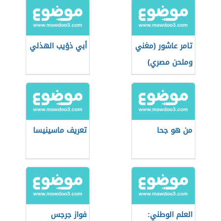
تامر عاشور (مغني
أبي ذؤيب الهذلي
وملحن مصري)
من هو جحا
تعريف ماسينيسا
العلم الوطني:
فواز جرجس