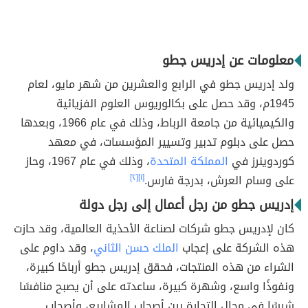
معلومات عن إدريس جطو
ولد إدريس جطو في الرابع والعشرين من شهر مايو، لعام
1945م، وقد حصل على بكالوريوس العلوم الفزيائية
والكيميائية من جامعة الرباط، وذلك في عام 1966، وبعدها
حصل على دبلوم تدبير وتسيير المؤسسات، في معهد
كوردوينرز في
المملكة المتحدة
، وذلك في عام 1967، وحاز
على وسام العرش، بدرجة فارس.
[١]
[٢]
إدريس جطو من رجل أعمال إلى رجل دولة
كان لإدريس جطو شركات لصناعة الأحذية العالمية، وقد حازت
هذه الشركة على إعجاب
الملك حسن الثاني
، وقد داوم على
الشراء من هذه المنتجات، فحقق إدريس جطو أرباحًا كبيرة،
ونفوذًا واسع، وشهرة كبيرة، ساعدته على أن يصبح منافسًا
شرسًا في مجال التجارة بين أصحاب المشاريع، وأصحاب