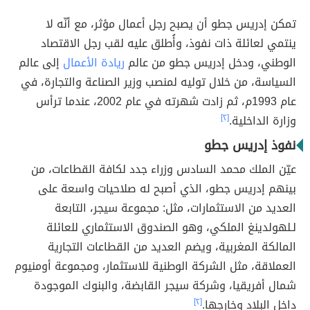
تمكن إدريس جطو أن يصبح رجل أعمال مؤثر، مع أنّه لا
ينتمي لعائلة ذات نفوذ، وأُطلق عليه لقب رجل الاقتصاد
الوطني، ودخل إدريس جطو من عالم
ريادة الأعمال
إلى عالم
السياسة، من خلال توليه لمنصب وزير الصناعة والتجارة، في
عام 1993م، ثم زادت شهرته في عام 2002، عندما ترأس
وزارة الداخلية.
[٢]
نفوذ إدريس جطو
عيّن الملك محمد السادس وزراء جدد لكافة القطاعات، من
بينهم إدريس جطو، الذي أصبح له صلاحيات واسعة على
العديد من الاستثمارات، مثل: مجموعة سيجر، التابعة
لـلهولدينغ الملكي، وهو الصندوق الاستثماري للعائلة
المالكة المغربية، ويضم العديد من القطاعات التجارية
العملاقة، مثل الشركة الوطنية للاستثمار، ومجموعة أومنيوم
شمال أفريقيا، وشركة سيجر القابضة، والبنوك الموجودة
داخل البلاد وخارجها.
[٢]