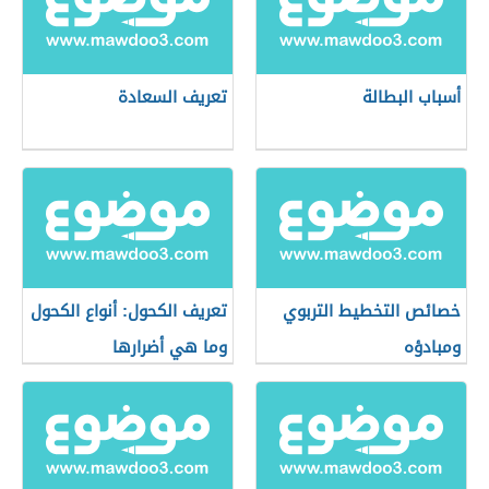
أسباب البطالة
تعريف السعادة
خصائص التخطيط التربوي
تعريف الكحول: أنواع الكحول
ومبادؤه
وما هي أضرارها