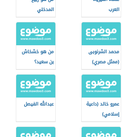
العرب
المدخلي
محمد الشرنوبى
من هو خشخاش
(ممثل مصري)
بن سعيد؟
عمرو خالد (داعية
عبدالله الفيصل
إسلامي)