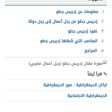
١
معلومات عن إدريس جطو
٢
إدريس جطو من رجل أعمال إلى رجل دولة
٣
نفوذ إدريس جطو
٤
المناصب التي شغلها إدريس جطو
٥
المراجع
اقرأ أيضاً
اركان الديمقراطية : صور الديمقراطية
الديمقراطية الاجتماعية