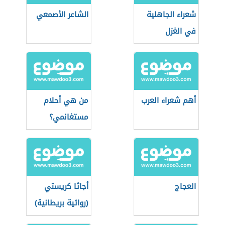
شعراء الجاهلية
الشاعر الأصمعي
في الغزل
أهم شعراء العرب
من هي أحلام
مستغانمي؟
العجاج
أجاثا كريستي
(روائية بريطانية)