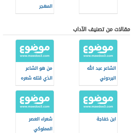
المهجر
مقالات من تصنيف الآداب
الشاعر عبد الله
من هو الشاعر
البردوني
الذي قتله شعره
ابن خفاجة
شعراء العصر
المملوكي