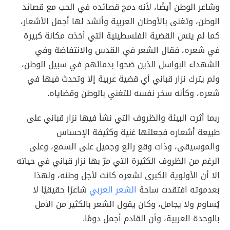
وشاعر الوطن أيضًا، لأنه دمج قصائده في الحب مع قصائد
الوطن، وتغنى بالأوطان العربية وأنشد لها أجمل الأشعار،
كما لم ينسَ القضية الفلسطينية التي أخذت مكانة كبيرة
في شعره، فقال الشعر في القدس والانتفاضة وفي
الشهداء البواسل الذين ضحوا بدمائهم في سبيل الوطن،
ولم يترك نزار قباني أي قضية عربية إلا وتحدث فيها في
شعره، وكأنه سخر نفسه للتغني بالوطن وقضاياه.
ربما أثرت البيئة والظروف التي نشأ فيها نزار قباني على
طبيعة أشعاره فجعلتها غنية وكثيفة الإحساس
والموسيقى، وذات وقع رائع وجميل على السمع، وعلى
الرغم من الظروف الكثيرة التي مرّ بها نزار قباني في حياته
إلا أن الأولوية الكبرى لشعره كانت لأجل وطنه، ولهذا
بعدموته افتقدت ساحة
الشعر العربي
شاعرًا حقيقيًا لا
يُساوم ولا يجامل، وكان يقول الشعر بالكثير من الأمل
بالوحدة العربية، وأن القادم أجمل دومًا.