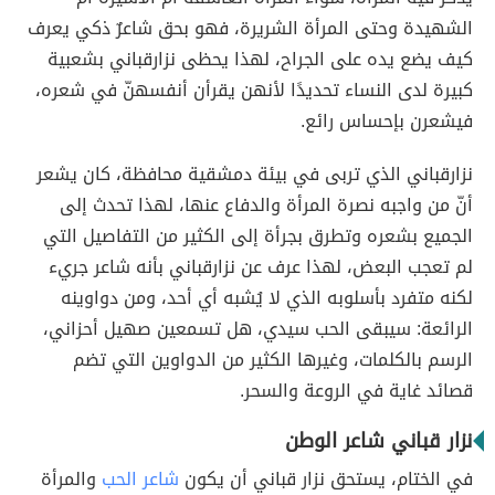
الشهيدة وحتى المرأة الشريرة، فهو بحق شاعرٌ ذكي يعرف
كيف يضع يده على الجراح، لهذا يحظى نزارقباني بشعبية
كبيرة لدى النساء تحديدًا لأنهن يقرأن أنفسهنّ في شعره،
فيشعرن بإحساس رائع.
نزارقباني الذي تربى في بيئة دمشقية محافظة، كان يشعر
أنّ من واجبه نصرة المرأة والدفاع عنها، لهذا تحدث إلى
الجميع بشعره وتطرق بجرأة إلى الكثير من التفاصيل التي
لم تعجب البعض، لهذا عرف عن نزارقباني بأنه شاعر جريء
لكنه متفرد بأسلوبه الذي لا يُشبه أي أحد، ومن دواوينه
الرائعة: سيبقى الحب سيدي، هل تسمعين صهيل أحزاني،
الرسم بالكلمات، وغيرها الكثير من الدواوين التي تضم
قصائد غاية في الروعة والسحر.
نزار قباني شاعر الوطن
في الختام، يستحق نزار قباني أن يكون
شاعر الحب
والمرأة