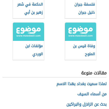
فلسفة جبران
الحكمة في شعر
خليل جبران
زهير بن أبي
سلمى
وفاة قيس بن
مؤلفات ابن
الملوح
الوردي
مقالات منوعة
لماذا سميت بغداد بهذا الاسم
من أسماء السيف
بحث عن الزلازل والبراكين