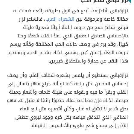
نزار قباني شاعر الحب
نزارقباني شاعرٌ فذ، أبدع في قول بطريقة رائعة ضمنت له
مكانة خاصة ومرموقة بين
الشعراء العرب
، فالشاعر نزار
قباني شاعرٌ نسج من حروف اللغة أبياتًا شعرية مليئة
بالإحساس الصادق العميق الذي يملأ القلب شغفًا وحبًا
كبيرًا، وقد برع في وصف حالات الحب المختلفة وكأنه يرسم
حروف اللغة بإتقانٍ كبير، وسمي لذلك بشاعر الحب، ويستحق
هذا اللقب عن جدارة واستحقاق كبيرين.
نزارقباني يستطيع أن يلمس بشعره شغاف القلب وأن يصف
إحساس المحبين بكل براعة كما لو أنه جراح ماهر يتسلل إلى
القلب ويقرأ ما فيه ويقوله على هيئة كلمات وأشعار جميلة
مبدعة، لذلك فإن قصائده تملك حضورًا رائعًا لا مثيل له، فهو
بحق شاعر لا يُشق له غبار، وكأن أشعاره مثل نبع الماء
الصافي الذي تتدفق مياهه بكل كرم وجود ليروي عطش
الأذن إلى سماع شعرٍ مليء بالأحاسيس الرقيقة.