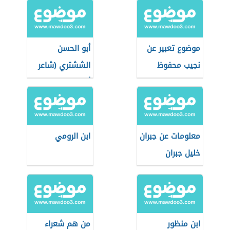
موضوع تعبير عن
أبو الحسن
نجيب محفوظ
الششتري (شاعر
أندلسي)
معلومات عن جبران
ابن الرومي
خليل جبران
ابن منظور
من هم شعراء