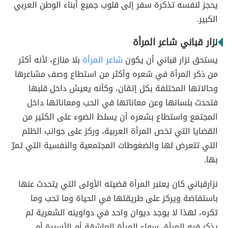
يحجز لنفسه تذكرة سفر إلى قلوب جميع أبناء الوطن العربي
الكبير.
نزار قباني شاعر المرأة
يستحق نزار قباني أن يكون
شاعر المرأة
بلا منازع، لأنه أكثر
من ذكر المرأة في شعره وأكثر من استطاع وصف مشاعرها
وحالاتها المختلفة بكل إتقان، وكأنه يعيش داخل قلبها
فتحدث بلسانها وعن معاناتها في الحب ومعاناتها داخل
المجتمع واستطاع بشعره أن يسلط الضوء على الكثير من
القضايا التي تخص المرأة العربية، وركز على جوانب الظلم
التي تتعرض لها والضغوطات المجتمعية والنفسية التي تمرّ
بها.
نزارقباني كان يعتبر المرأة قضيته الأولى التي يتحدث عنها
باستفاضة ويركز على طريقتها في الحياة وما تحب وما
تكره، لهذا لا يوجد ديوان واحد في دواوينه الشعرية لم
يذكر فيه المرأة، سواء المرأة العاشقة أم الأسيرة أم