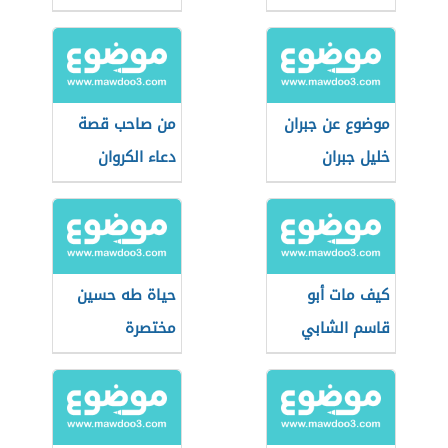
موضوع عن جبران
من صاحب قصة
خليل جبران
دعاء الكروان
كيف مات أبو
حياة طه حسين
قاسم الشابي
مختصرة