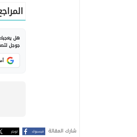
المراجع
هل يعجبك 
جوجل لتصلك
أض
شارك المقالة
فيسبوك
تويتر