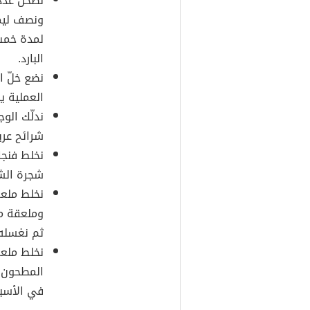
نطحن عددا
ونصف ليمو
لمدة خمس 
البارد.
نضع خلّ ا
العملية يوم
ندلّك الو
شرائح عري
نخلط فنجان
شجرة الشا
نخلط ملعق
وملعقة من
ثم نغسله 
نخلط ملعق
المطحون، 
في الأسبو