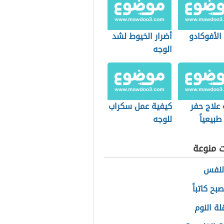
الأفوكادو
أضرار الخيوط لشد
الوجه
علاج حفر
كيفية عمل سكراب
طبيعياً
للوجه
ت منوعة
النفس
ح كاتباً
لة النوم