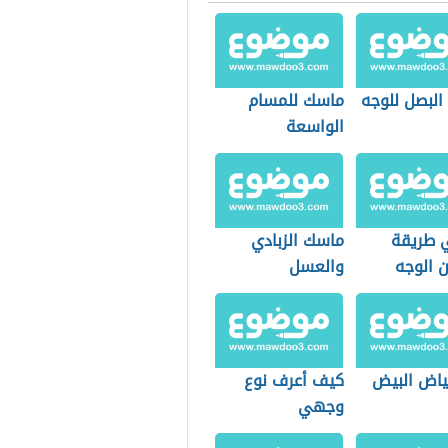
البصل للوجه
ماسك للمسام
الواسعة
 طريقة
ماسك الزبادي
 الوجه
والعسل
بياض البيض
كيف أعرف نوع
وجهي