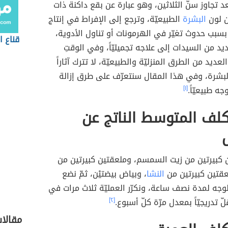
عد تجاوز سنّ الثلاثين، وهو عبارة عن بقع داكنة ذات
ن لون
البشرة
الطبيعيّة، وترجع إلى الإفراط في إنتاج
بسبب حدوث تغيّر في الهرمونات أو تناول الأدوية،
قناع 
ديد من السيدات إلى علاجه تجميليّاً، وفي الوقتِ
ديد من الطرق المنزليّة والطبيعيّة، لا تترك آثاراً
البشرة، وفي هذا المقال سنتعرّف على طرق إزالة
ه طبيعيّاً.
[١]
كلف المتوسط الناتج عن
 كبيرتين من زيت السمسم، وملعقتين كبيرتين من
عقتين كبيرتين من
النشا
، وبياض بيضتيْن، ثمّ نضع
لوجه لمدة نصف ساعة، ونكرّر العمليّة ثلاث مرات في
ّ تدريجيّاً بمعدل مرّة كلّ أسبوع.
[٢]
مقالات