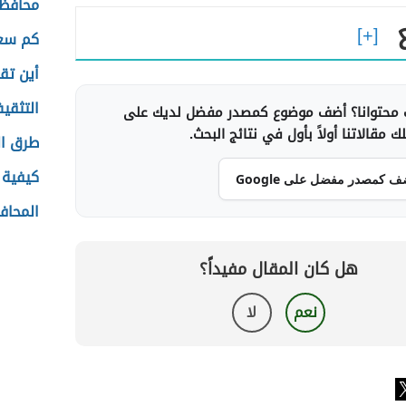
محافظة
كم سعر
أين تق
التثقي
محتوانا؟ أضف موضوع كمصدر مفضل لديك على
 مقالاتنا أولاً بأول في نتائج البحث.
طرق ال
كيفية 
ف كمصدر مفضل على Google
المحافظ
هل كان المقال مفيداً؟
نعم
لا