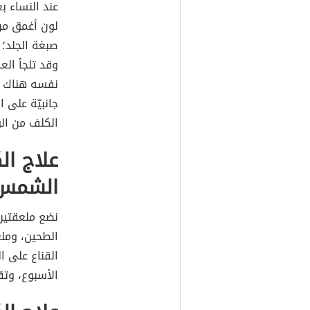
عند النساء ب
لون أغمق م
صبغة الجلد؛ 
وقد تلجأ الع
نفسه هناك الع
جانبيّة على 
الكلف من الوج
علاج ال
الشمس
نضع ملعقتين
الطحين، ومل
القناع على ا
الأسبوع، وتقل