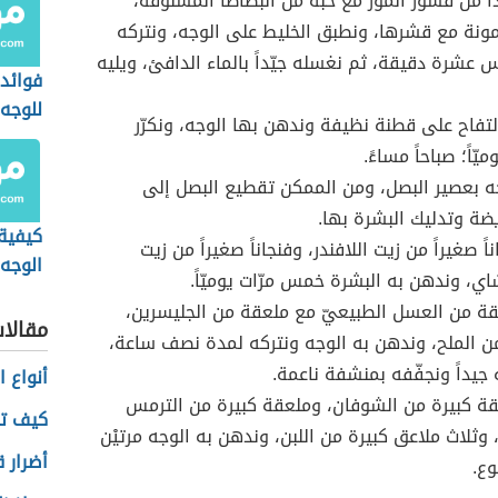
ً من قشور الموز مع حبّة من البطاطا المسلوقة،
نة مع قشرها، ونطبق الخليط على الوجه، ونتركه
عشرة دقيقة، ثم نغسله جيّداً بالماء الدافئ، ويليه
فوائد 
للوجه
لتفاح على قطنة نظيفة وندهن بها الوجه، ونكرّر
يّاً؛ صباحاً مساءً.
جه بعصير البصل، ومن الممكن تقطيع البصل إلى
ضة وتدليك البشرة بها.
كيفية 
اً صغيراً من زيت اللافندر، وفنجاناً صغيراً من زيت
الوجه 
ي، وندهن به البشرة خمس مرّات يوميّاً.
ة من العسل الطبيعيّ مع ملعقة من الجليسرين،
مقالا
 الملح، وندهن به الوجه ونتركه لمدة نصف ساعة،
جيداً ونجفّفه بمنشفة ناعمة.
أنواع 
ة كبيرة من الشوفان، وملعقة كبيرة من الترمس
كيف تصب
وثلاث ملاعق كبيرة من اللبن، وندهن به الوجه مرتيْن
أضرار ق
ع.