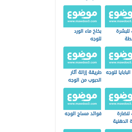
للبشرة
بخاخ ماء الورد
لطة
للوجه
البابايا للوجه
طريقة إزالة آثار
الحبوب من الوجه
لنضارة
فوائد مساج الوجه
 الدهنية