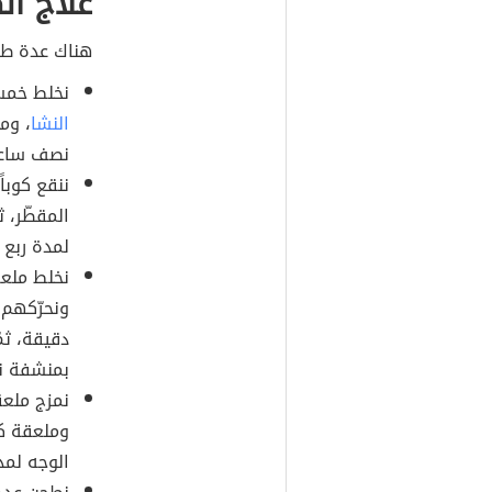
علاج ال
هناك عدة طر
نخلط خمسي
النشا
، وم
نصف ساعة،
ننقع كوبا
المقطّر، 
لمدة ربع س
نخلط ملعق
ونحرّكهم 
دقيقة، ثم
بمنشفة نا
نمزج ملعق
وملعقة كب
الوجه لمد