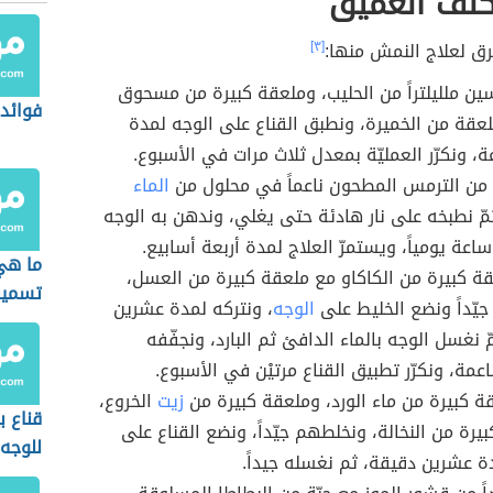
كلف العميق
ق لعلاج النمش منها:
[٣]
ن ملليلتراً من الحليب، وملعقة كبيرة من مسحوق
فوائد 
لعقة من الخميرة، ونطبق القناع على الوجه لمدة
 ونكرّر العمليّة بمعدل ثلاث مرات في الأسبوع.
ً من الترمس المطحون ناعماً في محلول من
الماء
ثمّ نطبخه على نار هادئة حتى يغلي، وندهن به الوجه
اعة يومياً، ويستمرّ العلاج لمدة أربعة أسابيع.
ما هي
ة كبيرة من الكاكاو مع ملعقة كبيرة من العسل،
تسمين
جيّداً ونضع الخليط على
الوجه
، ونتركه لمدة عشرين
ّ نغسل الوجه بالماء الدافئ ثم البارد، ونجفّفه
عمة، ونكرّر تطبيق القناع مرتيْن في الأسبوع.
ة كبيرة من ماء الورد، وملعقة كبيرة من
زيت
الخروع،
قناع 
يرة من النخالة، ونخلطهم جيّداً، ونضع القناع على
للوجه
ة عشرين دقيقة، ثم نغسله جيداً.