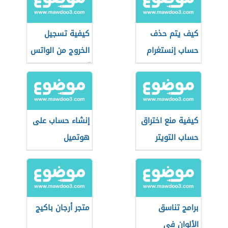
كيف يتم حذف
كيفية تسجيل
حساب إنستغرام
الخروج من الواتس
آب
كيفية منع اختراق
إنشاء حساب على
حساب التويتر
هوتميل
برامج تناسق
متجر أرجان باكيج
الألوان في