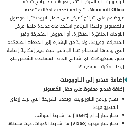
الباوربوينت أو العرض التقديميّ هو أحد برامج شركة
Microsoft Office
، يتيح لمستخدميه إمكانية تقديم
عروضهم على شرائح تُعرض على جهاز البروجيكتر الموصول
بالكمبيوتر، ولهذا البرنامج استخدامات عديدة منها: عرض
اللوحات المتغيّرة المتكرّرة، أو العروض المتحركة وغير
المتحركة، وغيرها، ولا بدّ من الإشارة إلى الخدمات المتعدّدة
التي يوفّرها استخدام هذا البرنامج، حيث يتيح إمكانية إضافة
صور، وفيديوهات إلى شرائح العرض لمساعدة الشخص على
إيصال فكرته وتوضيحها.
إضافة فيديو إلى الباوربوينت
إضافة فيديو محفوظ على جهاز الكمبيوتر
نفتح برنامج الباوربوينت، ونحدد الشريحة التي نريد إرفاق
الفيديو فيها.
نختار خيار إدراج
(Insert)
من شريط القوائم.
نختار خيار فيديو
(Video)
من شريط الأدوات، حيث ستظهر