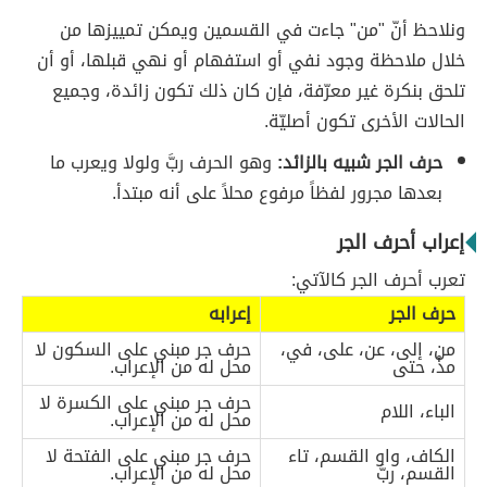
ونلاحظ أنّ "من" جاءت في القسمين ويمكن تمييزها من
خلال ملاحظة وجود نفي أو استفهام أو نهي قبلها، أو أن
تلحق بنكرة غير معرّفة، فإن كان ذلك تكون زائدة، وجميع
الحالات الأخرى تكون أصليّة.
حرف الجر شبيه بالزائد:
وهو الحرف ربَّ ولولا ويعرب ما
بعدها مجرور لفظاً مرفوع محلاً على أنه مبتدأ.
إعراب أحرف الجر
تعرب أحرف الجر كالآتي:
حرف الجر
إعرابه
من، إلى، عن، على، في،
حرف جر مبني على السكون لا
مذْ، حتى
محل له من الإعراب.
حرف جر مبني على الكسرة لا
الباء، اللام
محل له من الإعراب.
الكاف، واو القسم، تاء
حرف جر مبني على الفتحة لا
القسم، ربَّ
محل له من الإعراب.