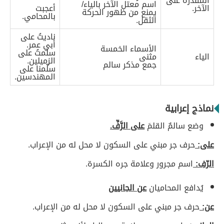
المقدرة على
اسم معتل الآخر بالياء/
الآخر.
أعجبت
يمنع من ظهور الحركة
بالمحامي.
الثقل.
ناديتُ على
أبي عمر.
الأسماء الخمسة
سلمتُ على
الياء
مثنى
الزميلين.
جمع مذكر سالم
سلّمنا على
المهندسين.
نماذج إعرابية
وضع سالمٌ القلمَ
على الرَّفِّ.
على:
حرف جر مبني على السكون لا محل له من الإعراب.
الرّفِ:
اسم مجرور وعلامة جره الكسرة.
يُدافع المحاميان
عن الجانيين
عن:
حرف جر مبني على السكون لا محل له من الإعراب.