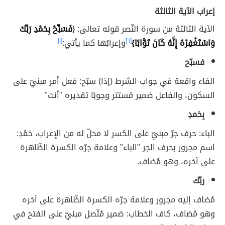
إعراب الآية الثالثة
الآية الثالثة من سورة النّصر قوله تعالى: {
فَسَبِّحْ بِحَمْدِ رَبِّكَ
وَاسْتَغْفِرْهُ إِنَّهُ كَانَ تَوَّابًا}
[٦]
وإعرابُها كما يأتي:
[١]
فسبّح
الفاء واقعة في جواب الشرط (إذا) سبّح: فعل أمر مبنيّ على
السكون، والفاعل ضمير مُستتر وجوبًا تقديره "أنت"
بِحَمدِ
الباء: حرف جرّ مبنيّ على الكسر لا محلّ له من الإعراب، حَمْدِ:
اسم مجرور بحرف الجر "الباء" وعلامة جرّه الكسرة الظّاهرة
على آخره، وهو مُضاف.
ربِّك
مُضاف إليه مجرور وعلامة جرّه الكسرة الظّاهرة على آخره
وهو مُضاف، كاف الخطاب: ضمير مُتّصل مبنيّ على الفتح في