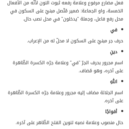
فعل مضارع مرفوع وعلامة رفعه ثبوت النون لأنّه من الأفعال
الخمسة، واو الجماعة: ضمير مُتّصل مبنيّ على السكون في
محل رفع فاعل، وجملة "يدخلون" في محل نصب حال.
في
حرف جر مبنيّ على السكون لا محلّ له من الإعراب.
دينِ
اسم مجرور بحرف الجرّ "في" وعلامة جرّه الكسرة الظّاهرة
على آخره، وهو مُضاف.
اللهِ
اسم الجلالة مضاف إليه مجرور وعلامة جرّه الكسرة الظّاهرة
على آخره.
أفواجًا
حال منصوب وعلامة نصبه تنوين الفتح الظّاهر على آخره.