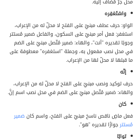
محل جرّ مُضاف إليه.
واسْتَغفِره
الواو: حرف عطف مبنيّ على الفتح لا محلّ له من الإعراب،
استغفر: فعل أمر مبنيّ على السكون، والفاعل ضمير مُستتر
وجوبًا تقديره "أنت"، والهاء: ضمير مُتّصل مبنيّ على الضم
في محل نصب مفعول به، وجملة "استغفره" معطوفة على
ما قبلها لا محلّ لها من الإعراب.
إنّه
حرف توكيد ونصب مبنيّ على الفتح لا محلّ له من الإعراب،
والهاء: ضمير مُتّصل مبنيّ على الضم في محل نصب اسم إنَّ.
كان
فعل ماضٍ ناقص ناسخ مبنيّ على الفتح، واسم كان
ضمير
مُستتر
جوازًا تقديره "هو".
توابًا