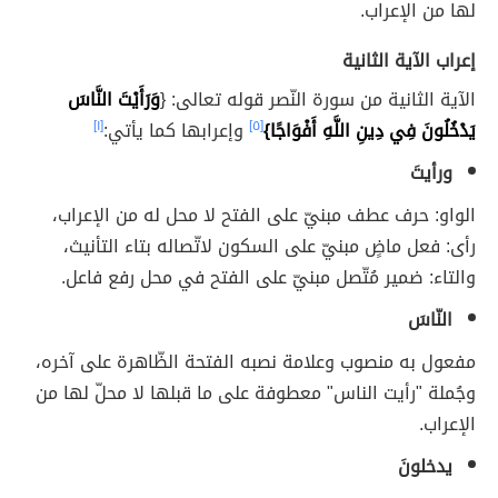
لها من الإعراب.
إعراب الآية الثانية
الآية الثانية من سورة النّصر قوله تعالى: {
وَرَأَيْتَ النَّاسَ
يَدْخُلُونَ فِي دِينِ اللَّهِ أَفْوَاجًا}
[٥]
وإعرابها كما يأتي:
[١]
ورأيتَ
الواو: حرف عطف مبنيّ على الفتح لا محل له من الإعراب،
رأى: فعل ماضٍ مبنيّ على السكون لاتّصاله بتاء التأنيث،
والتاء: ضمير مُتّصل مبنيّ على الفتح في محل رفع فاعل.
النّاسَ
مفعول به منصوب وعلامة نصبه الفتحة الظّاهرة على آخره،
وجُملة "رأيت الناس" معطوفة على ما قبلها لا محلّ لها من
الإعراب.
يدخلونَ