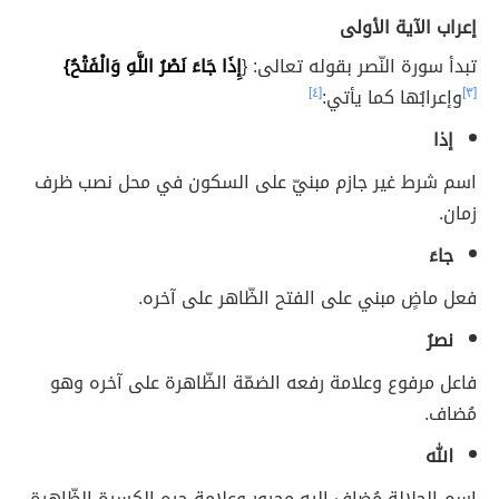
إعراب الآية الأولى
تبدأ سورة النّصر بقوله تعالى: {
إِذَا جَاءَ نَصْرُ اللَّهِ وَالْفَتْحُ}
[٣]
وإعرابُها كما يأتي:
[٤]
إذا
اسم شرط غير جازم مبنيّ على السكون في محل نصب ظرف
زمان.
جاءَ
فعل ماضٍ مبني على الفتح الظّاهر على آخره.
نصرُ
فاعل مرفوع وعلامة رفعه الضمّة الظّاهرة على آخره وهو
مُضاف.
الله
اسم الجلالة مُضاف إليه مجرور وعلامة جره الكسرة الظّاهرة