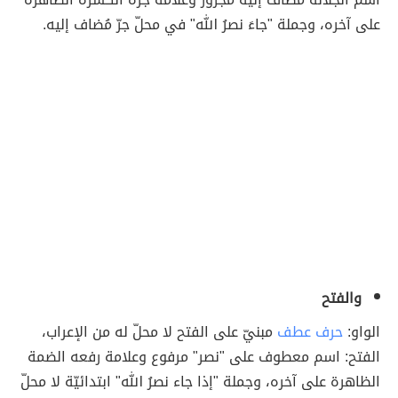
على آخره، وجملة "جاءَ نصرُ الله" في محلّ جرّ مُضاف إليه.
والفتح
الواو:
حرف عطف
مبنيّ على الفتح لا محلّ له من الإعراب،
الفتح: اسم معطوف على "نصر" مرفوع وعلامة رفعه الضمة
الظاهرة على آخره، وجملة "إذا جاء نصرُ الله" ابتدائيّة لا محلّ