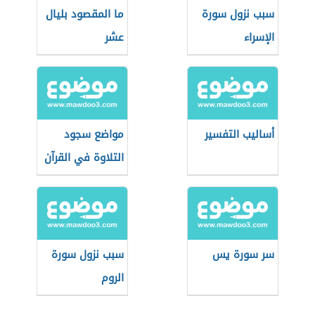
سبب نزول سورة
ما المقصود بليال
الإسراء
عشر
أساليب التفسير
مواضع سجود
التلاوة في القرآن
الكريم
سر سورة يس
سبب نزول سورة
الروم