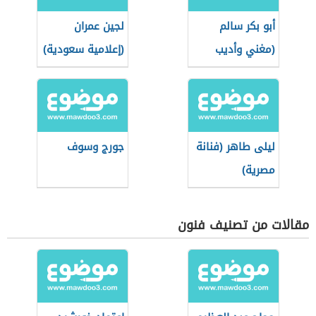
أبو بكر سالم
لجين عمران
(مغني وأديب
(إعلامية سعودية)
وملحن سعودي)
ليلى طاهر (فنانة
جورج وسوف
مصرية)
مقالات من تصنيف فنون