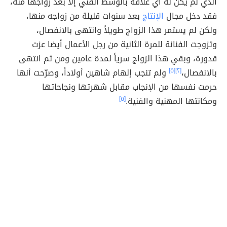
الذي لم يكن له أي علاقة بالوسط الفني إلا بعد زواجها منه،
فقد دخل مجال
الإنتاج
بعد سنوات قليلة من زواجه منها،
ولكن لم يستمر هذا الزواج طويلاً وانتهى بالانفصال،
وتزوجت الفنانة للمرة الثانية من رجل الأعمال أيضا عزت
قدورة، وبقي هذا الزواج سرياً لمدة عامين ومن ثم انتهى
بالانفصال،
[٢]
[٥]
ولم تنجب إلهام شاهين أولاداً، وصرّحت أنها
حرمت نفسها من الإنجاب مقابل شهرتها ونجاحاتها
ومكانتها المهنية والفنية.
[٥]