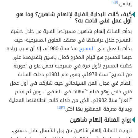
إيناس.
[١]
[٢]
كيف كانت البداية الفنية لإلهام شاهين؟ وما هو
أول عمل فني قامت به؟
بدأت الفنانة إلهام شاهين مسيرتها الفنية من خلال خشبة
المسرح خلال دراستها في معهد الفنون المسرحية، حيث
بدأت بالعمل على
المسرح
منذ سنة 1980م، إلا أن سبب زيادة
حبها للمسرح هو قيام المخرج كمال ياسين بتقديمها على
خشبة المسرح لأول مرة في مسرحية تحمل عنوان "حورية
من المريخ" سنة 1978م، وفي عام 1981م دخلت الفنانة
إلهام في مجال الفن السينمائي حيث شاركت في أول عمل
فني خاص وهو فيلم "أمهات في المنفى"، ومن ثم فيلم
"العار" سنة 1982م، الذي من خلاله كانت انطلاقتها الفعلية
وبداية معرفة الجمهور بها أكثر.
[٣]
[٤]
زواج الفنانة إلهام شاهين
تزوجت الفنانة إلهام شاهين من رجل الأعمال عادل حسني،