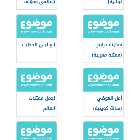
لبنانية)
(إعلامي ومؤلف
عراقي)
سكينة درابيل
ابو ليلى الخطيب
(ممثلة مغربية)
أمل العوضي
اجمل ممثلات
(فنانة كويتية)
العالم