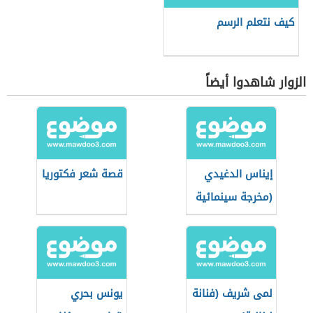
كيف نتعلم الرسم
الزوار شاهدوا أيضاً
إيناس الدغيدي
قصة شعر فكتوريا
(مخرجة سينمائية
مصرية)
لمى شريف (فنانة
يونس بحري