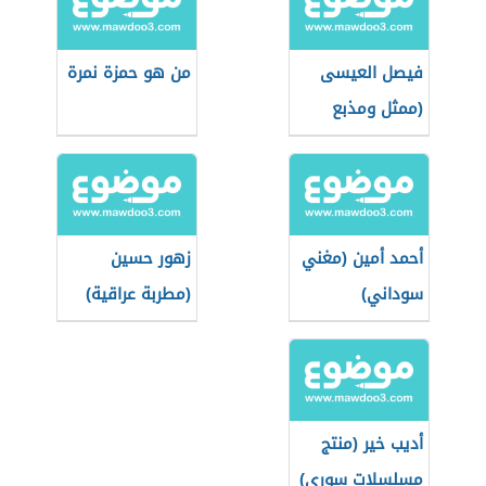
فيصل العيسى
من هو حمزة نمرة
(ممثل ومذبع
سعودي)
أحمد أمين (مغني
زهور حسين
سوداني)
(مطربة عراقية)
أديب خير (منتج
مسلسلات سوري)