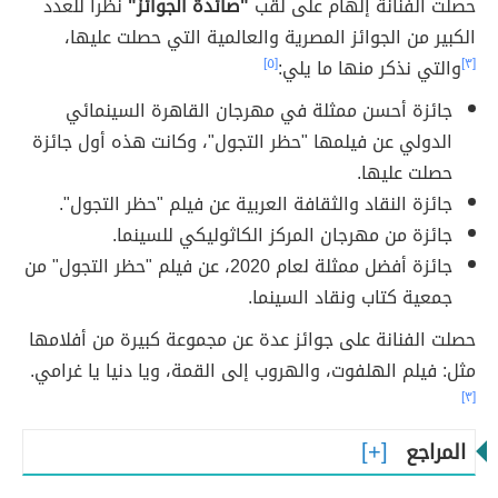
حصلت الفنانة إلهام على لقب
"صائدة الجوائز"
نظراً للعدد
الكبير من الجوائز المصرية والعالمية التي حصلت عليها،
[٣]
والتي نذكر منها ما يلي:
[٥]
جائزة أحسن ممثلة في مهرجان القاهرة السينمائي
الدولي عن فيلمها "حظر التجول"، وكانت هذه أول جائزة
حصلت عليها.
جائزة النقاد والثقافة العربية عن فيلم "حظر التجول".
جائزة من مهرجان المركز الكاثوليكي للسينما.
جائزة أفضل ممثلة لعام 2020، عن فيلم "حظر التجول" من
جمعية كتاب ونقاد السينما.
حصلت الفنانة على جوائز عدة عن مجموعة كبيرة من أفلامها
مثل: فيلم الهلفوت، والهروب إلى القمة، ويا دنيا يا غرامي.
[٣]
المراجع