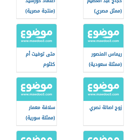
حجاج عبد العظيم
اعتماد خورشيد
(ممثل مصري)
(منتجة مصرية)
ريماس المنصور
متى توفيت أم
(ممثلة سعودية)
كلثوم
زوج اصالة نصري
سلافة معمار
(ممثلة سورية)