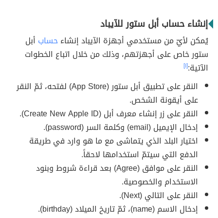
إنشاء حساب أبل ستور للآيباد
يُمكن لأيّ من مستخدمي أجهزة الآيباد إنشاء
حساب
أبل
ستور خاص على أجهزتهم، وذلك من خلال اتباع الخطوات
الآتية:
[١]
النقر على تطبيق أبل ستور (App Store) لفتحه، ثمّ النقر
على أيقونة الشخص.
النقر على زر إنشاء معرف أبل (Create New Apple ID).
إدخال الإيميل (email) وكلمة السر (password).
اختيار البلد الذي يتماشى مع ما هو وارد في طريقة
الدفع التي سيتمّ استخدامها لاحقاً.
النقر على موافق (Agree) بعد قراءة شروط وبنود
الاستخدام والخصوصية.
النقر على التالي (Next).
إدخال الاسم (name)، ثمّ تاريخ الميلاد (birthday).