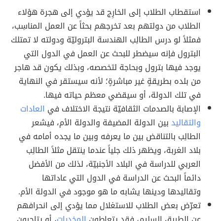
استقطاب الطلاب إلى الخارِج قد يؤدي إلى هجرة هؤلاء
الطلاب من دولتهم بعد تخرجهم بحثاً عن العمل المناسِب،
فمثلاً لو درس الطالِب الهندسة البتروليّة ودولته لا تمتلك
البترول فإنه سيضطر للبحث عن العمل في الدول التي
يوجد فيها بترول وبحاجة لتخصصه، وبذلك يكون قد هاجر
من بلده بطريقةٍ غير مباشرةٍ؛ لأنه سيستقر في النهاية
في تلك الدولة، أو سيقضي معظم حياته فيها.
الإصابة بالصدمات الثقافيّة نتيجة الاختلاف في
العادات
والتقاليد
بين الدولة المضيفة والدولة الأم، فيشعر
الطالِب بالتناقض بين ما يعرفه وبين ما يجده أمامه في
بلاد الغربة، ويظهر ذلك جلياً عندما ينتقل مثلاً الطالِب
العربي للدراسة في البلاد الأجنبيّة، لذلك من الأفضل
دائماً البحث عن الدراسة في الدول التي عاداتها
وتقاليدها ودينها يشابه ما هو موجود في الدولة الأم.
تعرّض بعض الطلاب للاستغلال مما يؤدي إلى انحرافهم
عن الطريق السليم، فقد يتعاطون
المخدرات
، أو يتاجرون