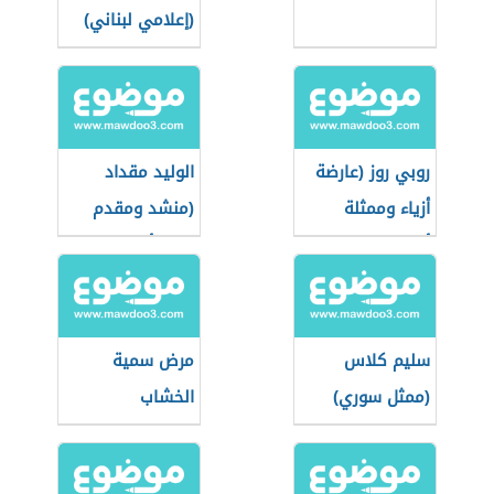
(إعلامي لبناني)
روبي روز (عارضة
الوليد مقداد
أزياء وممثلة
(منشد ومقدم
أسترالية)
برامج أطفال
أردني)
سليم كلاس
مرض سمية
(ممثل سوري)
الخشاب