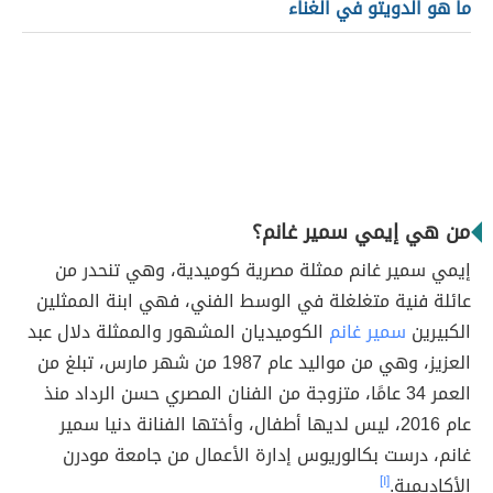
ما هو الدويتو في الغناء
من هي إيمي سمير غانم؟
إيمي سمير غانم ممثلة مصرية كوميدية، وهي تنحدر من
عائلة فنية متغلغلة في الوسط الفني، فهي ابنة الممثلين
الكبيرين
سمير غانم
الكوميديان المشهور والممثلة دلال عبد
العزيز، وهي من مواليد عام 1987 من شهر مارس، تبلغ من
العمر 34 عامًا، متزوجة من الفنان المصري حسن الرداد منذ
عام 2016، ليس لديها أطفال، وأختها الفنانة دنيا سمير
غانم، درست بكالوريوس إدارة الأعمال من جامعة مودرن
الأكاديمية.
[١]