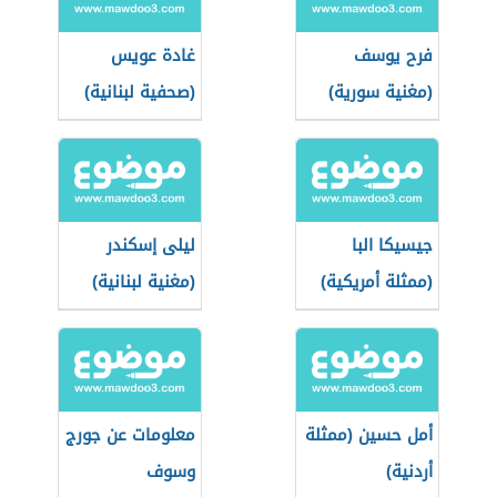
فرح يوسف
غادة عويس
(مغنية سورية)
(صحفية لبنانية)
جيسيكا البا
ليلى إسكندر
(ممثلة أمريكية)
(مغنية لبنانية)
أمل حسين (ممثلة
معلومات عن جورج
أردنية)
وسوف