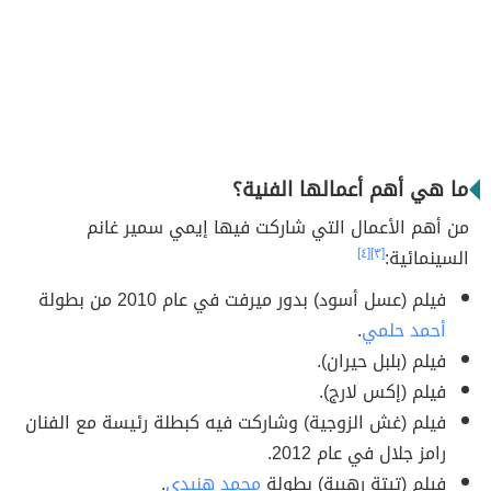
ما هي أهم أعمالها الفنية؟
من أهم الأعمال التي شاركت فيها إيمي سمير غانم
السينمائية:
[٣]
[٤]
فيلم (عسل أسود) بدور ميرفت في عام 2010 من بطولة
أحمد حلمي
.
فيلم (بلبل حيران).
فيلم (إكس لارج).
فيلم (غش الزوجية) وشاركت فيه كبطلة رئيسة مع الفنان
رامز جلال في عام 2012.
فيلم (تيتة رهيبة) بطولة
محمد هنيدي
.