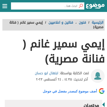
الرئيسية
/
فنون
،
فنانين و اعلاميين
/
إيمي سمير غانم ( فنانة
مصرية)
إيمي سمير غانم (
فنانة مصرية)
ابتهال ابو حسان
تمت الكتابة بواسطة:
آخر تحديث:
١٤:٣٥ ، ٢٤ أغسطس ٢٠٢٣
أضف موضوع كمصدر مفضل في جوجل
محتويات