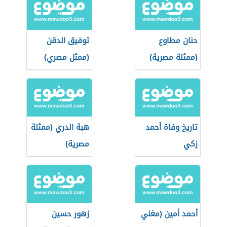
حنان مطاوع
توفيق الدقن
(ممثلة مصرية)
(ممثل مصري)
تاريخ وفاة أحمد
هبة الدري (ممثلة
زكي
مصرية)
أحمد أمين (مغني
زهور حسين