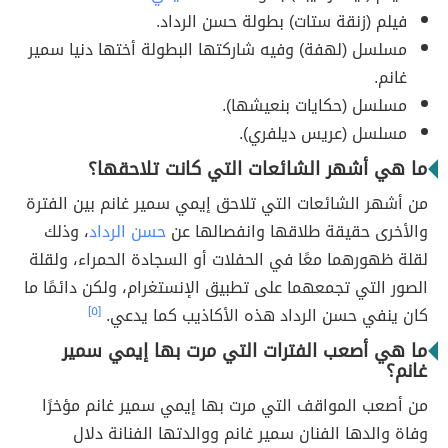
فيلم (زنقة ستات) بطولة حسن الرداد.
مسلسل (لهفة) وفيه شاركتها البطولة أختها دنيا سمير
غانم.
مسلسل (حكايات بنعيشها).
مسلسل (عريس ديلفري).
ما هي أشهر الشائعات التي كانت تلاحقها؟
من أشهر الشائعات التي تلاحق إيمي سمير غانم بين الفترة
والأخرى حقيقة طلاقها وانفصالها عن
حسن الرداد
، وذلك
لقلة ظهورهما معًا في الحفلات أو السجادة الحمراء، ولقلة
الصور التي تجمعهما على تطبيق الإنستغرام، ولكن دائمًا ما
كان ينفي حسن الرداد هذه الأكاذيب كما يدعي.
[٥]
ما هي أصعب الفترات التي مرت بها إيمي سمير
غانم؟
من أصعب المواقف التي مرت بها إيمي سمير غانم مؤخرًا
وفاة والدها الفنان سمير غانم ووالدتها الفنانة دلال