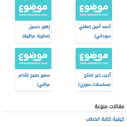
أحمد أمين (مغني
زهور حسين
سوداني)
(مطربة عراقية)
أديب خير (منتج
سمير صبيح (شاعر
مسلسلات سوري)
عراقي)
مقالات منوعة
كيفية كتابة الخطاب