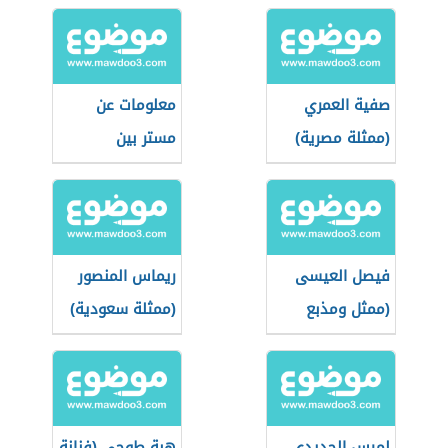
صفية العمري
معلومات عن
(ممثلة مصرية)
مستر بين
فيصل العيسى
ريماس المنصور
(ممثل ومذبع
(ممثلة سعودية)
سعودي)
لميس الحديدي
هبة طوجي (فنانة