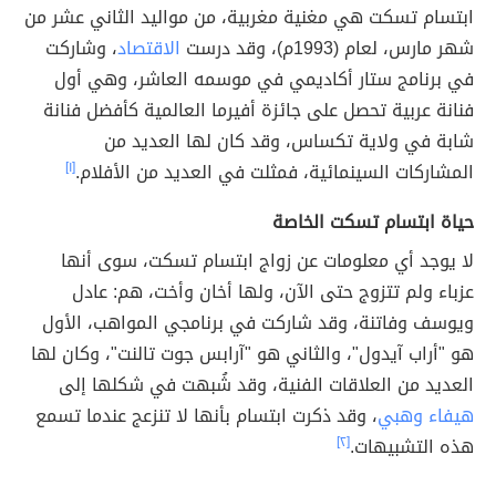
ابتسام تسكت هي مغنية مغربية، من مواليد الثاني عشر من
شهر مارس، لعام (1993م)، وقد درست
الاقتصاد
، وشاركت
في برنامج ستار أكاديمي في موسمه العاشر، وهي أول
فنانة عربية تحصل على جائزة أفيرما العالمية كأفضل فنانة
شابة في ولاية تكساس، وقد كان لها العديد من
المشاركات السينمائية، فمثلت في العديد من الأفلام.
[١]
حياة ابتسام تسكت الخاصة
لا يوجد أي معلومات عن زواج ابتسام تسكت، سوى أنها
عزباء ولم تتزوج حتى الآن، ولها أخان وأخت، هم: عادل
ويوسف وفاتنة، وقد شاركت في برنامجي المواهب، الأول
هو "أراب آيدول"، والثاني هو "آرابس جوت تالنت"، وكان لها
العديد من العلاقات الفنية، وقد شُبهت في شكلها إلى
هيفاء وهبي
، وقد ذكرت ابتسام بأنها لا تنزعج عندما تسمع
هذه التشبيهات.
[٢]