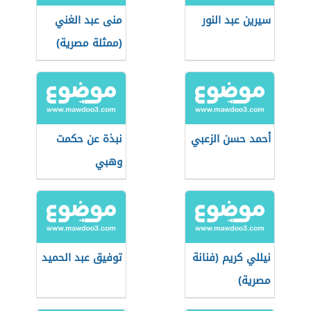
سيرين عبد النور
منى عبد الغني
(ممثلة مصرية)
أحمد حسن الزعبي
نبذة عن حكمت
وهبي
نيللي كريم (فنانة
توفيق عبد الحميد
مصرية)