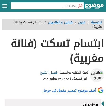
الرئيسية
/
فنون
،
فنانين و اعلاميين
/
ابتسام تسكت (فنانة
مغربية)
ابتسام تسكت (فنانة
مغربية)
هديل الشيخ
تمت الكتابة بواسطة:
آخر تحديث:
٠٧:٢٤ ، ١٧ يوليو ٢٠٢٣
أضف موضوع كمصدر مفضل في جوجل
محتويات