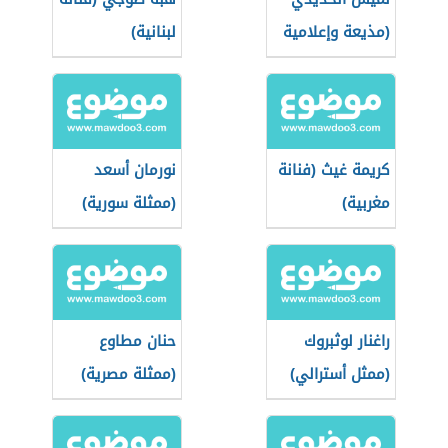
(مذيعة وإعلامية
لبنانية)
مصرية)
كريمة غيث (فنانة
نورمان أسعد
مغربية)
(ممثلة سورية)
راغنار لوثبروك
حنان مطاوع
(ممثل أسترالي)
(ممثلة مصرية)