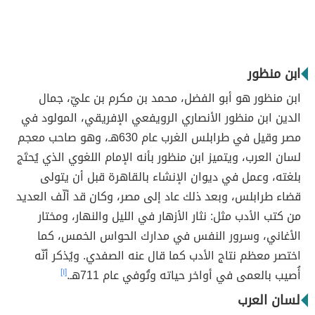
ابن منظور
ابن منظور هو أبو الفضل، محمد بن مكرم بن عليّ، جمال
الدين ابن منظور الأنصاري الرويفعي الإفريقي، المولود في
مصر وقيل في طرابلس الغرب عام 630هـ، وهو صاحب معجم
لسان العرب، ويتميز ابن منظور بأنه الإمام اللغوي الذي يُحتَج
بلغته، وعمل في ديوان الإنشاء بالقاهرة قبل أن يتولى
قضاء طرابلس، وبعد ذلك عاد إلى مصر، وكان قد ألّف العديد
من كتب الأدب مثل: نثار الأزهار في الليل والنهار، ومختار
الأغاني، وسرور النفس في مدارك الحواس الخمس، كما
اختصر معظم نتاج الأدب كما قال عنه الصفدي. ويُذكر أنّه
أُصيب بالعمى في أواخر حياته وتُوفي عام 711هـ.
[١]
لسان العرب