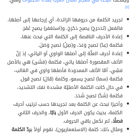
[٤]
تجريد الكلمة من حروفها الزائدة، أي إرجاعها إلى أصلها،
فالفعل (تَدَحرَجَ) يصبح دَحْرَجَ، و(استغفر) يصبح غَفَرَ.
إعادة الأحرف الناقصة إلى الكلمة التي نبحث عنها،
فكلمة (عِدْ) تصبح وَعَدَ، و(صِلْ) تصبح وَصَلَ.
إعادة أحرف العلّة إلى أصلها الواوي أو اليائي، إذ إنّ
الألف المقصورة أصلها يائي، فكلمة (مَشَى) هي بالأصل
مَشِي، أمّا الألف الممدودة فأصلها واوي في الغالب،
فكلمة (سما) تصبح يسمو، وكلمة (قَالَ) تصبح قَول.
في حال كانت الكلمة الأصليّة مشددة نفك التشديد،
فكلمة (شَدَّ) تصبح شَدَدَ.
وأخيرًا نبحث عن الكلمة بعد تجريدها حسب ترتيب أحرف
الكلمة، بحيث يكون الحرف الأول
بابًا
، والحرف الثاني
فصلًا
، ثم نكمل باقي الحروف.
ومثال ذلك: كلمة (الاستعماريون)، نقوم أولاً ب
ردّ الكلمة