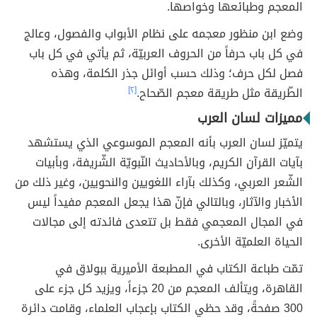
المعجم وطبائعها وخواصها.
وضع ابن منظور معجمه على نظام الأبواب والفصول، وعالج
في كل باب حرفاً من الحروف العربيّة، ثم يأتي في كل باب
فصل لكل حرف؛ وذلك حسب أوائل جذر الكلمة، وهذه
الطّريقة مثل طريقة معجم الصّحاح.
[٢]
مميزات لسان العرب
يتميّز لسان العرب بأنه المعجم الموسوعي الذي يستشهد
بآيات القرآن الكريم، وبالأحاديث النّبويّة الشّريفة، وبأبيات
الشّعر العربي، وكذلك بآراء اللغويين والنحويين، وغير ذلك من
الأخبار والآثار، وبالتالي فإنّ هذا يجعل المعجم مفيداً ليس
في المجال المعجمي فقط بل تتعدى فائدته إلى مجالات
الحياة العلميّة الأخرى.
تمّت طباعة الكتاب في المطبعة الأميرية ببولاق في
القاهرة، ويتألف المعجم من 20 جزءاً، ويزيد كل جزء على
300 صفحةً، وقد حظي الكتاب بإعجاب العلماء، وقامت دائرة