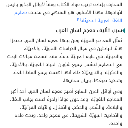
المعارف بإعادة ترتيب مواد الكتاب وفقاً لأوائل الجذور وليس
لأواخرها، فهذا الأسلوب هو المنتهج في مختلف
معاجم
اللغة العربية الحديثة
.
[٢]
سبب تأليف معجم لسان العرب
تُمثّل المعاجم العربيّة ومن بينها معجم لسان العرب مصدرًا
هامًا للباحثين في مجال الدراسات اللغويّة، والأدبيّة،
والنحويّة، في علوم العربيّة عامةً، فقد اتسعت مجالات البحث
في المعاجم لتشمل جميع شؤون الحياة اللغويّة، والأدبيّة،
والفكريّة، والتاريخيّة؛ ذلك أنها اهتمت بجمع ألفاظ اللغة،
وتحديد صيغها، وبيان معانيها.
وفي أوائل القرن السابع أصبح معجم لسان العرب أحد أكبر
المعاجم اللغويّة، وقد حَوَى موادًا زاخرةً اعتنت بجانب اللغة،
والبلاغة، والشّعر، والحكم، والأمثال، والآيات القرآنيّة،
والأحاديث النبويّة الشريفة، في معجم واحد، وتحت مادة
واحدة.