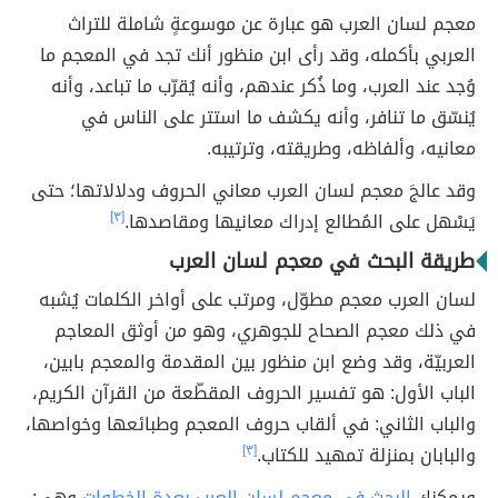
معجم لسان العرب هو عبارة عن موسوعةٍ شاملة للتراث
العربي بأكمله، وقد رأى ابن منظور أنك تجد في المعجم ما
وُجد عند العرب، وما ذُكر عندهم، وأنه يُقرّب ما تباعد، وأنه
يُنسّق ما تنافر، وأنه يكشف ما استتر على الناس في
معانيه، وألفاظه، وطريقته، وترتيبه.
وقد عالجَ معجم لسان العرب معاني الحروف ودلالاتها؛ حتى
يَسْهل على المُطالع إدراك معانيها ومقاصدها.
[٣]
طريقة البحث في معجم لسان العرب
لسان العرب معجم مطوّل، ومرتب على أواخر الكلمات يُشبه
في ذلك معجم الصحاح للجوهري، وهو من أوثق المعاجم
العربيّة، وقد وضع ابن منظور بين المقدمة والمعجم بابين،
الباب الأول: هو تفسير الحروف المقطّعة من القرآن الكريم،
والباب الثاني: في ألقاب حروف المعجم وطبائعها وخواصها،
والبابان بمنزلة تمهيد للكتاب.
[٣]
ويمكنك
البحث في معجم لسان العرب بعدة الخطوات
وهي: