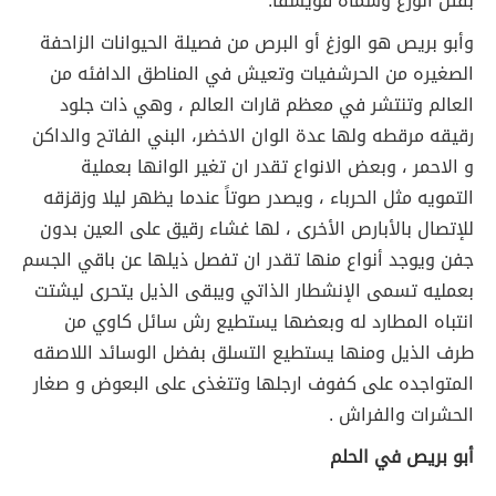
بقتل الوزغ وسماه فويسقاً.
وأبو بريص هو الوزغ أو البرص من فصيلة الحيوانات الزاحفة
الصغيره من الحرشفيات وتعيش في المناطق الدافئه من
العالم وتنتشر في معظم قارات العالم ، وهي ذات جلود
رقيقه مرقطه ولها عدة الوان الاخضر، البني الفاتح والداكن
و الاحمر ، وبعض الانواع تقدر ان تغير الوانها بعملية
التمويه مثل الحرباء ، ويصدر صوتاً عندما يظهر ليلا وزقزقه
للإتصال بالأبارص الأخرى ، لها غشاء رقيق على العين بدون
جفن ويوجد أنواع منها تقدر ان تفصل ذيلها عن باقي الجسم
بعمليه تسمى الإنشطار الذاتي ويبقى الذيل يتحرى ليشتت
انتباه المطارد له وبعضها يستطيع رش سائل كاوي من
طرف الذيل ومنها يستطيع التسلق بفضل الوسائد اللاصقه
المتواجده على كفوف ارجلها وتتغذى على البعوض و صغار
الحشرات والفراش .
أبو بريص في الحلم