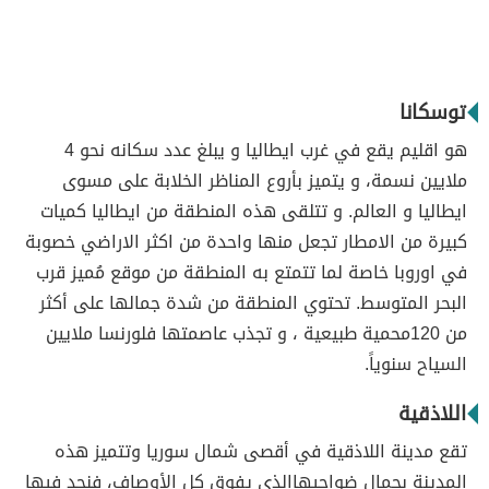
توسكانا
هو اقليم يقع في غرب ايطاليا و يبلغ عدد سكانه نحو 4
ملايين نسمة، و يتميز بأروع المناظر الخلابة على مسوى
ايطاليا و العالم. و تتلقى هذه المنطقة من ايطاليا كميات
كبيرة من الامطار تجعل منها واحدة من اكثر الاراضي خصوبة
في اوروبا خاصة لما تتمتع به المنطقة من موقع مُميز قرب
البحر المتوسط. تحتوي المنطقة من شدة جمالها على أكثر
من 120محمية طبيعية ، و تجذب عاصمتها فلورنسا ملايين
السياح سنوياً.
اللاذقية
تقع مدينة اللاذقية في أقصى شمال سوريا وتتميز هذه
المدينة بجمال ضواحيهاالذي يفوق كل الأوصاف، فنجد فيها