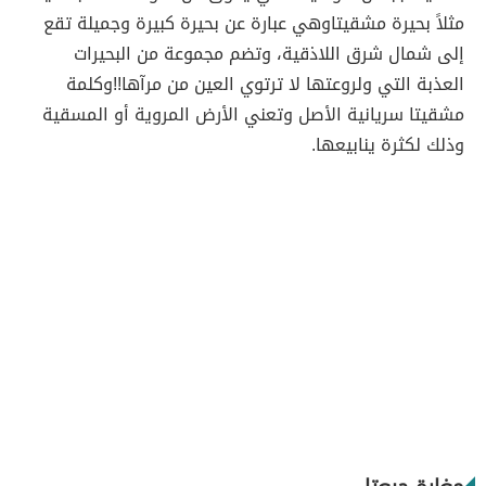
مثلاً بحيرة مشقيتاوهي عبارة عن بحيرة كبيرة وجميلة تقع
إلى شمال شرق اللاذقية، وتضم مجموعة من البحيرات
العذبة التي ولروعتها لا ترتوي العين من مرآها!!وكلمة
مشقيتا سريانية الأصل وتعني الأرض المروية أو المسقية
وذلك لكثرة ينابيعها.