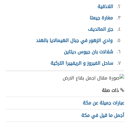
٢
اللاذقية
٣
مغارة جيعتا
٤
جزر المالديف
٥
وادي الزهور في جبال الهيمالايا بالهند
٦
شلالات بان جيوس ديتاين
٧
ساحل الفيروز و الريفييرا التركية
ذات صلة
عبارات جميلة عن مكة
أجمل ما قيل في مكة