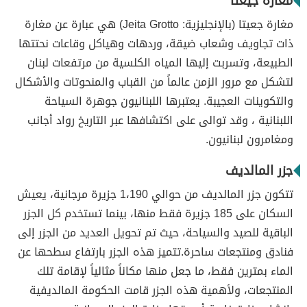
مغارة جيعتا
مغارة جعيتا (بالإنجليزية: Jeita Grotto) هي عبارة عن مغارة
ذات تجاويف وشعاب ضيقة، وردهات وهياكل وقاعات نحتتها
الطبيعة، وتسربت إليها المياه الكلسية من مرتفعات لبنان
لتشكل مع مرور الزمن عالماً من القباب والمنحوتات والأشكال
والتكوينات العجيبة. يعتبرها اللبنانيون جوهرة السياحة
اللبنانية ، وقد توالى على اكتشافها عبر التاريخ رواد أجانب
ومغامرون لبنانيون.
جزر المالديف
تتكون جزر المالديف من حوالي 1،190 جزيرة مرجانية، يعيش
السكان على 185 جزيرة فقط منها، بينما تستخدم كل الجزر
الباقية للصيد والسياحة، حيث تم تحويل العديد من الجزر إلى
فنادق ومنتجعات ساحرة.تتميز هذه الجزر بارتفاع سطحها عن
الماء بمترين فقط، ما جعل منها مكاناً مثالياً لإقامة تلك
المنتجعات، ولأهمية هذه الجزر قامت الحكومة المالديفية