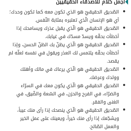
أجمل كلام للأصدقاء الحقيقيين
الصّديق الحقيقيّ هو الذي تكون معه كما تكون وحدك؛
أي هو الإنسان الّذي تعتبره بمثابة النّفس.
الصّديق الحقيقي هو الّذي يقبل عذرك ويسامحك إذا
أخطأت بحقّه ويسدّ مسدّك في غيابك.
الصّديق الحقيقيّ هو الّذي يظنّ بك الظنّ الحسن، وإذا
أخطأت بحقّه يلتمس لك العذر ويقول في نفسه لعلّه لم
يقصد.
الصّديق الحقيقي هو الّذي يرعاك في مالك وأهلك
وولدك وعرضك.
الصّديق الحقيقي هو الّذي يكون معك في السرّاء
والضرّاء، في الفرح والحزن، في السّعة والضّيق، في
الغنى والفقر.
الصّديق الحقيقي هو الّذي ينصحك إذا رأى منك عيباً،
ويشجّعك إذا رأى منك خيراً، ويعينك على عمل الخير
والعمل الصّالح.