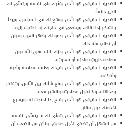
الصّديق الحقيقي هو الّذي يؤثرك على نفسه ويتمنّى لك
الخير دائماً.
الصّديق الحقيقي هو الّذي يوسّع لك في المجلس، ويبدأ
بالسّلام إذا لقاك، ويسعى في حاجتك إذا احتجت إليه.
الصّديق الحقيقي هو الّذي يدعو لك بظهر الغيب ودون
أن تطلب منه ذلك.
الصّديق الحقيقي هو الّذي يحبّك بالله وفي الله دون
مصلحة دنيويّة ماديّة أو معنويّة.
الصّديق الحقيقي هو الّذي يفيدك بعلمه وصلاحه وأدبه
وأخلاقه.
الصّديق الحقيقي هو الّذي يرفع شأنك بين النّاس، وتفتخر
بصداقته، ولا تخجل مصاحبته والسّير معه.
الصّديق الحقيقي هو الّذي يفرح إذا احتجت له، ويسرع
لخدمتك دون مقابل.
الصّديق الحقيقي هو الّذي يتمنّى لك ما يتمنّى لنفسه.
من السّهل أن تضحّي لأجل صديق، ولكن من الصّعب أن