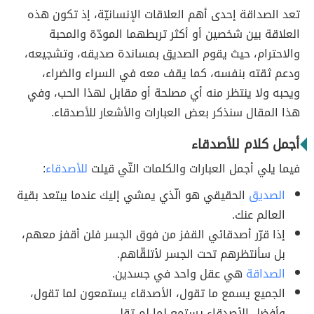
تعد الصداقة إحدى أهم العلاقات الإنسانيّة، إذ تكون هذه
العلاقة بين شخصين أو أكثر تربطهما المودّة والمحبة
والاحترام، حيث يقوم الصديق بمساندة صديقه، وتشجيعه،
ودعم ثقته بنفسه، كما يقف معه في السراء والضراء،
ويحبه ولا ينتظر منه أي مصلحة أو مقابل لهذا الحب، وفي
هذا المقال سنذكر بعض العبارات والأشعار للأصدقاء.
أجمل كلام للأصدقاء
فيما يلي أجمل العبارات والكلمات التّي قيلت
للأصدقاء
:
الصديق
الحقيقي هو الّذي يمشي إليك عندما يبتعد بقية
العالم عنك.
إذا قرّر أصدقائي القفز من فوق الجسر فلن أقفز معهم،
بل سأنتظرهم تحت الجسر لأتلقّاهم.
الصداقة
هي عقل واحد في جسدين.
الجميع يسمع ما تقول، الأصدقاء يستمعون لما تقول،
وأفضل الأصدقاء يستمع لما لم تقل.