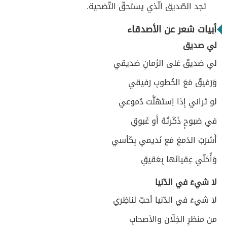
تجد الصّديق الّذي يستحقّ التّضحية.
أبيات شعر عن الأصدقاء
لي صديق
لي صَديقٌ عَلى الزَمانِ صَديقي
وَرَفيقٌ مَعَ الخُطوبِ رَفيقي
لو تَراني إِذا اِستَهَلَّت دُموعي
في صَبوحٍ ذَكَرتُهُ أَو غَبوقِ
أَشرَبُ الدَمعَ مَع نَديمي بِكَأسي
وَأُحَلّي عِقيانَها بِعَقيقِ
لا شيءَ في الدّنيا
لا شيءَ في الدّنيا أحبّ لناظِري
من منظرِ الخِلّان والأصحابِ