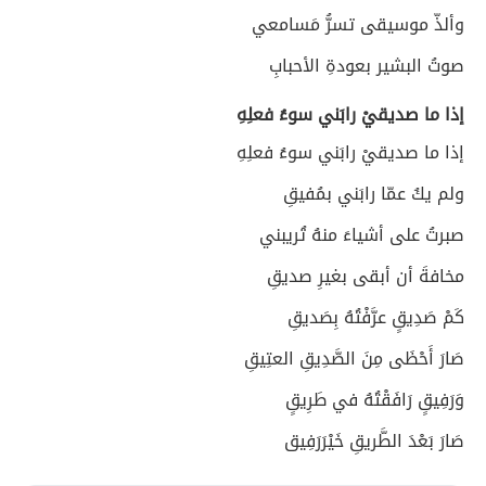
وألذّ موسيقى تسرُّ مَسامعي
صوتُ البشير بعودةِ الأحبابِ
إذا ما صديقيْ رابَني سوءُ فعلِهِ
إذا ما صديقيْ رابَني سوءُ فعلِهِ
ولم يكُ عمّا رابَني بمُفيقِ
صبرتُ على أشياءَ منهُ تُريبني
مخافةَ أن أبقى بغيرِ صديقِ
كَمْ صَدِيقٍ عرَّفْتُهُ بِصَديقِ
صَارَ أَحْظَى مِنَ الصَّدِيقِ العتِيقِ
وَرَفِيقٍ رَافَقْتُهُ في طَرِيقٍ
صَارَ بَعْدَ الطَّريقِ خَيْرَرَفِيق