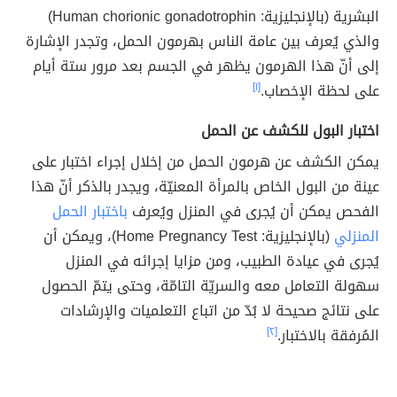
البشرية (بالإنجليزية: Human chorionic gonadotrophin)
والذي يُعرف بين عامة الناس بهرمون الحمل، وتجدر الإشارة
إلى أنّ هذا الهرمون يظهر في الجسم بعد مرور ستة أيام
على لحظة الإخصاب.
[١]
اختبار البول للكشف عن الحمل
يمكن الكشف عن هرمون الحمل من إخلال إجراء اختبار على
عينة من البول الخاص بالمرأة المعنيّة، ويجدر بالذكر أنّ هذا
الفحص يمكن أن يُجرى في المنزل ويُعرف
باختبار الحمل
المنزلي
(بالإنجليزية: Home Pregnancy Test)، ويمكن أن
يُجرى في عيادة الطبيب، ومن مزايا إجرائه في المنزل
سهولة التعامل معه والسريّة التامّة، وحتى يتمّ الحصول
على نتائج صحيحة لا بُدّ من اتباع التعلميات والإرشادات
المُرفقة بالاختبار.
[٢]