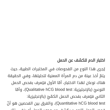
اختبار الدم للكشف عن الحمل
يُجرى هذا النوع من الفحوصات في المختبرات الطبية، حيث
يتمّ أخذ عينة من دم المرأة المعنية لتحليلها، وفي الحقيقة
هناك نوعان لهذا الاختبار، أمّا الأول فيُعرف بفحص الحمل
النوعيّ (بالإنجليزية: Qualitative hCG blood test)، وأمّا
الثاني فيُعرف بفحص الحمل الكمّيّ (بالإنجليزية:
Quantitative hCG blood test)، والفرق بين الفحصين هو أنّ