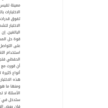
معينة تقيس 
الاختبارات ب
تفوق قدرات 
الاختبار لتش
البالغين. إن
قوة حل المسا
على التواصل
استخدام اللغ
الحفظي فتجد
أن قورت مع ق
أنواع كثيرة
هذه الاختبار
ومنها ما هو 
الأسئلة لا ت
ستدخل في تف
فإن بعض الاس