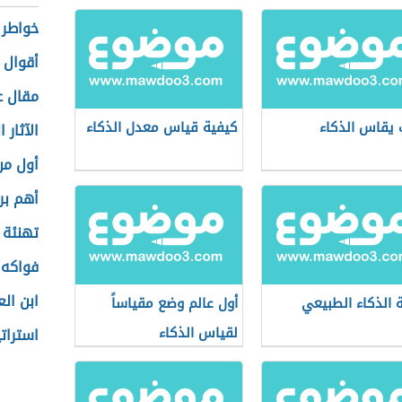
خواطر 
أقوال 
مقال ع
يقاس الذكاء
كيفية قياس معدل الذكاء
الآثار 
أول من 
أهم برا
تهنئة ب
فواكه 
ابن الع
 الذكاء الطبيعي
أول عالم وضع مقياساً
لقياس الذكاء
استراتي