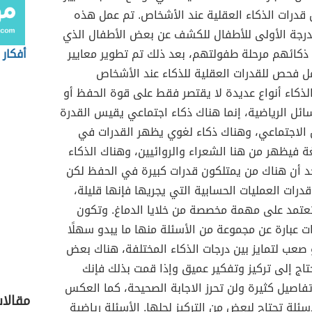
قدرات الذكاء العقلية عند الأشخاص. تم عمل هذه
الدرجة الأولى للأطفال للكشف عن بعض الأطفال الذي
ذكائهم مرحلة طفولتهم، بعد ذلك تم تطوير معايير
أفكار 
مل فحص للقدرات العقلية للذكاء عند الأشخاص
 الذكاء أنواع عديدة لا يقتصر فقط على قوة الحفظ أو
ئل الرياضية، إنما هناك ذكاء اجتماعي يقيس القدرة
 الاجتماعي، وهناك ذكاء لغوي يظهر القدرات في
ة فيظهر من هنا الشعراء والروائيين، وهناك الذكاء
 أن هناك من يمتلكون قدرات كبيرة في الحفظ لكن
درات العمليات الحسابية التي يجريها فإنها قليلة،
 تعتمد على مهمة مخصصة من خلايا الدماغ. وتكون
ات عبارة عن مجموعة من الأسئلة منها ما يبدو سهلًا
صعب لتمايز بين درجات الذكاء المختلفة، هناك بعض
حتاج إلى تركيز وتفكير عميق وإذا قمت بذلك فإنك
اصيل كثيرة ولن تحرز الاجابة الصحيحة، كما العكس
مقالا
ئلة تحتاج لبعضٍ من التركيز لحلها. الأسئلة رياضية