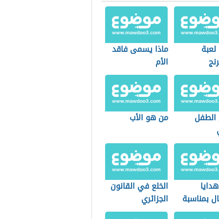
لعبة
ماذا يسمى فاقد
نج
الأم
 الطفل
من هو الأب
هدايا
الخلع في القانون
ل بمناسبة
الجزائري