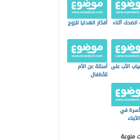
الضحك أثناء
أفكار الهدايا للزوج
غياب الأب على
أسئلة عن الأم
للأطفال
لأسرة في
لأبناء
ت منوعة