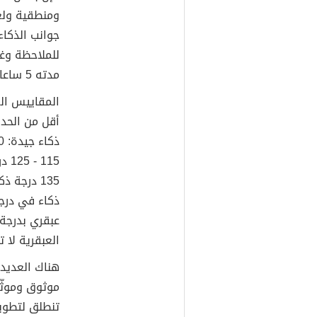
ومنطقية ولغ
جوانب الذكا
مدته 5 ساعات، بعد إجرائه تظهر النتيجة ونسبة ذكاءك.
العبقرية لا تكاد
هناك العديد م
موثوق وموثّق
تنطلق لتطوير