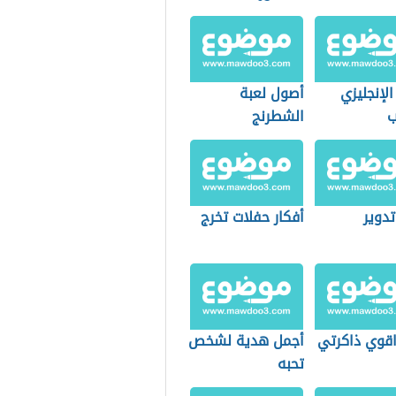
لإنجليزي
أصول لعبة
ب
الشطرنج
تدوير
أفكار حفلات تخرج
قوي ذاكرتي
أجمل هدية لشخص
تحبه