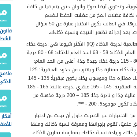
وية، وتحتوي أيضا صورًا وألوان حتى يتم قياس كافة
ء لكافة عضلات المخ من عضلات الحفظ للفهم
للملاحظة وغيرها. في الغالب يكون الاختبار عبارة عن 50 سؤال
قانون 
الشطر
المقاييس العالمية لدرجة الذكاء (IQ) الأكثر شيوعا هي: درجة ذكاء
أقل من الحد العام للذكاء: 58 - 68 الحد العام للذكاء: 68 - 80 درجة
ذكاء جيدة: 80 - 115 درجة ذكاء جيدة جدًا، أعلى من الحد العام:
115 - 125 درجة ذكاء ممتازة جدًا ويقترب من حدود العبقرية: 125 -
ملامح
135 درجة ذكاء ممتازة جدُا وموهوب يكاد يكون عبقرياً: 135 - 145
الذكي
ذكاء في درجة العبقرية: 145 - 165 عبقري بدرجة عالية: 165 - 185
عبقري بدرجة عالية جدُا و نادرة جدُا: 185 – 200 درجة مذهلة من
 تكون موجودة: 200 - ***.
ن الاختبارات عبر الانترنت حاول أن تبحث عن اختبار
أفكار 
 علميًا، تقوم بإجرائها ومعرفة نسبة ذكائك ومنها
للأطفا
النجاح
 ذاتك وزيادة نسبة ذكاءك بممارسة تمارين الذكاء.