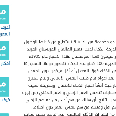
أحرف ا
المعر
ء هو مجموعة من الاسئلة تستطيع من خلالها الوصول
درجة الذكاء لديك. يعتبر العالمان الفرنسيان ألفريد
بينيه وتيودور سيمون هما المؤسسان لهذا الاختبار عام 1905م
حيث وضعوا الدرجة 100 كمتوسط للذكاء تتمحور حولها النسب إمّا
أفكار 
ون الذكاء فوق المعدل أو أقل فيكون دون المعدل
. بعد أعوام قام طبيب النفس الألماني وليام ستيرن
ار حيث أنشأ اختبار الذكاء للأطفال، وبطريقة معينة
حسابات تتضمن العمر الزمني والعمر العقلي (من إجراء
ظهر النتائج بأن هناك من هم أعلى من عمرهم الزمني
كيف ا
 أقل ومنهم من هم بنفس العمر دون اختلاف.
من اختبارات الذكاء العالمية التي توضع حسب معايير