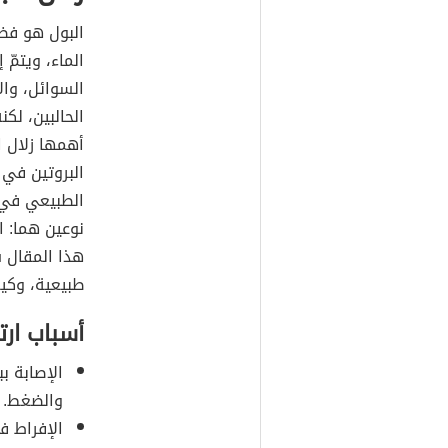
البول هو فضل
الماء، ويتمّ
السوائل، وال
الحالبين، ل
أهمها زلال ا
نوعين هما: ا
هذا المقال س
طبيعية، وكيف
أسباب ارت
الإصابة ب
والضغط.
الإفراط ف