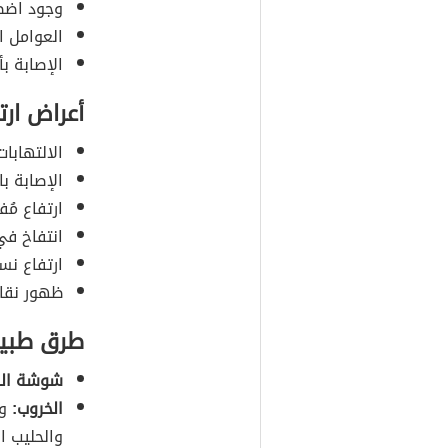
وجود اضطر
العوامل ال
الإصابة ب
أعراض ارت
الالتهابا
الإصابة با
ارتفاع مُ
انتفاخ في
ارتفاع نس
ظهور نقاطٍ
طرق طبيعي
شوشة الذ
الخروب:
وض
والحليب ا