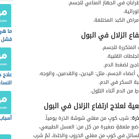
اباتٍ في الجهاز المناعي للجسم.
وراثية.
أمراض الكبد المختلفة.
ما هي
فاع الزلال في البول
فشل ا
ت المتكررة للجسم.
لجلطات القلبية.
فاجئ لضغط الدم.
 أعضاء الجسم، مثل: اليدين، والقدمين، والوجه.
علاج ح
بة السكر في الدم.
النساء
 من الدم أثناء التبّول.
ة لعلاج ارتفاع الزلال في البول
رة:
شرب كوبٍ من مغلي شوشة الذرة يومياً.
أسباب 
ع ملعقةٍ صغيرة من كل من: العسل الطبيعي،
لسائل في كوبٍ من مغلي الخروب والخلط، ثمّ شرب