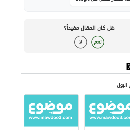
هل كان المقال مفيداً؟
نعم
لا
 البول