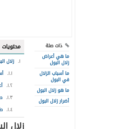
ذات صلة
محتويات
ما هي أعراض
١
زلال الب
زلال البول
ما أسباب الزلال
١.١
أس
في البول
١.٢
أع
ما هو زلال البول
١.٣
طر
أضرار زلال البول
١.٤
طر
زلال الب