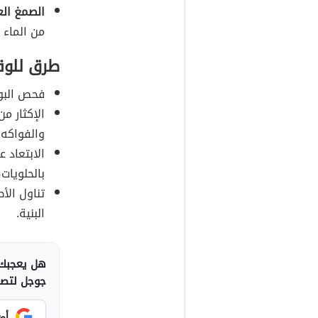
الصمغ الع
من الماء و
طرق للوقا
فحص البول
الإكثار م
والفواكه.
الابتعاد ع
بالحلويات
تناول الأط
البنية.
هل يعجبك 
جوجل لتصلك
أض