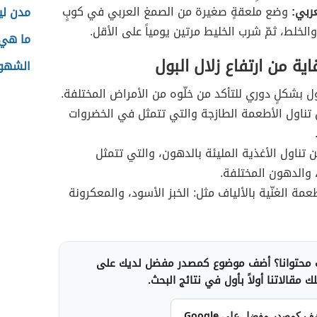
ربي:
وضع ملعقةٍ صغيرة من الصمغ العربي في كوبٍ
مدن ليب
الخلط، ثمّ شرب الخليط مرتين يومياً على الأقل.
ما هي 
ية من ارتفاع زلال البول
الشهور
 بشكلٍ دوري للتأكد من خلّوه من الأمراض المختلفة.
ن تناول الأطعمة الطازجة والتي تتمثل في الخضروات
ن تناول الأغذية المليئة بالدهون، والتي تتمثل
، والدهون المختلفة.
عمة الغنّية بالألياف مثل: الخبز الأسود، والمعكرونة
محتوانا؟ أضف موضوع كمصدر مفضل لديك على
 مقالاتنا أولاً بأول في نتائج البحث.
ف كمصدر مفضل على Google