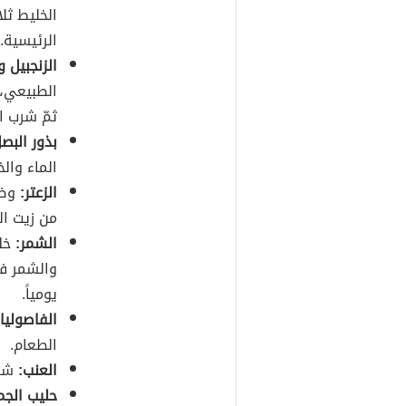
الخليط ثل
الرئيسية.
الزنجبيل 
الطبيعي، 
ثمّ شرب ال
بذور البص
الماء والخ
الزعتر:
وضع
من زيت الز
الشمر:
خلط
والشمر في
يومياً.
الفاصولياء
الطعام.
العنب:
شرب
حليب الجم