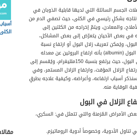
ات الجسم السائلة التي لديها قابلية الذوبان في
 إنتاجه بشكلٍ رئيسي في الكلى، حيث تصفي الدم من
أسباب
أملاح، والمعادن، ويتمّ إخراجه من الكلتين إلى
الكلى
كنه في بعض الأحيان يتعرّض إلى بعض المشاكل،
لبول، ويُمكن تعريف زلال البول أو ارتفاع نسبة
البروتين في البول (albumin) بأنه ارتفاع البروتين عن معدله
الطبيعي في البول، حيث يرتفع بنسبة 150ملليغرام، ويُقسم إلى
رتفاع الزلال المؤقت، وارتفاع الزلال المستمر، وفي
نذكر أسباب ارتفاعه، وأعراضه، وكيفية علاجه بطرقٍ
ية الوقاية منه.
فاع الزلال في البول
بعض الأمراض المُزمنة والتي تتمثل في: السكري،
ي تناول الأدوية، وخصوصاً أدوية الروماتيزم.
مقالا