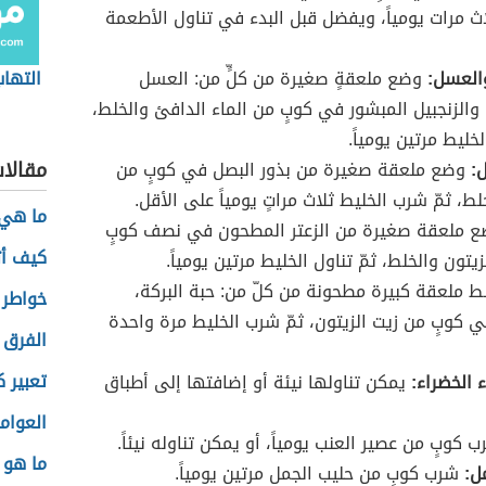
اث مرات يومياً، ويفضل قبل البدء في تناول الأطعمة
والعسل:
وضع ملعقةٍ صغيرة من كلٍّ من: العسل
التهاب
والزنجبيل المبشور في كوبٍ من الماء الدافئ والخلط،
خليط مرتين يومياً.
مقالا
ل:
وضع ملعقة صغيرة من بذور البصل في كوبٍ من
لط، ثمّ شرب الخليط ثلاث مراتٍ يومياً على الأقل.
ما هي 
 ملعقة صغيرة من الزعتر المطحون في نصف كوبٍ
كيف أت
يتون والخلط، ثمّ تناول الخليط مرتين يومياً.
 ملعقة كبيرة مطحونة من كلّ من: حبة البركة،
خواطر 
 كوبٍ من زيت الزيتون، ثمّ شرب الخليط مرة واحدة
الفرق 
تعبير 
 الخضراء:
يمكن تناولها نيئة أو إضافتها إلى أطباق
العوام
 كوبٍ من عصير العنب يومياً، أو يمكن تناوله نيئاً.
ما هو 
ل:
شرب كوبٍ من حليب الجمل مرتين يومياً.