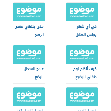
في أي شهر
متى ينتهي مغص
يجلس الطفل
الرضع
كيف أنظم نوم
علاج السعال
طفلي الرضيع
للرضع