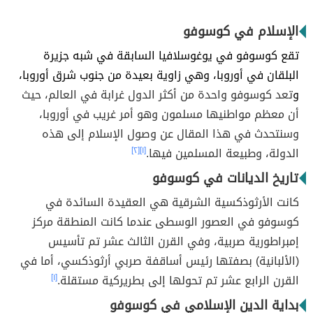
الإسلام في كوسوفو
تقع كوسوفو في يوغوسلافيا السابقة في شبه جزيرة
البلقان في أوروبا، وهي زاوية بعيدة من جنوب شرق أوروبا،
و
تعد كوسوفو واحدة من أكثر الدول غرابة في العالم، حيث
أن معظم مواطنيها مسلمون وهو أمر غريب في أوروبا،
وسنتحدث في هذا المقال عن وصول الإسلام إلى هذه
الدولة، وطبيعة المسلمين فيها.
[١]
[٢]
تاريخ الديانات في كوسوفو
كانت الأرثوذكسية الشرقية هي العقيدة السائدة في
كوسوفو في العصور الوسطى عندما كانت المنطقة مركز
إمبراطورية صربية، وفي القرن الثالث عشر تم تأسيس
(الألبانية) بصفتها رئيس أساقفة صربي أرثوذكسي، أما في
القرن الرابع عشر تم تحولها إلى بطريركية مستقلة.
[١]
بداية الدين الإسلامي في كوسوفو