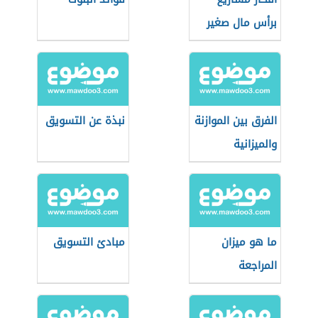
برأس مال صغير
الفرق بين الموازنة
نبذة عن التسويق
والميزانية
ما هو ميزان
مبادئ التسويق
المراجعة