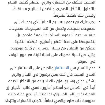
العملية تمكنك من الخسارة والربح، لتتعلم كيفية القيام
بالتداول بالشكل الصحيح، ولتضمن لك الربح مستقبلاً،
وتجعل منك شخصاً متمرساً.
يجب عليك أن تقوم بتقسيم المبلغ الذي بحوزتك إلى
مجموعات بسيطة، وتجعل من تلك المجموعات مجموعات
صغيرة، بحيث لا تقوم باستثمارها دفعة واحدة، بل
بتقسيمها على عدة أشهر وأسابيع، فبهذه التقنية
تتمكن من التقليل من نسبة الخسارة إن كانت موجودة،
وتزيد من نسبة حصولك على نسبة ثابتة مع مرور الوقت
في الموقع.
عدم التسرع في
الاستثمار
والحرص على الاستثمار على
المدى البعيد، فإن كنت ممن يرغبون في النجاح والربح
بشكل فوري وسريع، فإن ذلك لا يبدو من الأفكار الجيدة
أبداً في التعامل مع أسهم أمازون، ففي غالب الأحيان إن
العجلة تؤدي إلى الخسران، لذا عليك أن تضع خطة جيدة
مدروسة ذات طابع واقعي تماماً، لتتجنب الخسارة، ولتزداد