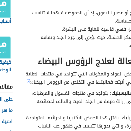
 أو عصير الليمون، إذ أن الحموضة فيهما لا تناسب
لحساسة.
أسباب
ز، فهي قاسية للغاية على البشرة.
سكر الخشنة، حيث تؤدي إلى جرح الجلد وتفاقم
.
الة لعلاج الرؤوس البيضاء
كيفية 
الوجه 
ض المواد والمكونات التي تتواجد في منتجات العناية
تي أثبتت فعاليتها في التخلص من الرؤوس البيضاء:
[٢]
مقالا
ليسيليك:
يتواجد في منتجات الغسول والمرطبات،
حلى ال
 إزالة طبقة من الجلد الميت والتالف لخصائصه
ما هر ز
يليك:
يقتل هذا الحمض البكتيريا والجراثيم المتواجدة
ادعية ل
رة، والتي بدورها تتسبب في ظهور حب الشباب