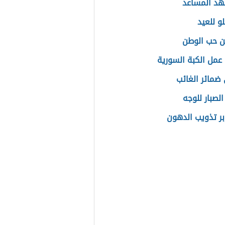
د المساعد
و للعيد
 حب الوطن
عمل الكبة السورية
ضمائر الغائب
لصبار للوجه
إبر تذويب الدهون