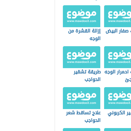
صفار البيض
إزالة القشرة من
الوجه
احمرار الوجه
طريقة تشقير
جئ
الحواجب
ر الكربوني
علاج تساقط شعر
الحواجب