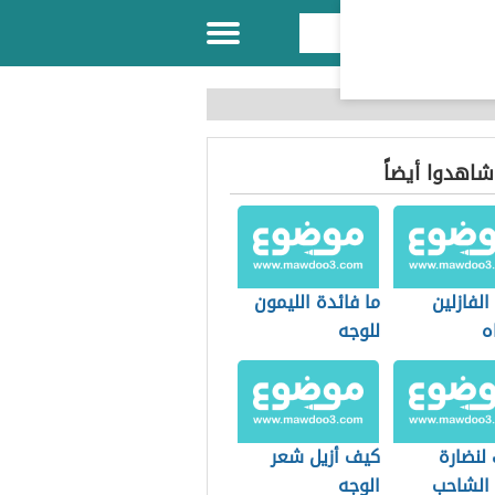
 شاهدوا أيضاً
الفازلين
ما فائدة الليمون
ه
للوجه
لنضارة
كيف أزيل شعر
 الشاحب
الوجه