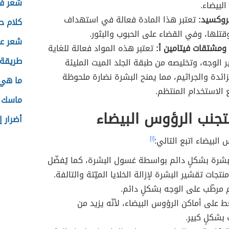
شعر فه
لبيضاء.
يروكسيد:
تعتبر هذا المادة فعالة في استهداف
كلام حل
 وقتلها، وفي القضاء على الحبوب والبثور.
شعر عن
د ومشتقات فيتامين أ:
تعتبر هذه المواد فعالة للغاية
طريقة 
الوجه، وتخليصه من طبقة الجلد الميت المليئة
لزائدة والجراثيم، مما يمنح البشرة نضارة ملحوظة
ما هي 
 الاستخدام المنتظم.
ماسك ا
تجنب الرؤوس البيضاء
أضرار 
البيضاء اتبع التالي:
[١]
شرة بشكلٍ دائم بواسطة غسول البشرة، كما يُفضّل
تجات تقشير البشرة لإزالة الخلايا الميّتة والتالفة.
مرطّب على الوجه بشكلٍ دائم.
 على أماكن الرؤوس البيضاء، لأنّه يزيد من
 بشكلٍ كبير.