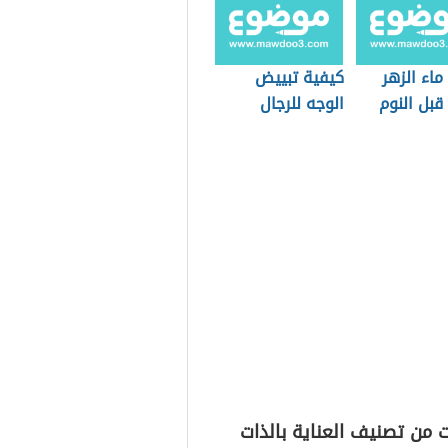
ماء الزهر
كيفية تبييض
قبل النوم
الوجه للرجال
{"id":"Fpvn0MtoEw","websit
lang%22:%22English%22,%22websiteArticleAddress%22:%22ht
vn0MtoEw%22,%22websiteArticleWriter%22:%22%22,%22webs
ps://www.medicalnewstoday.com/articles/315104.php%22,%2
g":"English","websiteArticleAddress":"
https://www.medicalnew
 من تصنيف العناية بالذات