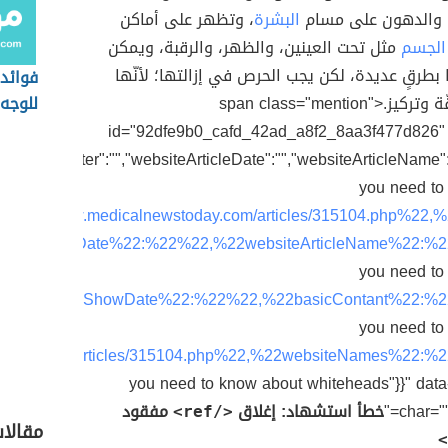
والدهون على مسام
البشرة
، وتظهر على أماكن
الجسم
مثل تحت العينين، والظهر، والرقبة، ويمكن
 بطرقٍ عديدة، لكن يجب الحرص في إزالتها؛ لأنّها
فوائد 
تحتاج إلى دقّة وتركيز.<span class="mention"
للوجه 
id="92dfe9b0_cafd_42ad_a8f2_8aa3f477d826" 
eArticleWriter":"","websiteArticleDate":"","websiteArticleName"
you need to
tps://www.medicalnewstoday.com/articles/315104.php%22,
iteArticleDate%22:%22%22,%22websiteArticleName%22:%22
you need to
2websiteArticleShowDate%22:%22%22,%22basicContant%22:%2
you need to
stoday.com/articles/315104.php%22,%22websiteNames%22:%2
you need to know about whiteheads"}}" data
char=""
خطأ استشهاد: إغلاق
مفقود
</ref>
مقالات