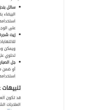
سائل بند
البيضاء ب
استخدامه 
على الوجه
زيت شجرة
للالتهابا
ويمكن وضع
تحتوي علي
جل الصبار 
أو ضمن مك
استخدامه 
تنبيهات ع
قد تكون العل
العلاجات الش