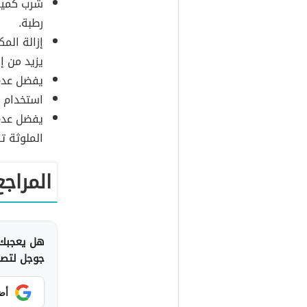
شرب كمية 
رطبة.
إزالة الم
يزيد من إ
يفضل عدم 
استخدام ك
يفضل عدم 
الملوثة تز
المراجع
هل يعجبك 
جوجل لتصلك
أض