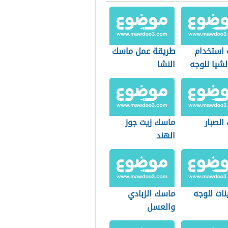
 استخدام
طريقة عمل ماسك
لشيا للوجه
النشا
الصبار
ماسك زيت جوز
الهند
نات للوجه
ماسك الزبادي
والعسل