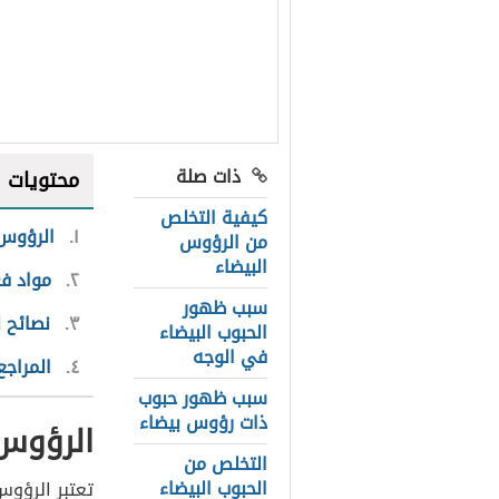
ذات صلة
محتويات
كيفية التخلص
١
الرؤوس 
من الرؤوس
البيضاء
٢
مواد فع
سبب ظهور
٣
نصائح ل
الحبوب البيضاء
في الوجه
٤
المراجع
سبب ظهور حبوب
ذات رؤوس بيضاء
الرؤوس 
التخلص من
الحبوب البيضاء
تعتبر الرؤوس