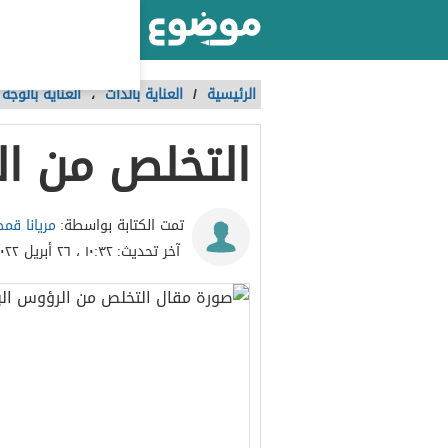
أكبر موقع عربي بالعالم
الرئيسية
/
العناية بالذات
،
العناية بالوجه
التخلص من ال
مريانا قم
تمت الكتابة بواسطة:
آخر تحديث:
١٠:٣٢ ، ٢٦ أبريل ٢٠٢٢