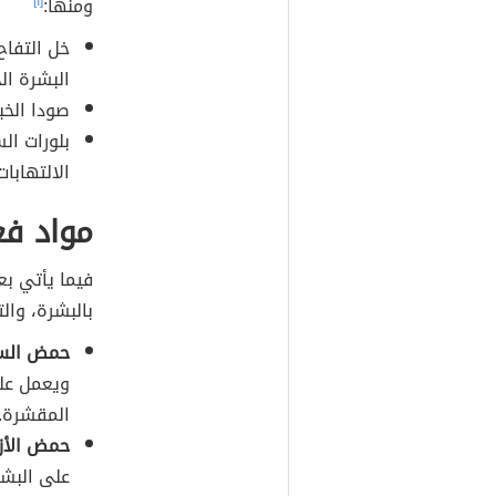
ومنها:
[١]
خل التفاح
البشرة ا
صودا الخب
بلورات ال
الالتهابات
مواد فع
فيما يأتي بع
بالبشرة، وال
حمض السا
ويعمل على
المقشرة.
حمض الأز
على البش