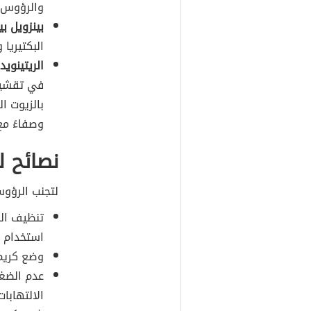
والرؤوس ا
بينزويل ب
البكتيريا
الريتينوي
في تقشير 
بالزيوت ا
وصفاءً مع
نصائح ل
لتجنب الرؤوس 
تنظيف الب
استخدام من
وضع كريم 
عدم الضغط
الالتهابات