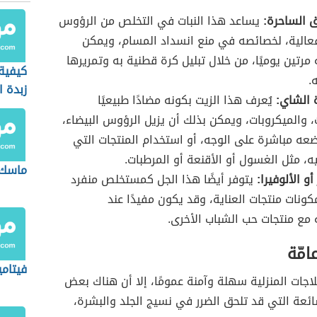
ق الساحرة:
يساعد هذا النبات في التخلص من الرؤوس
فعالية، لخصائصه في منع انسداد المسام، ويمكن
مرتين يوميًا، من خلال تبليل كرة قطنية به وتمريرها
كيفية
.
زبدة ا
 الشاي:
يُعرف هذا الزيت بكونه مضادًا طبيعيًا
ت، والميكروبات، ويمكن بذلك أن يزيل الرؤوس البيضاء،
ه مباشرة على الوجه، أو استخدام المنتجات التي
ه، مثل الغسول أو الأقنعة أو المرطبات.
ماسك 
أو الألوفيرا:
يتوفر أيضًا هذا الجل كمستخلص منفرد
ونات منتجات العناية، وقد يكون مفيدًا عند
مع منتجات حب الشباب الأخرى.
امّة
فيتامي
اجات المنزلية سهلة وآمنة عمومًا، إلا أن هناك بعض
ائعة التي قد تلحق الضرر في نسيج الجلد والبشرة،