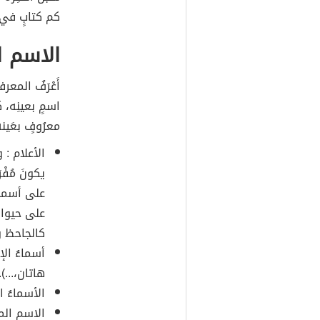
كم كتابٍ في 
الاسم ا
أَعْرَفُ المع
اسمٍ بعينِه، ك
معرُوفٍ بعَينه
الأعلام : و
يكونَ مُفْرَ
على أسماء
على حيوانٍ م
كالجاحظ وا
أسماءُ ال
هاتان،...).
الأسماءُ ا
الاسم المع