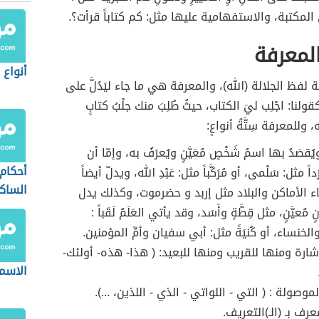
المكتبة، والاستفهامية عليها مثل: كم كتاباً قرأت؟.
لمعرفة
أنواع 
رفة لفظ الجلالة (الله)، والمعرفة هي ما جاء ليَدُلَّ على
قولنا: اجْلِب ليَ الكتاب، حيثُ طُلِبَ منك جلْبُ كتابٍ
، وللمعرفة سِتَّةُ أنواعٍ:
يُقصَدُ بها اسمُ شَخْصٍ مُعَيَّنٍ ويُعرَفُ به، وإمّا أن
أحكام 
داً مثل: سَلْمى، أو مُرَكَّباً مثل: عَبْدِ الله، ويدلّ أيضاً
الساكن
 الأماكن والبلاد مثل إربد و حضرموت، وكذلك يدل
ُعيَّنٍ، مثل قِطَّةٍ وأَسَد، وقد يأتي العَلَمُ لَقَباً :
لخنساء، أو كُنيَةً مثل: أبي سفيان وأمِّ المؤمنين.
إشارة ومنها للقريب ومنها للبعيد: ( هذا- هذه- أولئك-
الاسم
لموصولة : ( التي - اللواتي - الذي - اللذين، ...).
رف بـ (الـ)التعريف.