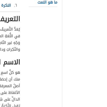
ما هو النعت
٦
النكرة 
التعريف
يُعَدُّ التَّع
في اللُّغةِ العرب
وَجْهِ غير ال
والنّكِراتِ ودل
الاسم ا
هو كلُّ اسمٍ ي
منك أن إحضارُ 
أصلُ المعرفة 
الألفاظ على ا
الدالِّ على شِد
تقبل النَّكِرَة