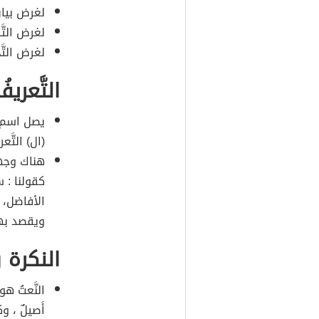
لغرض بيان 
لغرض التَّ
لغرض التَّ
التَّعريف
يصل اسم ال
(ال) التَّ
هناك وجها
كقولنا : 
الأفاضل، 
ويقصد بها
النكرة 
النَّعتُ هو
أَصيلٌ ، وكل