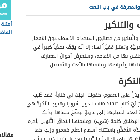
والمعرفة في باب النعت
 والتنكير
أمثلة
الماض
ريفُ والَّتنكيرُ من خصائِصِ استخدام الأسماء دونَ الأفعالِ
يَّةِ ويُعتَبَرُ مُمَيِّزاً لها؛ إلا أنّه يَقِفُ تحدِّياً كبيراً في
نّاطِقين بها من الأعاجم، وسنعرِضُ أحوالَ المعارفِ
التِها وأغراضِها وعلاقتِها بالنَّعتِ والتَّفضيلِ.
لنكرة
دُلُّ على العموم، كقولنا: اجلِبْ لي كتاباً، فقد طُلِبَ
أيِّ كتابٍ تلقاهُ مُناسباً دون شروطٍ وقيودٍ. النّكرةُ هي
لعدم احتياجها إلى قرينةٍ توضِّحُ معناها، وأنكر
لإطلاق كلمة (شيء)، وعلامتها التحاقُ التَّنوينِ بآخره
َّة التَّمَكُّنِ باستثناء أسماءِ العَلَمِ كعمروٍِ وزيدٍ، كما
مقالا
ُ نَصْبها على الحالِ أوِ التَّمييزِ ودخولِ كم الخبرية مثل :