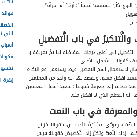
نباتات 
النوع: كأن تستفسرَ فَتسألَ: أرَجُلٌ أم امرأةٌ؟
فوائد 
هويل.
حقير.
الخصائ
التي ت
ُ والَّتنكيرُ في باب الَّتفضيلِ
أسباب ز
تفضيل إلى أعلى درجات المفاضلة إذا تَمَّ تعريفُهُ بـ
مكونات
عريف كقولنا : الأجمل، الأعلى .
تفسير 
نِ لاستعمال اسم التفضيل فيما يستعمل مع النكرة
سعيد أفضل معلمٍ، ويقصد بها أنه واحد من المعلمين
زهرة ا
وقد تضاف إلى معرفة كقولنا : سعيد أفضل المعلمين
 أنه المعلم الذي لا أفضل منه.
والمعرفة في باب النعت
 الصِّفة، ويؤتَى به نَكِرَةً للتَّخصيصِ، كقولنا: فَرَسٌ
ما ازداد النَّعتُ وتَكرَّرَ زاد التَّخصيصُ كقولنا: فَرَسٌ