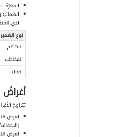
المعرَّفُ ب
الضمائر: و
لدى المتكل
نوع الضمير
المتكلم
المخاطب
الغائب
أغراضُ ال
تتراوحُ الأغراض
لغرض التقل
(الاحقاف/35) .
لغرض التع