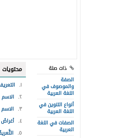
ذات صلة
محتويات
الصفة
١
التعريف
والموصوف في
اللغة العربية
٢
الاسم ا
أنواع التنوين في
٣
الاسم 
اللغة العربية
٤
أغراضُ ال
الصفات في اللغة
العربية
٥
التَّعري