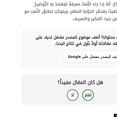
، أمّا إذا جاءَ النَّعتُ معرفةً فيُقصَدُ به التَّوضيحُ
قيتُ بِمُحمَّدٍ الخيّاطِ الماهرِ، ويتوجَّبُ تطابقُ النَّعتِ مع
من حيث التنكير والتعريف.
محتوانا؟ أضف موضوع كمصدر مفضل لديك على
 مقالاتنا أولاً بأول في نتائج البحث.
ف كمصدر مفضل على Google
هل كان المقال مفيداً؟
نعم
لا