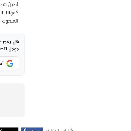
أصيلٌ شجاعٌ
كقولنا :الت
المنعوتِ 
هل يعجبك 
جوجل لتصلك
أض
شارك المقالة