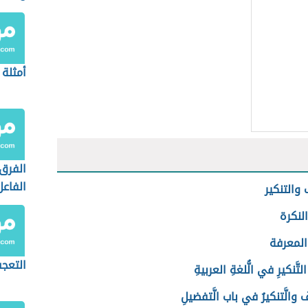
أمثلة 
الفرق
الفاع
 والتنكير
المفع
لنكرة
المعرفة
التعج
تَّنكيرِ في الُّلغةِ العربيةِ
فُ والَّتنكيرُ في باب الَّتفضيلِ