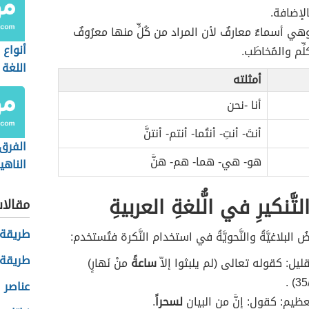
الإضافة.
هي أسماءٌ معارفٌ لأن المراد من كُلٍّ منها معرُوفٌ
أنواع
ِّم والمُخاطَب.
اللغة 
أمثلته
أنا -نحن
أنتَ- أنتِ- أنتُما- أنتم- أنتنَّ
الفرق 
هو- هي- هما- هم- هنَّ
الناهي
تَّنكيرِ في الُّلغةِ العربيةِ
مقالا
طريقة 
ُ البلاغيَّةُ والنَّحويَّةُ في استخدام النَّكرة فتُستخدم:
طريقة 
يل: كقوله تعالى (لم يلبثوا إلاّ
ساعةً
منْ نَهارٍ)
عناصر ا
ظيم: كقول: إنَّ من البيان
لسحراً
.