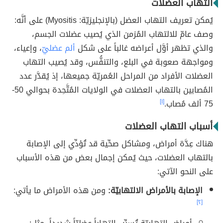
التهاب العضلات
يُمكن تعريف التهاب العضل (بالإنجليزيّة: Myositis) على أنَّه:
وصف عامّ للالتهاب المُزمن الذي يُصيب عضلات الجسم،
والذي تظهر أوَّل أعراضه غالباً على شكل
ألم عضليّ
، وإعياء،
ومواجهة صعوبة في البلع، والتنفُّس، وقد يُصيب التهاب
العضلات الأفراد من المراحل العُمريّة جميعها، إذ يُقدَّر عدد
المُصابين بالتهاب العضلات في الولايات المُتَّحِدة بحوالي 50-
75 ألف مُصاب.
[١]
أسباب التهاب العضلات
هناك عِدَّة أمراض، ومشاكل صحِّية قد تُؤدِّي إلى الإصابة
بالتهاب العضلات، حيث يُمكن إجمال بعض من هذه الأسباب
على النحو الآتي:
الإصابة بالأمراض الالتهابيّة:
ومن هذه الأمراض ما يأتي:
[٢]