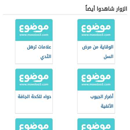
الزوار شاهدوا أيضاً
الوقاية من مرض
علامات ترهل
السل
الثدي
أضرار الجيوب
دواء للكحة الجافة
الأنفية