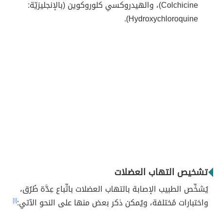
Colchicine)، والهيدروكسي كلوروكوين (بالإنجليزيّة:
Hydroxychloroquine).
تشخيص التهاب العضلات
يُشخِّص الطبيب الإصابة بالتهاب العضلات باتِّباع عِدَّة طُرُق،
واختبارات مُختلفة، ويُمكن ذكر بعض منها على النحو الآتي:
[١]