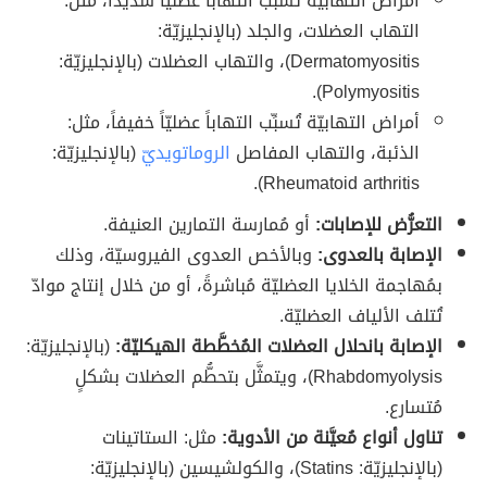
أمراض التهابيّة تُسبِّب التهاباً عضليّاً شديداً، مثل:
التهاب العضلات، والجلد (بالإنجليزيّة:
Dermatomyositis)، والتهاب العضلات (بالإنجليزيّة:
Polymyositis).
أمراض التهابيّة تُسبِّب التهاباً عضليّاً خفيفاً، مثل:
الذئبة، والتهاب المفاصل
الروماتويديّ
(بالإنجليزيّة:
Rheumatoid arthritis).
التعرُّض للإصابات:
أو مُمارسة التمارين العنيفة.
الإصابة بالعدوى:
وبالأخص العدوى الفيروسيّة، وذلك
بمُهاجمة الخلايا العضليّة مُباشرةً، أو من خلال إنتاج موادّ
تُتلف الألياف العضليّة.
الإصابة بانحلال العضلات المُخطَّطة الهيكليّة:
(بالإنجليزيّة:
Rhabdomyolysis)، ويتمثَّل بتحطُّم العضلات بشكلٍ
مُتسارع.
تناول أنواع مُعيَّنة من الأدوية:
مثل: الستاتينات
(بالإنجليزيّة: Statins)، والكولشيسين (بالإنجليزيّة: