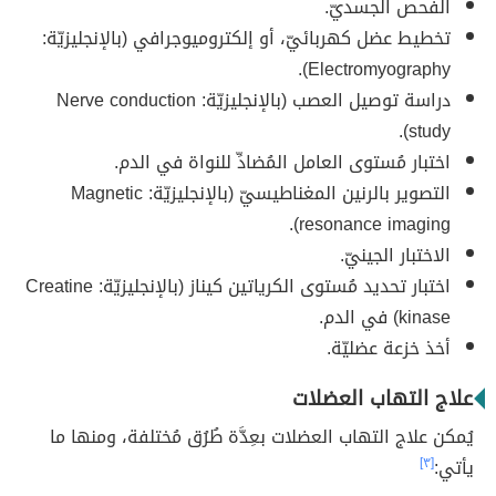
الفحص الجسديّ.
تخطيط عضل كهربائيّ، أو إلكتروميوجرافي (بالإنجليزيّة:
Electromyography).
دراسة توصيل العصب (بالإنجليزيّة: Nerve conduction
study).
اختبار مُستوى العامل المُضادِّ للنواة في الدم.
التصوير بالرنين المغناطيسيّ (بالإنجليزيّة: Magnetic
resonance imaging).
الاختبار الجينيّ.
اختبار تحديد مُستوى الكرياتين كيناز (بالإنجليزيّة: Creatine
kinase) في الدم.
أخذ خزعة عضليّة.
علاج التهاب العضلات
يُمكن علاج التهاب العضلات بعِدَّة طُرُق مُختلفة، ومنها ما
يأتي:
[٣]