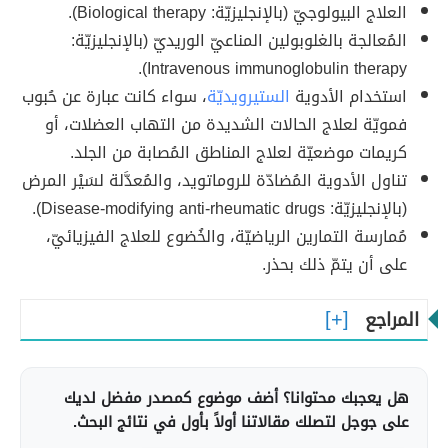
العلاج البيولوجيّ (بالإنجليزيّة: Biological therapy).
المُعالجة بالغلوبولين المناعيّ الوريديّ (بالإنجليزيّة:
Intravenous immunoglobulin therapy).
استخدام الأدوية
الستيرويديّة
، سواء كانت عبارة عن حُبوب
فمويّة لعلاج الحالات الشديدة من التهاب العضلات، أو
كريمات موضعيّة لعلاج المناطق المُصابة من الجلد.
تناول الأدوية المُضادّة للروماتويد، والمُعدَّلة لسَيْر المرض
(بالإنجليزيّة: Disease-modifying anti-rheumatic drugs).
مُمارسة التمارين الرياضيّة، والخُضوع للعلاج الفيزيائيّ،
على أن يتمّ ذلك بحذر.
المراجع
هل يعجبك محتوانا؟ أضف موضوع كمصدر مفضل لديك
على جوجل لتصلك مقالاتنا أولاً بأول في نتائج البحث.