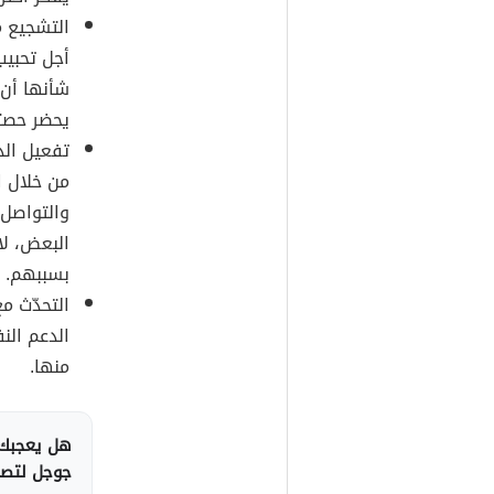
التشجيع م
أجل تحبيب
شأنها أن 
يحضر حصت
تفعيل الد
من خلال ا
والتواصل
البعض، لا 
بسببهم.
التحدّث م
الدعم الن
منها.
هل يعجبك 
جوجل لتصلك