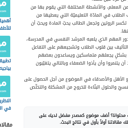
ن المعلم، والأنشطة المختلفة التي يقوم بها من
 الطلاب في المادّة التعليميّة التي يعطيها من
أهمية 
تكسر الروتين وتجعل الطالب يحبّ المادة ويحبّ أن
للأطف
ها.
ور المهم الذي يلعبه المرشد النفسي في المدرسة،
لتأليف بين قلوب الطلاب وتشجيعهم على التفاعل
 بشكلٍ يجعلهم متماسكين ويساعدون بعضهم
تطبيق
أن يتنمروا وأن يأذوا الضعفاء وبالتالي يتغيّبون
بياجيه
الحسا
ع الأهل والأصدقاء في الموضوع من أجل الحصول على
فسيّ والحلول البنّاءة للخروج من المشكلة والتخلّص
النظري
في الت
محتوانا؟ أضف موضوع كمصدر مفضل لديك على
 مقالاتنا أولاً بأول في نتائج البحث.
مقالا