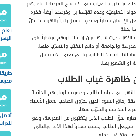
لك عن طريق الغياب حتى لا تسنح الفرصة للقاء بهم.
واد التعليميّة وعدم تقبّلها بل وكرهها أيضاً، فكره
عل الإنسان مصاباً بعقدةٍ نفسيّةٍ راغباً بالهرب من كلّ
ا بصلة.
تعلم ا
ة الأهل، حيث لا يهتمون إن كان ابنهم مواظباً على
اليسر
مدرسة والجامعة أو دائم التغيّب والتسرّب منها.
مة الالتزام عند الطالب، والتي تعني عدم تحمّل
 أو الشعور بها.
طريقة
 ظاهرة غياب الطلاب
مدرسي
 الأهل في حياة الطالب، وخضوعه لرقابتهم الدائمة.
قة رفاق السوء الذين يجرّون الصاحب لعمل الأشياء
ترك المدرسة والتغيّب عنها.
أفضل 
صارم بحقّ الطلاب الذين يتغيّبون عن المدرسة، وهو
للدرا
ي سيجعل الطالب يحسب حساباً لهذا الأمر وبالتالي
 من مرّة قبل عمله.