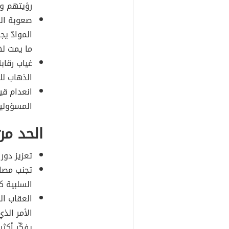
رؤيتهم وذ
صعوبة الم
الموادّ يج
ما يمت له
غياب رقاب
الذهاب لل
انعدام قي
المسؤولية
الحد من
تعزيز دور
تجنب مصاد
السلبية ك
العقاب ال
الأمر الذ
يفكّر أكثر