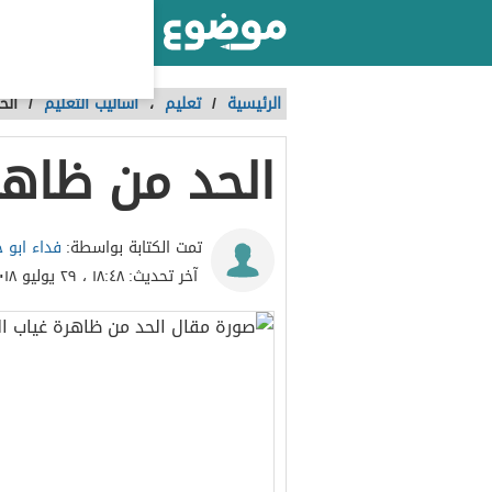
أكبر موقع عربي بالعالم
الرئيسية
/
تعليم
،
أساليب التعليم
/
الح
الحد من ظاهر
فداء ابو
تمت الكتابة بواسطة:
آخر تحديث:
١٨:٤٨ ، ٢٩ يوليو ٢٠١٨