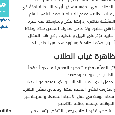
المطلوب في المؤسسة، غير أن هنالك حالة آخذةً في
غياب الطلاب، وعدم الالتزام بالحضور لتلقي العلم،
موضوع
لمشكلة ظاهرة إذ إنها تتكرر وتمارسها فئة كبيرة
التعلي
ذا هي خطيرة ولا بد من محاولة التخلص منها وحلها
سلبية تؤثر على الجيل والتعليم، وفي هذا المقال
باب هذه الظاهرة وسنورد عدداً من الحلول لها.
ظاهرة غياب الطلاب
ّل المعلّم، فكره شخصية المعلم تلعب دوراً مهماً
 الطالب عن دروسه وحصصه.
خمول الذي يصيب الطالب، والذي يمنعه من الذهاب
المدرسة لتلقّي التعليم فيها، وبالتالي يفضّل التهرّب
 قضاء الوقت في عمل الأشياء الممتعة والمريحة غير
المرهقة لجسمه وعقله كالتعليم.
مقالا
ء الشخص، فكره الطلاب يجعل الشخص يتهرب من