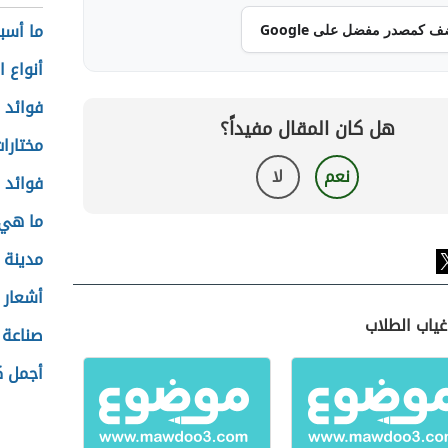
ما أسب
ف كمصدر مفضل على Google
أنواع ا
فوائد ا
هل كان المقال مفيداً؟
مختارا
نعم
لا
فوائد ب
ما هي 
مدينة 
أشعار 
غياب الطلاب
صناعة 
أجمل ك