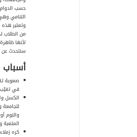
حسب الدوام 
التنامي وهي 
وتعتبر هذه ا
من الطلاب ل
لأنها ظاهرة 
سنتحدث عن أس
أسباب 
صعوبة تقب
في تغيّب
الكسل وال
للجامعة و
والنوم أو
المتعبة و
كره زملا