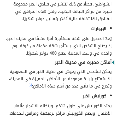
الشواطئ، فضلًا عن ذلك تنتشر في فنادق الخبر مجموعة
كبيرة من مراكز اللياقة البدنية، ولكن هذه المرافق في
الفنادق لها تكلفة عالية تُقدّر بثمانين دولار شهريًا.
الإيجارات
يُعدّ الحصول على شقة مستأجرة أمرًا مكلفًا في مدينة الخبر،
إذ يحتاج الشخص الذي يستأجر شقة مكونة من غرفة نوم
واحدة في وسط المدينة لدفع 480 دولار شهريًا.
أماكن مميزة في مدينة الخبر
يمكن للشخص الذي يعيش في مدينة الخبر في السعودية
الاستمتاع بزيارة مجموعة من الأماكن المميزة في المدينة،
ونُدرج في ما يأتي عدد من أهم هذه الأماكن:
[٢]
كورنيش الخبر
يمتد الكورنيش على طول 12كم، ويتخلله الأشجار وألعاب
الأطفال، ويضم الكورنيش مراكز ترفيهية ومرافق للخدمات.