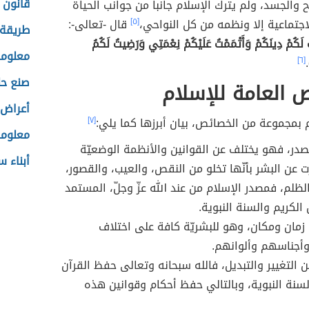
قانون 
 والجسد، ولم يترك الإسلام جانباً من جوانب الحياة
لاجتماعية إلا ونظمه من كل النواحي،
[٥]
قال -تعالى-:
طريقة 
تُ لَكُمْ دِينَكُمْ وَأَتْمَمْتُ عَلَيْكُمْ نِعْمَتِي وَرَضِيتُ لَكُمُ
معلوما
[٦]
.
صنع حل
 العامة للإسلام
أعراض 
م بمجموعة من الخصائص، بيان أبرزها كما يلي:
[٧]
معلوما
صدر، فهو يختلف عن القوانين والأنظمة الوضعيّة
أبناء 
 عن البشر بأنّها تخلو من النقص، والعيب، والقصور،
الظلم، فمصدر الإسلام من عند الله عزّ وجلّ، المستمد
الكريم والسنة النبوية.
زمان ومكان،
وهو للبشريّة كافة على اختلاف
أجناسهم وألوانهم.
التغيير والتبديل، فالله سبحانه وتعالى حفظ القرآن
لسنة النبوية، وبالتالي حفظ أحكام وقوانين هذه