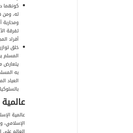
كونهما درب
له، ومن ه
ومحاربة أ
تفرقة الأ
أفراد الم
خلق توازن
المسلم بوا
يتعارض مع
به المسلم
العباد ال
بالسلوكيا
عالمية 
عالمية الإسل
الإسلامي، وت
العالم على ا