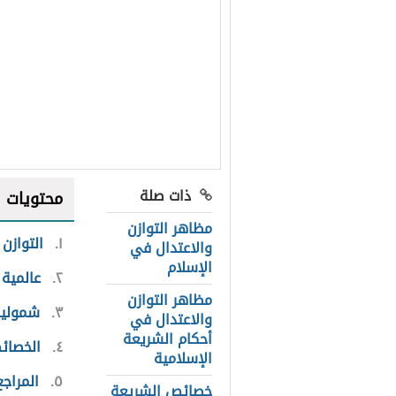
ذات صلة
محتويات
مظاهر التوازن
١
التوازن
والاعتدال في
الإسلام
٢
عالمية 
مظاهر التوازن
٣
شمولية
والاعتدال في
أحكام الشريعة
٤
الخصائ
الإسلامية
٥
المراجع
خصائص الشريعة