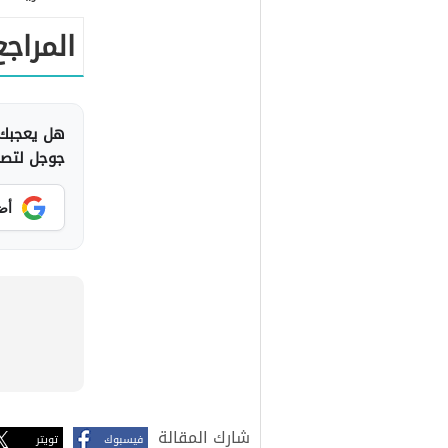
المراجع
هل يعجبك 
جوجل لتصلك
أض
شارك المقالة
فيسبوك
تويتر