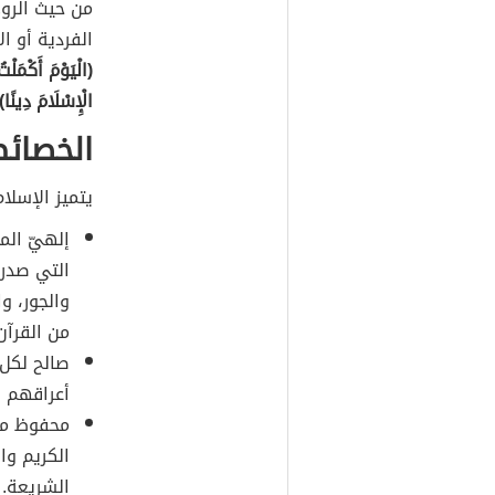
من حيث الروح
الفردية أو ا
(الْيَوْمَ أَكْمَلْ
الْإِسْلَامَ دِينًا)
الخصائص
يتميز الإسلا
إلهيّ الم
التي صدرت
والجور، و
من القرآن 
صالح لكل 
أعراقهم و
محفوظ من 
الكريم وا
الشريعة.