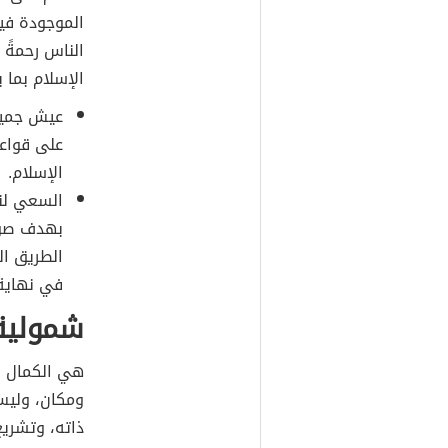
الموجودة في
الناس رحمةً 
الإسلام بما ي
عيش جميع 
على قواعد
الإسلام.
السعي لنش
بهدف صون
الطريق ال
في نهاية
شمولية 
هي الكمال في
ومكان، وليس
ذاته، وتشريع