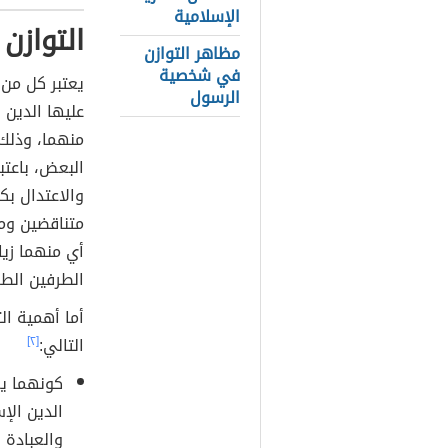
الإسلامية
التوازن
مظاهر التوازن
في شخصية
يعتبر كل من 
الرسول
عليها الدين
منهما، وذلك 
البعض، باعتب
والاعتدال بك
متناقضين وم
أي منهما زي
الطرفين الطر
أما أهمية ال
التالي:
[٢]
كونهما يم
الدين الإس
والعبادة 