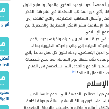
اً ممهداً نحو التوحيد الفكري والمركز والمنبع الأول
نا يأتي دور المذاهب المعتدلة في نشر هذا الفكر
فكار وأعمال المذاهب المتطرفة، والتي تهدف إلى
أنواع 
مة الإسلامية بنشر الأفكار المتطرفة والعنصرية بين
جتمع الإسلامي.
 في حياة المسلم بين دنياه وآخرته، بحيث يقوم
جباته الدينية إلى جانب واجباته الدنيوية بما لا
 الدين الإسلامي، وذلك لكون كل عمل صالحاً يأتي
أفضل 
 عبادة يثاب عليها يوم القيامة، مما يمنح شخصيات
الصالح
مسلمين الدافع والقوى التي تساعدهم في القيام
ت والأعمال الصالحة.
[٣]
الإسلام
معلوم
ام من الخصائص المهمة التي يقوم عليها الدين
التوبة
بنى على كون رسالة الإسلام رسالةً مبعوثة لكافة
ختلاف أزمانه وأماكنه والجنسيات والأعراق المتعددة