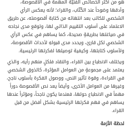
هو من أكثر الخصائص الفنيّة المهمة في الأقصوصة،
وأدقها وضوحاً عند الكُتّاب، والقراء؛ لأنه يعكس الرأي
الشخصي للكاتب بعد انتهائه من كتابة أقصوصته، عن طريق
الاعتماد على أسلوب التقييم الذاتي لها، وتوقع مدى نجاحه
في صياغتها بطريقةٍ صحيحة، كما يساهم في عكس الرأي
الشخصي لكل قارئ، ويحدد مدى قبولهِ لأحداث الأقصوصة،
ولأسلوب كتابتها، وكيفية توصيلها لفكرتها الرئيسية.
ويختلف الانطباع بين القراء، والنقاد فلكلٍ منهم رأيه، والذي
يعتمد على مجموعةٍ من العوامل المؤثرة، كالذوق الشخصي
في القراءة، وقوة تأثير النص، ووصول الفكرة بأسلوب ناجح،
وغيرها من العوامل الأخرى، وأيضاً يعد نص الأقصوصة دوراً
مهماً في الانطباع حولها، فعندما يكون ناجحاً، ومؤثراً عندها
يساهم في فهم فكرتها الرئيسية بشكل أفضل من قبل
القراء.
لحظة الأزمة