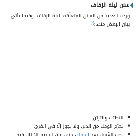
سنن ليلة الزفاف
وردت العديد من السنن المتعلّقة بليلة الزفاف، وفيما يأتي
بيان البعض منها:
[٤]
التطيّب والتزيّن.
يُحرّم الوطء من الدبر، ولا يجوز إلّا في الفرج.
يجب الغُسل بعد
الجِماع
، حتى وإن لم يتم الإنزال فيه.