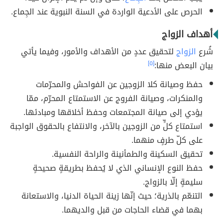
الحرص على الأدعية الواردة في السنة النبوية عند الجِماع.
أهداف الزواج
شُرع
الزواج
لتحقيق عددٍ من الأهداف والأمور، وفيما يأتي
بيان البعض منها:
[٥]
حفظ وصيانة كلا الزوجين عن الفواحش والمحرّمات
والمنكرات، وصيانة الفروج عن الاستمتاع المحرّم، ممّا
يؤدي إلى صيانة المجتمعات وحفظ أخلاقها ومبادئها.
استمتاع كلٍّ من الزوجين بالآخر، والانتفاع بالحقوق الواجبة
على كلّ طرفٍ منهما.
تحقيق السكينة والطمأنينة والراحة النفسية.
حفظ النوع الإنساني الذي لا يُحفظ بطريقةٍ صحيحةٍ
سليمةٍ إلّا بالزواج.
التنعّم بالذرية؛ حيث إنّها زينة الحياة الدنيا، والاستعانة
بهما في قضاء الحاجات من قبل والديهما.