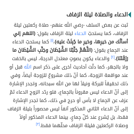
الدعاء والصلاة ليلة الزفاف
ثبت عن بعض السلف -رضي الله عنهم- صلاة ركعتين ليلة
الزفاف، كما يستحبّ
الدعاء
ليلة الزفاف بقول:
(اللهم إني
أسألُك من خيرِها، وخيرِ ما جُبِلَتْ عليه)
،
[١]
كما يستحبّ الدعاء
عند الجِماع بقول:
(اللَّهُمَّ جَنِّبْنَا الشَّيْطَانَ وجَنِّبِ الشَّيْطَانَ ما
رَزَقْتَنَا)
،
[٢]
والدعاء يكون بصوتٍ معتدل الدرجة، ليس بالخفت
ولا بالجهر، كما دلّت أحاديث أخرى على ذكر اسم
الله
قبل أو
عند مواقعة الزوجة، كما أنّ ذلك مشروعٌ للزوجة أيضاً، وفي
ذلك تحقيقاً للبركة ونيلاً لها من الله سبحانه، وتجدر الإشارة
إلى أنّ الدعاء ليس مقروناً بالجِماع، فلو ردّد الزوج الدعاء ثمّ
عزف عن الجِماع لا بأس أو حرج في ذلك، كما تجدر الإشارة
إلى أنّ الدعاء الثاني المذكور آنفاً ليس محصوراً بليلة الزفاف
فقط، بل يُشرع عند كلّ جِماعٍ، بينما الدعاء المذكور أولاً
وصلاة الركعتين فليلة الزفاف محلّهما فقط.
[٣]