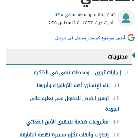
سالي مهنا
تمت الكتابة بواسطة:
آخر تحديث:
١٣:٢٣ ، ٣ أغسطس ٢٠٢٥
أضف موضوع كمصدر مفضل في جوجل
محتويات
١
إنجازات تُروى .. ومحطات تبقى في الذاكرة
١.١
بناء الإنسان: أهم الأولويات وأبرزها
١.٢
توفير الفرص للحصول على تعليم عالي
الجودة
١.٣
مشروعات ضخمة لتحقيق الأمن الغذائي
١.٤
إنجازات وألقاب تكرّم مسيرة نهضة الشارقة