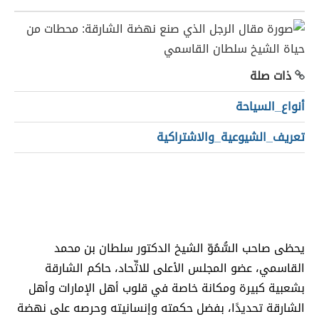
ذات صلة
أنواع_السياحة
تعريف_الشيوعية_والاشتراكية
يحظى صاحب السُّمُوّ الشيخ الدكتور سلطان بن محمد
القاسمي، عضو المجلس الأعلى للاتِّحاد، حاكم الشارقة
بشعبية كبيرة ومكانة خاصة في قلوب أهل الإمارات وأهل
الشارقة تحديدًا، بفضل حكمته وإنسانيته وحرصه على نهضة