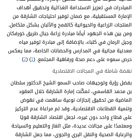
المبادرات في تعزيز الاستدامة الغذائية وتحقيق أهداف
الإمارة المستقبلية، مع ضمان توفير احتياجات الشارقة من
المنتجات الزراعية والحيوانية كالقمح والألبان بشكل متكامل.
ومن بين هذه الجهود أيضًا مبادرة زراعة جبال طريق خورفكان
وجبل الرمان في كلباء، بالإضافة إلى مبادرة توفير مياه
معدنية مجانية في المدارس والحضانات الخاصة، مما يعكس
حرص سموه على دعم صحة ورفاهية المجتمع. (
1
) (
2
)
نهضة شاملة في المجالات الاقتصادية
بفضل رؤية وتوجيهات صاحب السمو الشيخ الدكتور سلطان
بن محمد القاسمي، تمكّنت إمارة الشارقة خلال العقود
الماضية من تحقيق إنجازات نوعية ساهمت في نهوض
وتنمية القطاعات الاقتصادية، وقد تم مراعاة عدم التركيز
على قطاع واحد دون غيره، لجعل اقتصاد الشارقة قويًا
ومعتمدًا على مجالات عديدة، مثل الغاز والتعليم والسياحة
والرعاية الصحية والنقل البري والجوي، مما جعل الشارقة