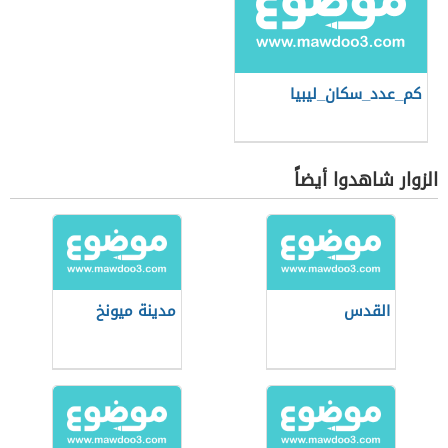
كم_عدد_سكان_ليبيا
الزوار شاهدوا أيضاً
القدس
مدينة ميونخ