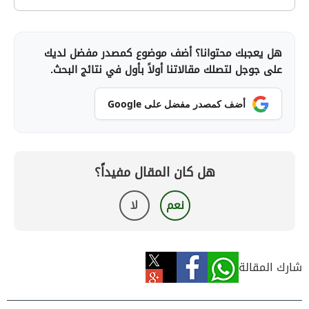
مثل مزرعة القمح في مليحة ومبادرات زراعة جبال طريق
حصلت إمارة الشارقة على عدة ألقاب منها عاصمة الثقافة
خورفكان وجبل الرمان في كلباء.
العربية عام 1998، وعاصمة الثقافة الإسلامية لعام 2014،
وعاصمة السياحة العربية لسنة 2015، وعاصمة عالمية
هل يعجبك محتوانا؟ أضف موضوع كمصدر مفضل لديك
للكتاب عام 2019.
على جوجل لتصلك مقالاتنا أولاً بأول في نتائج البحث.
أضف كمصدر مفضل على Google
هل كان المقال مفيداً؟
نعم
لا
شارك المقالة