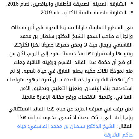
الشارقة المدينة الصديقة للأطفال واليافعين، لعام 2018.
الشارقة عاصمة عالمية للكتاب، عام 2019.
في السطور السابقة حاولنا تسليط الضوء على أبرز محطات
وإنجازات صاحب السمو الشيخ الدكتور سلطان بن محمد
القاسمي بإيجاز، حيث لا يمكن حصرها جميعًا نظرًا لكثرتها
وتنوعها واستمراريتها منذ خمسة عقود إلى اليوم، لكن من
الواضح أن حكمة هذا القائد المُلهِم ورؤيته الثاقبة جعلت
منه نموذجًا لقائد حكيم يصنع الفارق في حياة شعبه، إذ لم
تكن نهضة الشارقة وليدة الصدفة، بل ثمرة لجهود متواصلة
استهدفت بناء الإنسان، وتعزيز التعليم، وتحقيق الأمن
الغذائي، وتنمية الاقتصاد، ورفع مكانة الإمارة عالميًا.
لمن يرغب في معرفة المزيد عن حياة هذا القائد الاستثنائي
وإنجازاته التي تركت بصمة لا تُمحى، ندعوه لقراءة هذا
المقال:
الشيخ الدكتور سلطان بن محمد القاسمي: حياة
حاكم الشارقة