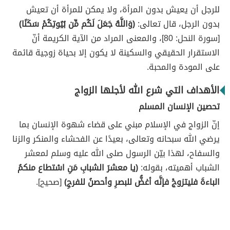
للرجل أن يعيش بدون المرأة، ولا يمكن للمرأة أن تعيش
بدون الرجل، قال تعالى:
(وَاللَّهُ جَعَلَ لَكُم مِّن بُيُوتِكُمْ سَكَنًا)
[سورة النحل: 80]، والمعنى المراد من الآية الكريمة أنّ
الاستقرار الحقيقي والسكينة لا يكون إلا بحياة زوجية قائمة
على المودة والمحبة.
الأهداف التي شرع الله لأجلها الزواج
تحصين الإنسان المسلم
إنّ الزواج في الإسلام مبني على قضاء شهوة الإنسان بما
يرضي الله سبحانه وتعالى، بعيدًا عن الفحشاء والمنكر والزنا
والسفاح، لهذا بيّن الرسول صلى الله عليه وسلم لمعشر
الشباب أهميته، بقوله:
(يا معشرَ الشبابِ مَنِ اسْتطاع منكمُ
الباءةَ فليتزوجْ فإنَّه أغضُّ للبصرِ وأحصنُ للفرجِ)
[صحيح].