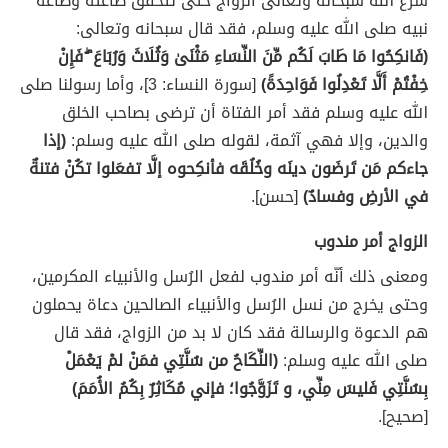
شرع الله سبحانه وتعالى الزواج حتى تتحقق طاعته وطاعة
نبيه صلى الله عليه وسلم، فقد قال سبحانه وتعالى:
(فَانكِحُوا مَا طَابَ لَكُم مِّنَ النِّسَاءِ مَثْنَىٰ وَثُلَاثَ وَرُبَاعَ ۖ فَإِنْ
خِفْتُمْ أَلَّا تَعْدِلُوا فَوَاحِدَةً)
[سورة النساء: 3]، وأما رسولنا صلى
الله عليه وسلم فقد أمر الفتاة أن ترضى بصاحب الخلق
والدين، وإلا فهي آثمة، لقوله صلى الله عليه وسلم:
(إذا
جاءكم مَن تَرضَون دينَه وخُلُقَه فأنكِحوه إلَّا تفعَلوا تكُنْ فتنةٌ
في الأرضِ وفسادٌ)
[حسن].
الزواج أمر مندوب
ومعنى ذلك أنّه أمر مندوب لفعل الرُسل والأنبياء المكرمين،
وحتى يخرج من نسل الرُسل والأنبياء الصالحين دعاة يحملون
هم الدعوة والرسالة فقد كان لا بد من الزواج، فقد قال
صلى الله عليه وسلم:
(النِّكَاحُ من سُنَّتِي فمَنْ لمْ يَعْمَلْ
بِسُنَّتِي فَليسَ مِنِّي، و تَزَوَّجُوا؛ فإني مُكَاثِرٌ بِكُمُ الأُمَمَ)
[صحيح].