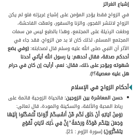
إشباع الغرائز
في الزواج فقط يؤجر المؤمن على إشباع غريزته فلو لم يكن
الزواج لانتشر الفجور، والزنا والسفور، ولعمّت الفاحشة،
وطغت الرذيلة على المجتمع، وهذا بالطبع ليس من سمات
المجتمع المسلم، لذلك كان لا بد من الزواج، فقد جاء في
الأثر أن النبي صلى الله عليه وسلم قال لصحابته:
(وفي بضع
أحدكم صدقة، فقال أحدهم: يا رسول الله أيأتي أحدنا
شهوته ويؤجر على ذلك، فقال: نعم، أرأيت إن كان في حرام
هل عليه معصية؟!)
.
أحكام الزواج في الإسلام
حسن المعاشرة بين الزوجين:
فالحياة الزوجية قائمة على
رباط المحبة والألفة، والسكينة والمودة، قال تعالى:
(وَمِنْ آيَاتِهِ أَنْ خَلَقَ لَكُم مِّنْ أَنفُسِكُمْ أَزْوَاجًا لِّتَسْكُنُوا إِلَيْهَا
وَجَعَلَ بَيْنَكُم مَّوَدَّةً وَرَحْمَةً ۚ إِنَّ فِي ذَٰلِكَ لَآيَاتٍ لِّقَوْمٍ
يَتَفَكَّرُونَ)
[سورة الرّوم : 21].