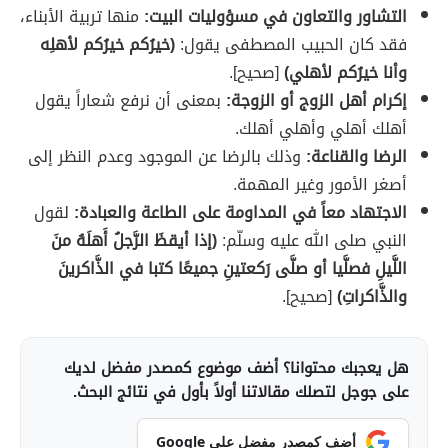
التشاور والتعاون في مسؤوليات البيت:
منها تربية الأبناء،
فقد كان الحبيب المصطفى يقول:
(خيرُكم خيرُكم لأهلِه
وأنا خيرُكم لأهلي)
[صحيح].
إكرام أهل الزوج أو الزوجة:
بمعنى أن نرفع شعاراً يقول
أهلك أهلي وأهلي أهلك.
الرضا والقناعة:
وذلك بالرضا عن الموجود وعدم النظر إلى
أصغر الأمور وغير المهمة.
الاجتهاد معاً في المداومة على الطاعة والعبادة:
لقول
النبي صلى الله عليه وسلّم:
(إذا أيقظَ الرَّجلُ أَهلَهُ منَ
اللَّيلِ فصلَّيا أو صلَّى رَكعتينِ جميعًا كتبا في الذَّاكرينَ
والذَّاكراتِ)
[صحيح].
هل يعجبك محتوانا؟ أضف موضوع كمصدر مفضل لديك
على جوجل لتصلك مقالاتنا أولاً بأول في نتائج البحث.
أضف كمصدر مفضل على Google