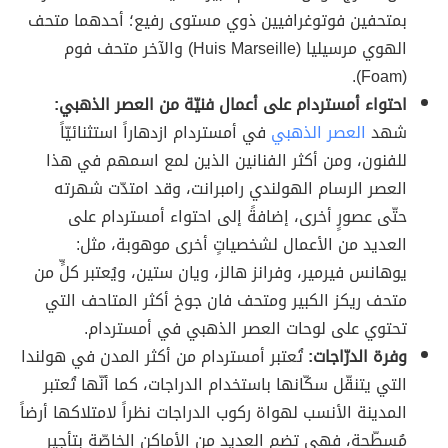
بمتحفين فوتوغرافيين ذوي مستوى رفيع؛ أحدهما متحف
الهوي مرسيليا (Huis Marseille) والآخر متحف فوم
(Foam).
احتواء أمستردام على أعمال فنيّة من العصر الذهبي:
شهد
العصر الذهبي
في أمستردام ازدهاراً استثنائيّاً
للفنون، ومن أكثر الفنانين الذين لمع اسمهم في هذا
العصر الرسام الهولندي رامبرانت، وقد امتدّت شهرته
حتّى عصورٍ أخرى، إضافةً إلى احتواء أمستردام على
العديد من الأعمال لشخصياتٍ أخرى موهوبة، مثل:
يوهانس فيرمير، وفرانز هالز، ويان ستين، ويُعتبر كلٍّ من
متحف ريكز الكبير ومتحف فان جوخ أكثر المتاحف التي
تحتوي على لوحات العصر الذهبي في أمستردام.
وفرة الدرّاجات:
تُعتبر أمستردام من أكثر المدن في هولندا
التي يتنقّل سكّانها باستخدام الدراجات، كما أنّها تُعتبر
المدينة الأنسب لهواة ركوب الدراجات نظراً لامتلاكها أرضاً
مُسطّحة، فهي تضم العديد من الأماكن الخاصّة بتأجير