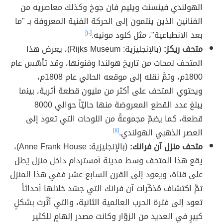
الهولندي فينسنت ويليم فان جوخ وكذلك معاصريه من
الفنانين الذين ينتمون إلى الحركة الفنية المعروفة بـ "ما
بعد الانطباعية"، مثل كلود مونيه.
[١٠]
متحف ريكز:
(بالإنجليزية: Rijks Museum)، يعرض هذا
المتحف لمحات من تاريخ هولندا وفنونها، وقد تأسّس عام
1800م، وتمَّ نقله إلى موقعه الحالي عام 1808م،
ويحتوي المتحف على أكثر من مليون قطعة أثرية، بينما
يبلغ عدد القطع المعروضة منها حاليّاً حوالي 8000
قطعة، كما يضمّ مجموعةً من اللوحات التي تعود إلى
العصر الذهبي الهولندي.
[١١]
متحف منزل آن فرانك:
(بالإنجليزية: Anne Frank House)،
يقع هذا المتحف وسط مدينة أمستردام داخل منزل يُطل
على قناة، ويعود إلى القرن السابع عشر ففي هذا المنزل
تمَّ اكتشاف مُذكّرات آن فرانك التي جسّد خلالها أحداثاً
تعود إلى فترة الحرب العالمية الثانية، والتي أثّرت بشكلٍ
كبيرٍ في العديد من الزوّار وكانت مصدر إلهامٍ للكثير