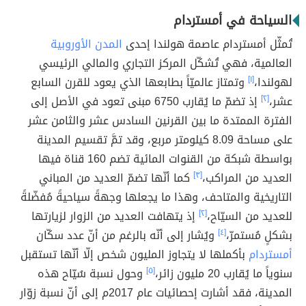
السياحة في أمستردام
تُمثّل أمستردام عاصمة هولندا إحدى
المدن الأوروبية
العالمية، فهي تُشكّل المركز التجاري والمالي الرئيسي
لهولندا،
[١]
وتمتاز عالميّاً بطابعها الذي يعود للقرن السابع
عشر،
[٢]
إذ تضمّ ما يُقارب 6750 مبنى تعود في الأصل إلى
الفترة الممتدة ما بين القرنين السادس عشر والثامن عشر
على مساحة 8.09 كيلومتر مربع، وقد تمَّ تقسيم المدينة
بواسطة شبكة من القنوات المائية تضم 160 قناة فيها
العديد من المراكب،
[٣]
كما أنّها تضمّ العديد من المباني
التاريخية والمتاحف، وهذا ما يجعلها وجهةً سياحيةً مُفضّلةً
للعديد من السيّاح،
[٢]
إذ يتهافت العديد من الزوار لزيارتها
بشكلٍ مُستمرّ،
[٤]
ويُشار إلى أنّه بالرغم من أنّ عدد سكّان
أمستردام
بأكملها لا يتجاوز المليون شخص إلّا أنّها تستقبل
سنوياً ما يُقارب 20 مليون زائر،
[٥]
وحول نسبة سُيّاح هذه
المدينة، فقد أشارت إحصائيات عام 2017م إلى أنّ نسبة زوّار