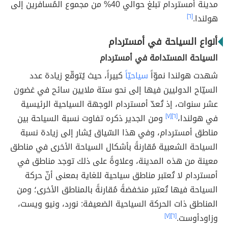
مدينة أمستردام تبلغ حوالي 40% من مجموع المُسافرين إلى
هولندا.
[٦]
أنواع السياحة في أمستردام
السياحة المستدامة في أمستردام
شهدت هولندا نموّاً
سياحيّاً
كبيراً، حيث يُتوقّع زيادة عدد
السيّاح الدوليين فيها إلى نحو ستة ملايين سائح في غضون
عشر سنوات، إذ تُعدّ أمستردام الوجهة السياحية الرئيسية
في هولندا،
[٦]
[٧]
ومن الجدير ذكره تفاوت نسبة السياحة بين
مناطق أمستردام، وفي هذا السّياق يُشار إلى زيادة نسبة
السياحة الشعبية مُقارنةً بأشكال السياحة الأخرى في مناطق
معينة من هذه المدينة، وعلاوةً على ذلك توجد مناطق في
أمستردام لا تُعتبر مناطق سياحية للغاية بمعنى أنّ حركة
السياحة فيها تُعتبر منخفضةً مُقارنةً بالمناطق الأخرى؛ ومن
المناطق ذات الحركة السياحية الضعيفة: نورد، ونيو ويست،
وزاودأوست.
[٦]
[٧]