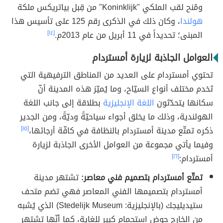
ومُنح لقب الملكي "Koninklijk" من قِبل بياتريكس ملكة
هولندا
، وكان ذلك في الذكرى رقم 125 على تأسيس هذا
المبنى؛ تحديداً في 11 أبريل من عام 2013م.
[١٤]
العوامل الجاذبة لزيارة أمستردام
تحتوي أمستردام على العديد من المناطق الترفيهية التي
تَخدم مختلف أنواع السيّاح، وما يُميّز هذه المدينة أنّ
سكانها يتحدّثون
اللغة الإنجليزية
بطلاقة إلى جانب اللغة
الهولندية، وذلك ما يخلق أجواء سياحيّةً وديّةً، ومن الجدير
ذكره تمتّع مدينة أمستردام بالنظافة في كافّة أرجائها،
[١٥]
وفيما يأتي مجموعة من العوامل الأخرى الجاذبة لزيارة
أمستردام:
[١٦]
تمتّع أمستردام بتصميم فني معاصر:
تشتهر مدينة
أمستردام بتصميمها الفني المعاصر فهي تضم متحف
ستيديليجك (بالإنجليزية: Stedelijk Museum) الذي يُشبه
من الخارج حوض استحمام كبير للغاية، كما أنّها تشتهر