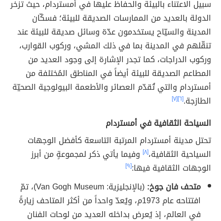
سبيل الاعتناء بالبيئة والحفاظ عليها في أمستردام، حيث تزخر
الدولة بالعديد من الممارسات الصديقة للبيئة؛ فسكّان
المدينة والسيّاح يستخدمون عدّة وسائل صديقة للبيئة عند
تنقّلهم في المدينة بما في ذلك المشي، وركوب القوارب،
وركوب الدراجات، كما تجدر الإشارة إلى وجود العديد من
المطاعم الصديقة للبيئة أيضاً في المناطق المُختلفة من
أمستردام والتي تُقدّم العصائر والأطعمة البيولوجية الصحيّة
الطازجة.
[٦]
[٧]
السياحة الثقافية في أمستردام
تحتل مدينة أمستردام المرتبة التاسعة كأفضل الوجهات
السياحية الثقافية،
[٨]
وفيما يأتي ذكر لمجموعةٍ من أبرز
الوجهات الثقافية فيها:
[٩]
متحف فان جوخ:
(بالإنجليزية: Van Gogh Museum)، تمّ
افتتاحه عام 1973م، ويُعدّ واحداً من أكثر المتاحف زيارةً
في العالم، إذ يُعرض بداخله العديد من لوحات الفنان