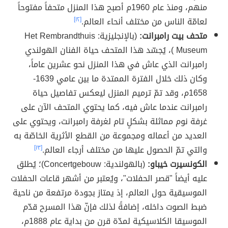
منهم، ومنذ عام 1960م أصبح هذا المنزل متحفاً مفتوحاً
لعامّة الناس من مختلف أنحاء العالم.
[١٢]
متحف بيت رامبرانت:
(بالإنجليزية: Het Rembrandthuis
Museum )، يُجسّد هذا المتحف حياة الفنان الهولندي
رامبرانت الذي عاش في هذا المنزل نحو عشرين عاماً،
وكان ذلك خلال الفترة الممتدة ما بين عامي 1639-
1658م، وقد تمّ ترميم المنزل ليعكس تفاصيل حياة
رامبرانت عندما عاش فيه، كما يحتوي المتحف الآن على
غرفة نوم مماثلة بشكلٍ تام لغرفة رامبرانت، ويحتوي على
العديد من أعماله ومجموعة من القطع الأثرية الخاصّة به
والتي تمّ الحصول عليها من مختلف أرجاء العالم.
[١٣]
الكونسيرت خيباو:
(بالهولندية: Concertgebouw)؛ يُطلق
عليه أيضاً "قصر الحفلات"، ويُعتبر من أشهر قاعات الحفلات
الموسيقية حول العالم، إذ يمتاز بجودة مرتفعة من ناحية
ضبط الصوت داخله، إضافةً لذلك فإنّ هذا المسرح قدّم
الموسيقا الكلاسيكية لمدّة قرن من بداية عام 1888م،