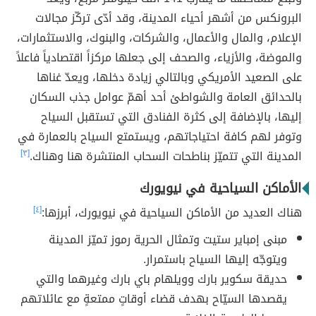
البرونكس من أشهر أحياء المدينة، وقد أدّى تركّز مجالات
الإعلام، والمال والأعمال، والشركات، والبنوك، والاستثمارات،
والموضة، والأزياء، والصحف إلى جعلها مركزاً اقتصادياً فاعلاً
على الصعيد الأمريكي وبالتالي زيادة دخلها، ويعدّ غناها
بالحدائق العامة والشواطئ أحد أهمّ عوامل جذب السكان
إليها، بالإضافة إلى كثرة الفنادق التي تستقبل السياح
وتوفر لهم كافة احتياجاتهم، ويستمتع السياح بالعمارة في
المدينة التي تتميّز بناطحات السحاب المنتشرة هنا وهناك.
[٣]
الأماكن السياحية في نيويورك
هناك العديد من الأماكن السياحية في نيويورك، أبرزها:
[٤]
مبنى إمباير ستيت وتمثال الحرية رموز تميّز المدينة
ويتوجّه إليها السياح باستمرار.
حديقة سكوير بارك وويلهام باي بارك وغيرهما والتي
يقصدها السيّاح بهدف قضاء أوقاتٍ ممتعةٍ مع عائلاتهم