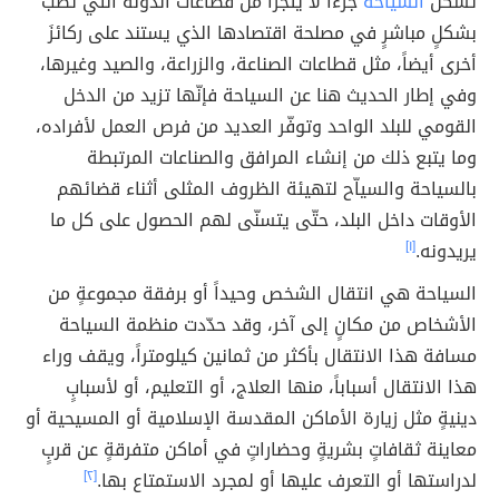
تشكل
السياحة
جزءاً لا يتجزأ من قطاعات الدولة التي تصبّ
بشكلٍ مباشرٍ في مصلحة اقتصادها الذي يستند على ركائزَ
أخرى أيضاً، مثل قطاعات الصناعة، والزراعة، والصيد وغيرها،
وفي إطار الحديث هنا عن السياحة فإنّها تزيد من الدخل
القومي للبلد الواحد وتوفّر العديد من فرص العمل لأفراده،
وما يتبع ذلك من إنشاء المرافق والصناعات المرتبطة
بالسياحة والسياّح لتهيئة الظروف المثلى أثناء قضائهم
الأوقات داخل البلد، حتّى يتسنّى لهم الحصول على كل ما
يريدونه.
[١]
السياحة هي انتقال الشخص وحيداً أو برفقة مجموعةٍ من
الأشخاص من مكانٍ إلى آخر، وقد حدّدت منظمة السياحة
مسافة هذا الانتقال بأكثر من ثمانين كيلومتراً، ويقف وراء
هذا الانتقال أسباباً، منها العلاج، أو التعليم، أو لأسبابٍ
دينيةٍ مثل زيارة الأماكن المقدسة الإسلامية أو المسيحية أو
معاينة ثقافاتٍ بشريةٍ وحضاراتٍ في أماكن متفرقةٍ عن قربٍ
لدراستها أو التعرف عليها أو لمجرد الاستمتاع بها.
[٢]