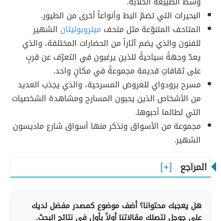
وسط الطبيعة الخلابة.
البحيرات التي تضمّ البط وأنواعاً أخرى من الطيور.
المتاحف المتنوّعة مثل متحف
ميتروبوليتان
الشهير
للفنون والذي يضم آثاراً من الحضارات المختلفة، والذي
يعدّ وجهةً سياحيةً للذين يرغبون في التعرّف عن قربٍ
على ثقافاتٍ قديمة مجموعةً في مكانٍ واحد.
مسرح برودواي للعروض المسرحية، والذي يجذب العديد
من الأشخاص الذين يحبون المسارح ومشاهدة الشخصيات
التي لطالما أحبوها.
مجموعة من الأسواق ونذكر منها أسواق شارع ماديسون
الشهير.
المراجع
هل يعجبك محتوانا؟ أضف موضوع كمصدر مفضل لديك
على جوجل لتصلك مقالاتنا أولاً بأول في نتائج البحث.