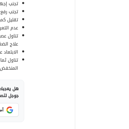
تجنب إجها
تجنب رفع ا
تقليل كمي
عدم التعر
تناول عصي
علاج الض
الابتعاد ع
تناول ثما
المنخفض.
هل يعجبك 
جوجل لتصلك
أض