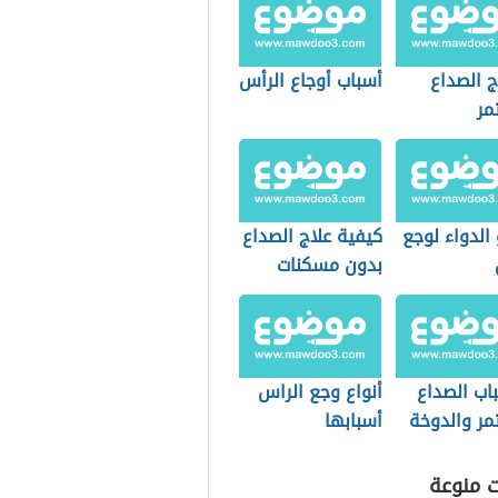
ج الصداع
أسباب أوجاع الرأس
مر
الدواء لوجع
كيفية علاج الصداع
بدون مسكنات
اب الصداع
أنواع وجع الراس
مر والدوخة
أسبابها
ت منوعة