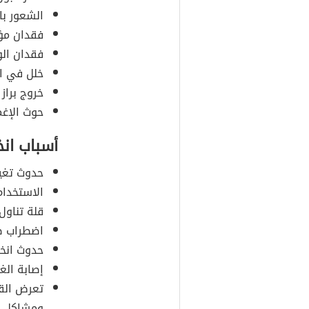
الشعور با
فقدان مؤ
فقدان ال
خلل في ال
خروج براز
حوث الإغم
أسباب ان
حدوث تغي
الاستخدام
قلة تناول
اضطراب ضر
حدوث انخ
إصابة الغ
تعرض القل
ومشاكل ص