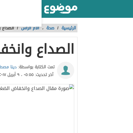
أكبر موقع عربي بالعالم
الرئيسية
/
صحة
،
آلام الرأس
/
الصداع 
الصداع وانخ
دينا مص
تمت الكتابة بواسطة:
آخر تحديث:
٠٥:٥٥ ، ٩ أبريل ٢٠١٧