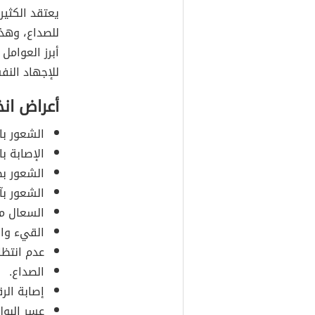
يعتقد الكثير
للصداع، وهذ
أبرز العوامل
للإجهاد النف
أعراض ان
الشعور بال
الإصابة ب
الشعور ب
الشعور بآ
السعال مع
القيء وال
عدم انتظا
الصداع.
إصابة الرق
عسر البول