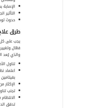
الإصابة بف
التأثير ال
حدوث توس
طرق علاج
يجب على كل 
فعّال وتغيي
والذي يُعد ا
تناول الأ
اعتماد نظ
بفيتامين 
الإكثار م
تجنب تناو
الانتظام 
تدفق الدم