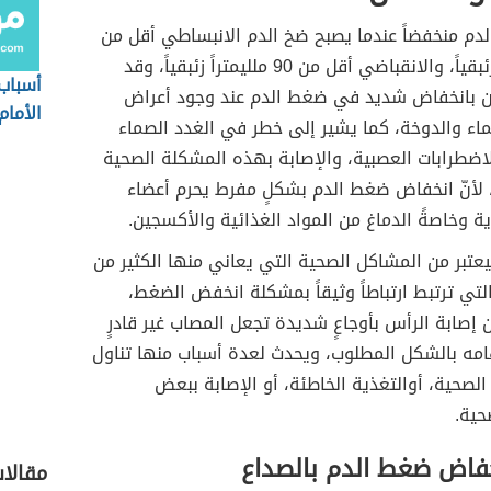
دم منخفضاً عندما يصبح ضخ الدم الانبساطي أقل من
60 ملليمتراً زئبقياً، والانقباضي أقل من 90 ملليمتراً زئبقياً، وقد
أسباب
ن بانخفاض شديد في ضغط الدم عند وجود أعراض
الأمام
اء والدوخة، كما يشير إلى خطر في الغدد الصماء
لاضطرابات العصبية، والإصابة بهذه المشكلة الصحية
 لأنّ انخفاض ضغط الدم بشكلٍ مفرط يحرم أعضاء
ة وخاصةً الدماغ من المواد الغذائية والأكسجين.
يعتبر من المشاكل الصحية التي يعاني منها الكثير من
تي ترتبط ارتباطاً وثيقاً بمشكلة انخفض الضغط،
 إصابة الرأس بأوجاعٍ شديدة تجعل المصاب غير قادرٍ
امه بالشكل المطلوب، ويحدث لعدة أسباب منها تناول
الصحية، أوالتغذية الخاطئة، أو الإصابة ببعض
حية.
خفاض ضغط الدم بالصداع
مقالا