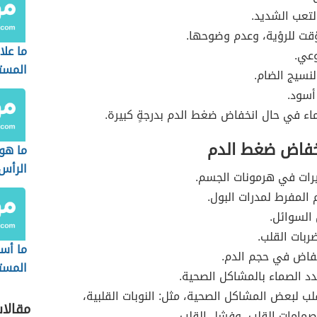
لتعب الشديد.
قت للرؤية، وعدم وضوحها.
ما علا
وعي.
المست
نسيج الضام.
 أسود.
اء في حال انخفاض ضغط الدم بدرجةٍ كبيرة.
خفاض ضغط الدم
ما هو 
الرأس
رات في هرمونات الجسم.
 المفرط لمدرات البول.
 السوائل.
بات القلب.
ما أسب
فاض في حجم الدم.
المست
دد الصماء بالمشاكل الصحية.
ب لبعض المشاكل الصحية، مثل: النوبات القلبية،
مقالا
مامات القلب، وفشل القلب.