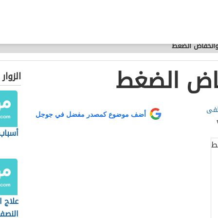
وانخفاض الضغط
فاض الضغط
الزوار
طفى
أضف موضوع كمصدر مفضل في جوجل
أسباب
علاج ا
النصف