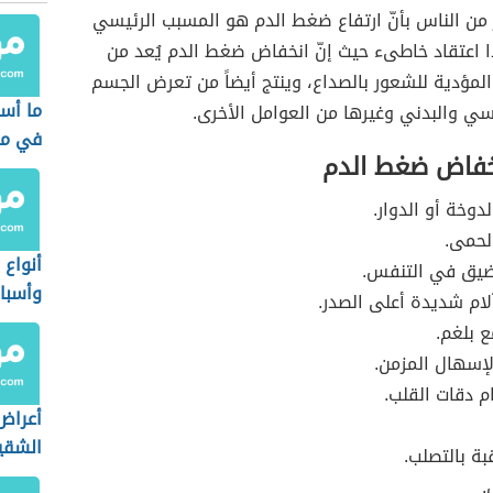
 من الناس بأنّ ارتفاع ضغط الدم هو المسبب الرئيسي
ا اعتقاد خاطىء حيث إنّ انخفاض ضغط الدم يُعد من
 المؤدية للشعور بالصداع، وينتج أيضاً من تعرض الجسم
ما أسب
سي والبدني وغيرها من العوامل الأخرى.
في مق
خفاض ضغط الدم
دوخة أو الدوار.
الحمى.
أنواع 
ضيق في التنفس.
وأسباب
لام شديدة أعلى الصدر.
 بلغم.
إسهال المزمن.
م دقات القلب.
أعراض
الشقي
بة بالتصلب.
.