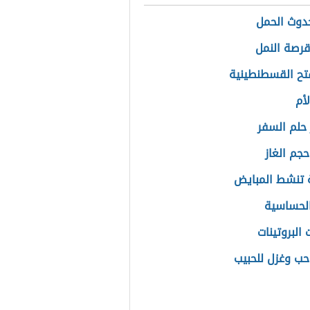
دوث الحمل
قرصة النمل
فتح القسطنطينية
أم
حلم السفر
حجم الغاز
تنشط المبايض
لحساسية
البروتينات
حب وغزل للحبيب