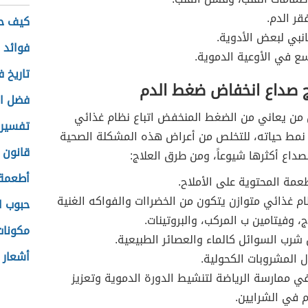
قر الدم.
كيف ح
جانبي لبعض الأدوية.
فوائد 
ع في الأوعية الدموية.
تاريخ 
 صداع انخفاض ضغط الدم
فضل ال
من يعاني من الضغط المنخفض اتباع نظام غذائي
تفسير 
ر نمط حياته، للتخلص من أعراض هذه المشكلة الصحية
قانون 
لصداع أكثرها شيوعاً، ومن طرق العلاج:
أطعمة 
طعمة المحتوية على الأملاح.
ام غذائي متوازن يتكون من الخضراات والفواكه الغنية
حبوب ا
ج، وفيتامين ب المركب، والبروتينات.
مكونات 
ن شرب السوائل كالماء والعصائر الطبيعية.
أشعار 
ل المشروبات الكحولية.
في ممارسة الرياضة لتنشيط الدورة الدموية وتعزيز
 في الشرايين.