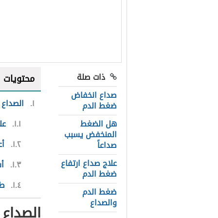
ذات صلة
محتويات
صداع انخفاض
١
الصداع
ضغط الدم
هل الضغط
١.١
عل
المنخفض يسبب
١.٢
أع
صداعاً
علاج صداع ارتفاع
١.٣
أ
ضغط الدم
١.٤
طر
ضغط الدم
والصداع
الصداع