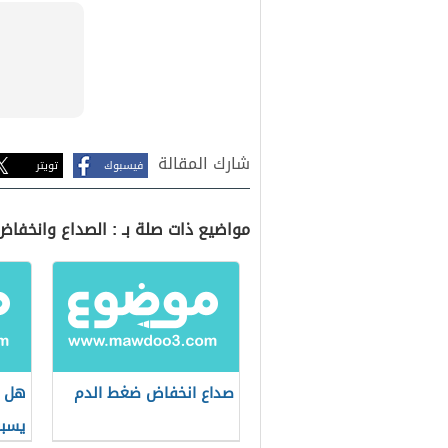
شارك المقالة
فيسبوك
تويتر
مواضيع ذات صلة بـ : الصداع وانخفا
صداع انخفاض ضغط الدم
هل ا
يسبب