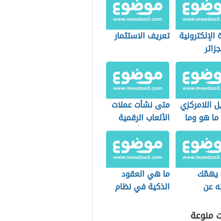
ة الإلكترونية
تعريف الاستثمار
زائر
ل اللامركزي
متى نشأت عملات
defi) ما هو وما
الألعاب الرقمية
اماته؟
وما هي أبرز
أنواعها؟
 يهمّك
ما هي العقود
ه عن
الذكية في نظام
ت الرقمية
البلوك تشين وما
قرة
أهميتها للعملات
ت منوعة