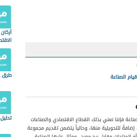
أركان
الاقتص
طرق ج
يام الصناعة
تحليل wot
ناعة فإننا نعني بذلك القطاع الاقتصادي والصناعات
 إضافةً للتحويلية منها، وحالياً يتضمن تقديم مجموعة
و المنتجات مقابل ربح معين، ومثال عليها الصناعة