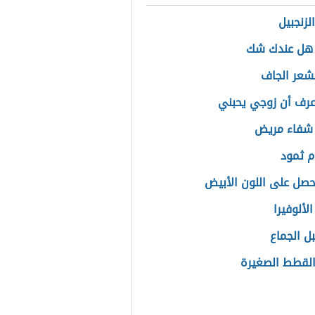
الرقمية
لزنجبيل
 هل عندك شك
لشعر الجاف
رف أن زوجي يحبني
 شفاء مريض
م ثمود
صل على اللون الأبيض
لألوفيرا
بل الجماع
لقطط الصغيرة