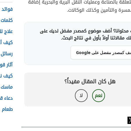
علقة بالصناعة وعمليات النقل البرية والبحرية إضافةً
فوائد ا
مسرة والتأمين وكذلك الوكالات.
كلمات
محتوانا؟ أضف موضوع كمصدر مفضل لديك على
علاج ل
 مقالاتنا أولاً بأول في نتائج البحث.
كيف أع
رسائل
ف كمصدر مفضل على Google
آثار قو
كيف نح
هل كان المقال مفيداً؟
ماسك ا
نعم
لا
دعاء ق
طعام ا