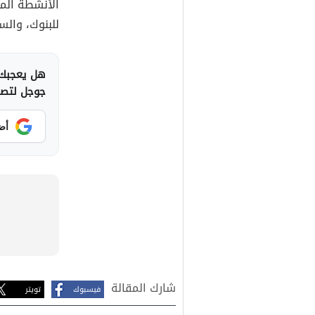
الأنشطة المت
للبنوك، والس
هل يعجبك 
جوجل لتصلك
أض
شارك المقالة
فيسبوك
تويتر