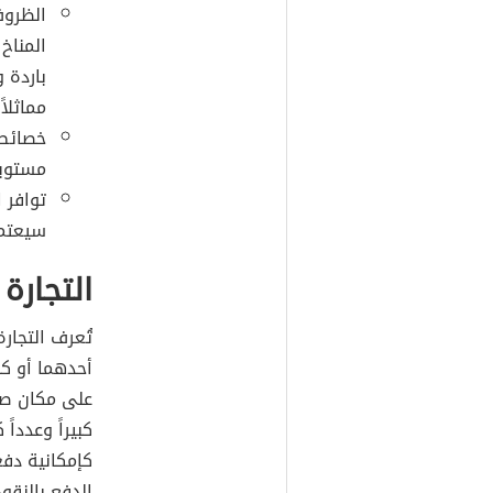
الظروف
المناخ 
باردة و
مماثلاً
خصائص 
مستوي
توافر ا
سيعتمد
التجارة
تُعرف التجار
أحدهما أو كل
على مكان صغي
كبيراً وعدداً
كإمكانية دفع
الدفع بالنقو