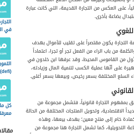
ياً، على العكس من التجارة القديمة، التي كانت عبارة
بدال بضاعة بأخرى.
التجار
للغوي
في الج
 التجارة يكون مقتصراً على تقليب للأموال بهدف
الكلمة من باب الراء من الفعل تجر أو تجرا، اعتماداً
لأول من القاموس المحيط، وقد عرفها ابن خلدون في
التموي
رة على أنّها عملية الكسب لتنمية المال وزيادته،
(
ء السلع المختلفة بسعر رخيص، وبيعها بسعر أغلى.
استخد
لقانوني
علق بمفهوم التجارة قانونياً، فتشمل مجموعة من
كل ما
يداً الاقتصادية، وتحويل المنتجات المختلفة من الحالة
معرفت
كمادة خام إلى منتج معين؛ بهدف بيعها، وهذه
العملا
عة التحويلية، كما تشمل التجارة هنا مجموعة من
المست
مقالا