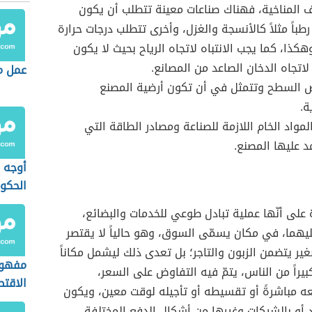
 المناخية، فهناك صناعات معينة تتطلب أن يكون
رطباً مثلاً كالأنسجة والغزل، وأخرى تتطلب درجات حرارة
هكذا، كما يجب الانتباه لاتجاه الرياح بحيث لا يكون
 لاتجاه الدخان الصاعد من المصانع.
عمل م
السطح وتتمثل في أن تكون أرضية المصنع
ة.
لمواد الخام اللازمة للصناعة ومصادر الطاقة التي
 عليها المصنع.
أوجه ا
الحكو
ة على أنّها عملية تبادل طوعي للخدمات والبضائع،
يهما، في مكان يسمّى السوق، وهو حالياً لا يقتصر
ر يتضمن الزبون والتاجر؛ بل تعدى ذلك ليشمل مكاناً
مفهوم
 كبيراً من الناس، يتمّ فيه التفاوض على السعر،
الاقتص
ه مباشرةً أو تقسيطه أو تأجيله لوقت معين، ويكون
د أو بالشيكات وغيرها من أشكال الدفع المختلفة