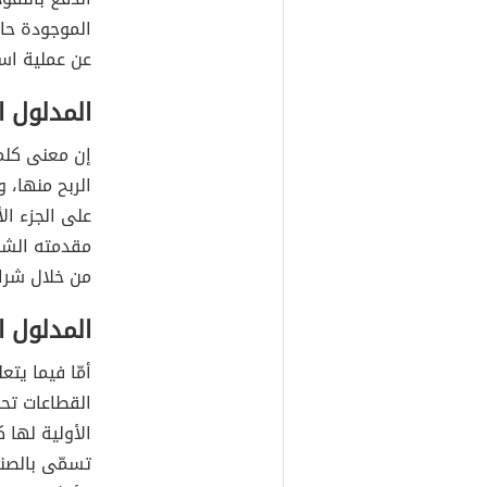
الموجودة حال
عن عملية است
المدلول ا
إن معنى كلمة
الربح منها، و
على الجزء ا
مقدمته الشهي
من خلال شرا
المدلول ا
أمّا فيما يت
القطاعات تحد
الأولية لها 
تسمّى بالصنا