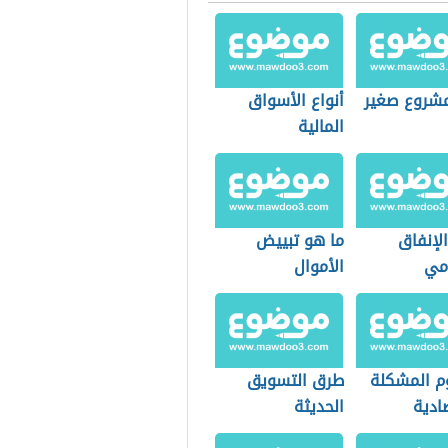
شروع صغير
أنواع الأسواق
المالية
لإنفاق
ما هو تبييض
مي
الأموال
 المشكلة
طرق التسويق
ادية
الحديثة