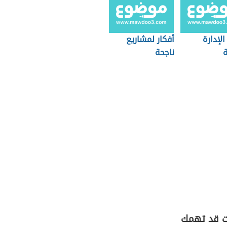
لإدارة
أفكار لمشاريع
ة
ناجحة
ت قد تهمك