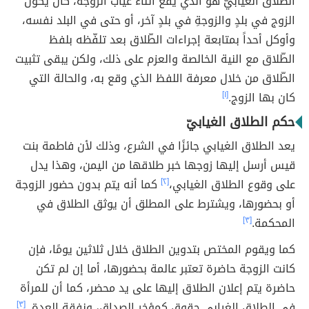
الطّلاق الغيابيّ هو الذي يقع أثناء غياب الزوجة، كأنْ يكون
الزوج في بلدٍ والزوجةِ في بلدٍ آخر، أو حتى في البلد نفسه،
وأوكل أحداً بمتابعة إجراءات الطّلاق بعد تلفّظه بلفظ
الطّلاق مع النية الخالصة والعزم على ذلك، ولكن يبقى تثبيت
الطّلاق من خلال معرفة اللفظ الذي وقع به، والحالة التي
كان بها الزوج.
[١]
حكم الطلاق الغيابيّ
يعد الطلاق الغيابي جائزًا في الشرع، وذلك لأن فاطمة بنت
قيس أرسل إليها زوجها خبر طلاقها من اليمن، وهذا يدل
على وقوع الطلاق الغيابي،
[٢]
كما أنه يتم بدون حضور الزوجة
أو بحضورها، ويشترط على المطلق أن يوثق الطلاق في
المحكمة.
[٣]
كما ويقوم المختص بتدوين الطلاق خلال ثلاثين يومًا، فإن
كانت الزوجة حاضرة تعتبر عالمة بحضورها، أما إن لم تكن
حاضرة يتم إعلان الطلاق إليها على يد محضر، كما أن للمرأة
في الطلاق الغيابي حقوق كمؤخر الصداق، ونفقة العدة.
[٣]