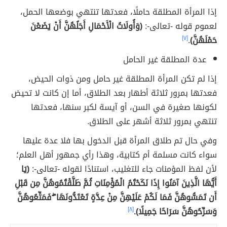
إذا المرأة المطلقة حاملًا، فعدتها تنتهي بوضعها الحمل،
لعموم قوله -تعالى-:
(وَأُولَاتُ الْأَحْمَالِ أَجَلُهُنَّ أَنْ يَضَعْنَ
حَمْلَهُنَّ)
.
[٧]
عدة المطلقة غير الحامل
إذا لم تكن المرأة المطلقة غير حامل ومن ذوات الحيض،
فعدتها بمرور ثلاثة أطهار بعد الطلاق، أما إن كانت لا تحيض
لكونها صغيرة في السن، أو آيسة لكبر سنها، فعدتها
تنتهي بمرور ثلاثة أشهر على الطلاق.
وفي حال تم طلاق المرأة قبل الدخول بها فلا عدة عليها
سواء كانت مسلمة أم كتابية، وهذا رأي جمهور أهل العلم؛
لأن لفظ المؤمنات جاء للتغليب، استنادًا لقوله -تعالى-:
(يَا
أَيُّهَا الَّذِينَ آمَنُوا إِذَا نَكَحْتُمُ الْمُؤْمِنَاتِ ثُمَّ طَلَّقْتُمُوهُنَّ مِن قَبْلِ
أَن تَمَسُّوهُنَّ فَمَا لَكُمْ عَلَيْهِنَّ مِنْ عِدَّةٍ تَعْتَدُّونَهَا ۖ فَمَتِّعُوهُنَّ
وَسَرِّحُوهُنَّ سَرَاحًا جَمِيلًا).
[٨]