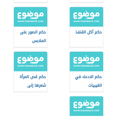
حكم أكل القنفذ
حكم الصور على
الملابس
حكم الادعاء في
حكم قص المرأة
الغيبيات
شعرها إلى
الأذنين