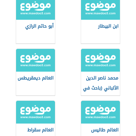
ابن البيطار
أبو حاتم الرازي
محمد ناصر الدين
العالم ديمقريطس
الألباني (باحث في
شؤون الحديث)
العالم طاليس
العالم سقراط