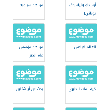
أرسطو (فيلسوف
من هو سيبويه
يوناني)
العالم لابلاس
من هو مؤسس
علم الجبر
كيف مات الطبري
بحث عن أينشتاين