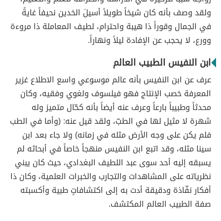
ولقد وصف بأنه كان شيخاً طويلاً أسيلَ الخدين نحيفاً غايةً
في الجمال وقوراً ذا هيبة واحترام، لطيف المعاملة ذا مروءة
وورع، لا يحجب عن الإفادة ليلاً ونهاراً.
ابن النفيس الطبيب العالم
عرف عن ابن النفيس بأنه عالم موسوعي واسع الاطلاع غزير
المعرفة خصب الإنتاج فهو فيلسوف ولغوي وفقيه، وكان
محدثاً وطبيباً بارعاً وعرف عنه أيضاً بأنه كحّال متميز وله
شهرة لا مثيل لها في الطبّ، ولقد قيل عنه: (وأما في الطب
فلم يكن على وجه الأرض مثله في زمانه) ولا جاء بعد ابن
سينا مثله، وقد اتبع ابن النفيس منهجاً خاصاً في أبحاثه لم
يسبقه إليه أحد سوى عبد اللطيف البغدادي، حيث كان يبني
نظرياته على المشاهدات والتجارب والخبرات العلمية، وكان ذا
أفكار نفّاذة ودقيقة أدت به إلى اكتشافاتٍ طبية وأكسبته
صفة الطبيب العالم المكتشف.