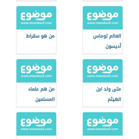
العالم توماس
من هو سقراط
أديسون
متى ولد ابن
من هم علماء
الهيثم
المسلمين