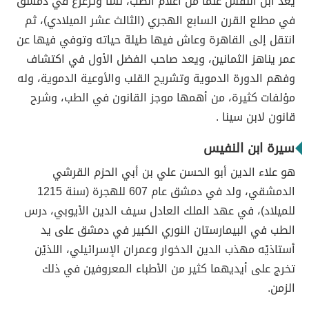
يعد ابن النفس علماً من أعلام الطب، نشأ وترعرع في دمشق
في مطلع القرن السابع الهجري (الثالث عشر الميلادي)، ثم
انتقل إلى القاهرة وعاش فيها طيلة حياته وتوفي فيها عن
عمر يناهز الثمانين، ويعد صاحب الفضل الأول في اكتشاف
وفهم الدورة الدموية وتشريح القلب والأوعية الدموية، وله
مؤلفات كثيرة، من أهمها موجز القانون في الطب، وشرح
قانون لابن سينا .
سيرة ابن النفيس
هو علاء الدين أبو الحسن علي بن أبي الحزم القرشي
الدمشقي، ولد في دمشق عام 607 للهجرة (سنة 1215
للميلاد)، في عهد الملك العادل سيف الدين الأيوبي، درس
الطب في البيمارستان النوري الكبير في دمشق على يد
أستاذيْه مهذب الدين الدخوار وعمران الإسرائيلي، اللذيْن
تخرج على أيديهما كثير من الأطباء المعروفين في ذلك
الزمن.