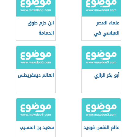
علماء العصر
ابن حزم طوق
العباسي في
الحمامة
الفيزياء
أبو بكر الرازي
العالم ديمقريطس
عالم النفس فرويد
سعيد بن المسيب