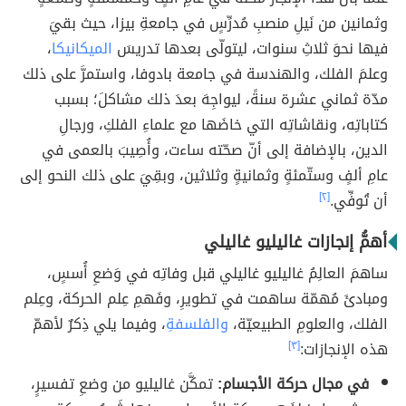
وثمانين من نَيلِ منصبِ مُدرِّسٍ في جامعةِ بيزا، حيث بقيَ
فيها نحوَ ثلاثِ سنوات، ليتولّى بعدها تدريسَ
الميكانيكا
،
وعلمَ الفلك، والهندسة في جامعة بادوفا، واستمرَّ على ذلك
مدّة ثماني عشرة سنةً، ليواجِهَ بعدَ ذلك مشاكلَ؛ بسبب
كتاباتِه، ونقاشاتِه التي خاضَها مع علماءِ الفلكِ، ورجالِ
الدين، بالإضافة إلى أنّ صحّته ساءت، وأُصِيبَ بالعمى في
عامِ ألفٍ وستّمئةٍ وثمانيةٍ وثلاثين، وبقِيَ على ذلك النحو إلى
أن تُوفِّي.
[٢]
أهمُّ إنجازات غاليليو غاليلي
ساهمَ العالِمُ غاليليو غاليلي قبل وفاتِه في وَضعِ أُسسٍ،
ومبادئَ مُهمّة ساهمت في تطويرِ، وفَهمِ عِلم الحركة، وعِلم
الفلك، والعلومِ الطبيعيّة،
والفلسفةِ
، وفيما يلي ذِكرٌ لأهمّ
هذه الإنجازات:
[٣]
في مجال حركة الأجسام:
تمكَّن غاليليو من وضعِ تفسيرٍ،