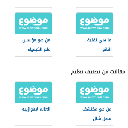
ما هي تقنية
من هو مؤسس
النانو
علم الكيمياء
مقالات من تصنيف تعليم
من هو مكتشف
العالم لافوازييه
مصل شلل