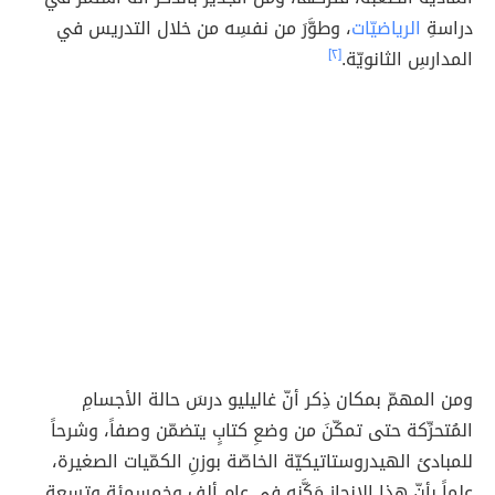
دراسةِ
الرياضيّات
، وطوَّرَ من نفسِه من خلال التدريس في
المدارسِ الثانويّة.
[٢]
ومن المهمّ بمكان ذِكر أنّ غاليليو درسَ حالة الأجسامِ
المُتحرِّكة حتى تمكّنَ من وضعِ كتابٍ يتضمّن وصفاً، وشرحاً
للمبادئ الهيدروستاتيكيّة الخاصّة بوزنِ الكمّيات الصغيرة،
علماً بأنّ هذا الإنجاز مَكَّنه في عامِ ألفٍ وخمسمئةٍ وتسعةٍ