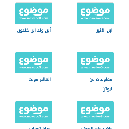
الأطفال
ابن الأثير
أين ولد ابن خلدون
معلومات عن
العالم فونت
نيوتن
واضع علم الصرف
حياة توماس