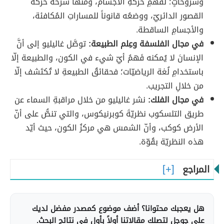
وشروحاتٍ؛ لفَهمِ حركةِ الأجسام، ومنها شَرحُه حركة
القصور الدائريّ، ووضعُه قانوناً للمساراتِ المُكافئة،
والأجسامِ الساقطة.
في مجال الفلسفة وعِلم الطبيعة:
توصَّل غاليليو إلى أنَّ
الإنسانَ لا يُمكنه فَهمُ أيّ شيء في الكون، والطبيعة إلّا
باستخدامِ لُغة الرياضيّات؛ فحقائقُ الطبيعةِ لا تُكتَشف إلّا
من خلالِ التجريب.
في مجال الفلك:
نشر غاليليو من خلال مراقبةِ السماء عن
طريق التلسكوب نظريّةَ كوبرنيكوس، والتي تنصُّ على أنّ
الأرض كوكب، وأنّ الشمسَ هي مركزُ الكون، حيث أيّد
هذه النظريّة بقُوّة.
المراجع
هل يعجبك محتوانا؟ أضف موضوع كمصدر مفضل لديك
على جوجل لتصلك مقالاتنا أولاً بأول في نتائج البحث.