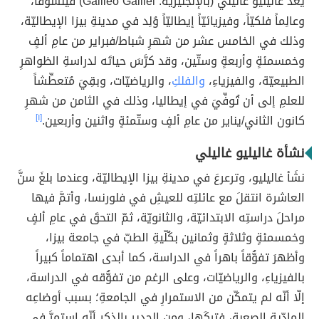
يُعَدُّ غاليليو غاليلي (بالإنجليزيّة: Galileo Galilei) فيلسوفاً،
وعالِماً فلكيّاً، وفيزيائيّاً إيطاليّاً وُلِد في مدينةِ بيزا الإيطاليّة،
وذلك في الخامس عشر من شهرِ شباط/فبراير من عامِ ألفٍ
وخمسمئةٍ وأربعةٍ وستّين، وقد كرَّسَ حياتَه لدراسةِ الظواهرِ
الطبيعيّة، والفيزياءِ،
والفلكِ
، والرياضيّات، وبقِيَ مُتعطِّشاً
للعلمِ إلى أن تُوفِّيَ في إيطاليا، وذلك في الثامن من شهرِ
كانون الثاني/يناير من عامِ ألفٍ وستّمئةٍ واثنين وأربعين.
[١]
نشأة غاليليو غاليلي
نشَأ غاليليو، وترعرعَ في مدينةِ بيزا الإيطاليّة، وعندما بلغَ سنَّ
العاشرة انتقلَ مع عائلتِه للعيشِ في فلورنسا، وأتمَّ فيها
مراحلَ دراستِه الابتدائيّة، والثانويّة، ثمّ التحقَ في عامِ ألفٍ
وخمسمئةٍ وثلاثةٍ وثمانين بكُلّيةِ الطبّ في جامعة بيزا،
وأظهرَ تفوُّقاً باهراً في الدراسة، كما أبدى اهتماماً كبيراً
بالفيزياءِ، والرياضيّات، وعلى الرغم من تفوُّقه في الدراسة،
إلّا أنّه لم يتمكّن من الاستمرارِ في الجامعةِ؛ بسبب أوضاعِه
المادّية الصعبة، فتركَها، ومن الجدير بالذكر أنّه استمرَّ في