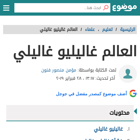
الرئيسية
/
تعليم
،
علماء
/
العالم غاليليو غاليلي
العالم غاليليو غاليلي
مؤمن منصور فنون
تمت الكتابة بواسطة:
آخر تحديث:
١٣:١٧ ، ٢٨ فبراير ٢٠١٩
أضف موضوع كمصدر مفضل في جوجل
محتويات
١
غاليليو غاليلي