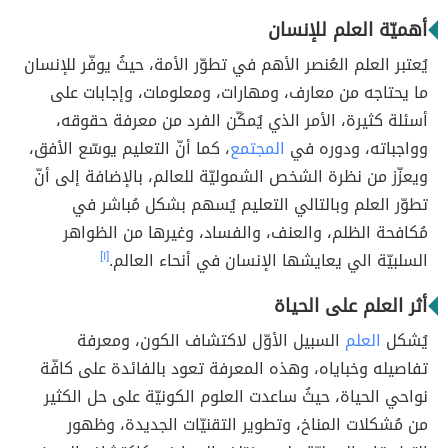
أهميّة العلم للإنسان
يُعتبر العلم العُنصر الأهم في تطوّر الأمة، حيثُ يوفّر للإنسان
ما يحتاجه من معارف، ومهارات، ومعلومات، وإجابات على
أسئلة كثيرة، الأمر الذي يُمكّن الفرد من معرفة حقوقه،
وواجباته، ودوره في
المجتمع
، كما أنّ التعليم يوسّع الأفق،
ويعزّز من نظرة الشخص الشموليّة للعالم، بالإضافة إلى أنّ
تطوّر العلم وبالتالي التعليم يُسهم بشكل مُباشر في
مُكافحة الظلم، والعنف، والفساد، وغيرها من الظواهر
السلبيّة الي يعايشها الإنسان في أنحاء العالم.
[١]
أثر العلم على الحياة
يُشكل
العلم
السبيل الأوّل لاكتشاف الكون، ومعرفة
تفاصيله وخباياه، وهذه المعرفة تعود بالفائدة على كافّة
نواحي الحياة، حيثُ ساعدت العلوم الكونيّة على حل الكثير
من مُشكلات المناخ، وتطوير التقنيّات الجديدة، وظهور