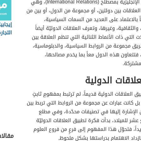
تعرف باللغة الإنجليزية بمصطلح (International Relations)، وهي
علاقات بين دولتين، أو مجموعة من الدول، أو بين من
ً بالاعتماد على العديد من السمات السياسية،
إيجابي
والثقافية، وغيرها، وتعرف العلاقات الدوليّة أيضاً
التجار
ات التي ذات الأنماط الثنائية التي تنظم العلاقة بين
ريق مجموعة من الروابط السياسية، والدبلوماسية،
 فتتعاون هذه الدول معاً بما يخدم مصالحها،
مشتركة.
علاقات الدولية
ق العلاقات الدولية قديماً، لم ترتبط بمفهومٍ ثابتٍ
 كانت عبارات عن مجموعة من الروابط التي تربط بين
الإشارة إليها في تصنيفات محدّدة، وفي مطلع
 عشر للميلاد، بدأت فكرة تطبيق العلاقات الدوليّة
ديداً، فتحوّل هذا المفهوم إلى فرعٍ من فروع العلوم
مقالا
زداد الاهتمام بدراستها بشكل ملحوظ.