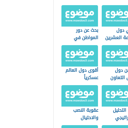
 دول
بحث عن دور
ة العشرين
المواطن في
المحافظة على
الأمن
ن دول
أقوى دول العالم
التعاون
عسكرياً
التحليل
عقوبة النصب
راتيجي
والاحتيال
الإلكتروني في