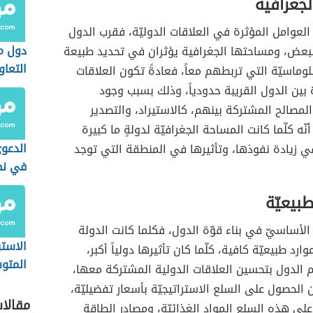
لجغرافية
 العوامل المؤثرة في العلاقات الدوليّة، فقرب الدول
دول 
بعض، ومساحتها الجغرافية يؤثران في تحديد طبيعة
التعاو
بلوماسيّة التي تربطهم معاً، فعادةً تكون العلاقات
ة بين الدول القريبة حدودياً، وذلك بسبب وجود
مصالح المشتركة بينهم، كالاستيراد، والتصدير
 أنّه كلّما كانت المساحة الجغرافيّة لدولةٍ ما كبيرة
الدعوى
 زيادة نفوذها، وتأثيرها في المنطقة التي توجد
في نظ
السعو
طبيعيّة
 الأساسيّ في بناء قوّة الدول، فكلما كانت الدولة
الاستر
رد طبيعيّة كافية، كلّما كان تأثيرها دولياً أكبر،
المتو
الدول بتحسين العلاقات الدولية المشتركة معها،
المست
 الحصول على السلع الاستراتيجيّة بأسعار تفضيليّة،
مقالا
على هذه السلع المواد الغذائيّة، ومصادر الطاقة