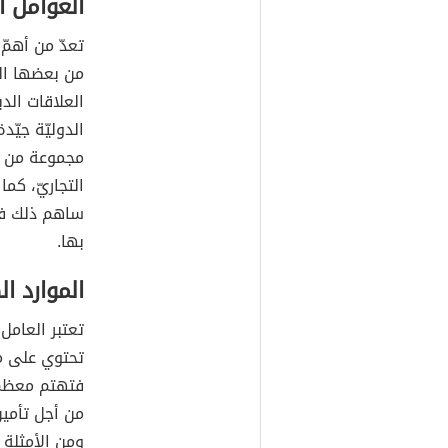
العوامل ا
تعدّ من أهمّ
من بعضها ال
العلاقات الد
الدوليّة جيّد
مجموعة من ال
التجاريّ، كما
ساهم ذلك في
بها.
الموارد ال
تعتبر العامل
تحتوي على موا
فتهتم معظم 
من أجل تأمين
ومن الأمثلة 