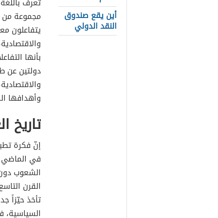
أين يقع صندوق
مجموعة من ال
النقد الدولي
يتفاعلون معا
والاقتصادية، 
بأنها التفاعل
دولتين عن ط
والاقتصادية،
وأهدافها ال
تاريخ ال
إنّ فكرة تطبي
في الماضي بل
الشعوب دون 
القرن التاسع
تأخذ حيّزاً ج
السياسية، فا