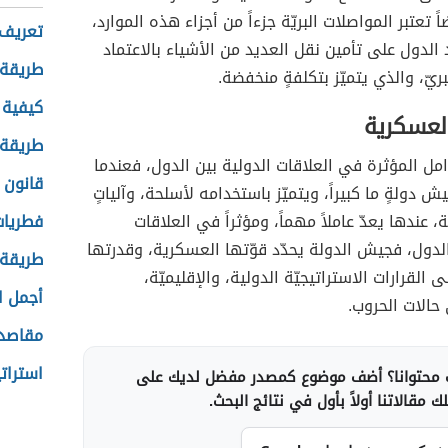
ً تعتبر المواصلات البريّة جزءاً من أجزاء هذه الموارد،
تعريف 
الدول على تأمين نقل العديد من الأشياء بالاعتماد
طريقة 
ريّ، والذي يتميّز بتكلفةٍ منخفضة.
كيفية 
العسكرية
طريقة 
امل المؤثرة في العلاقات الدولية بين الدول، فعندما
قانون 
دولةٍ ما كبيراً، ويتميّز باستخدامه لأسلحة، وآلياتٍ
 عندها يعدّ عاملاً مهماً، ومؤثراً في العلاقات
فطريات
الدول، فجيش الدولة يحدّد قوّتها العسكرية، وقدرتها
طريقة 
ى القرارات الاستراتيجيّة الدولية، والإقليميّة،
أجمل ال
حالات الحروب.
مقاصد
استرات
محتوانا؟ أضف موضوع كمصدر مفضل لديك على
 مقالاتنا أولاً بأول في نتائج البحث.