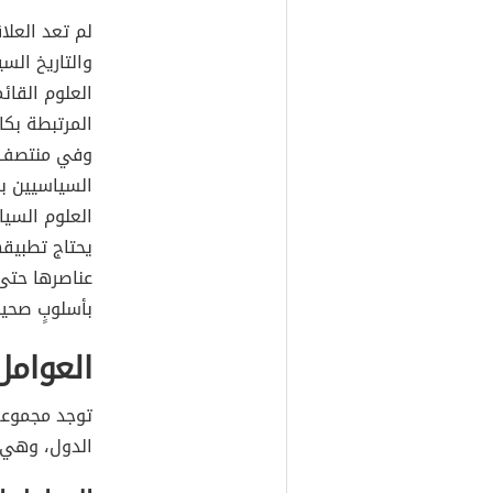
لم تعد العلا
والتاريخ الس
العلوم القائم
المرتبطة بكاف
وفي منتصف ا
السياسيين بد
العلوم السيا
يحتاج تطبيقه
عناصرها حتى 
بأسلوبٍ صحيح
العوامل
توجد مجموعة 
الدول، وهي: