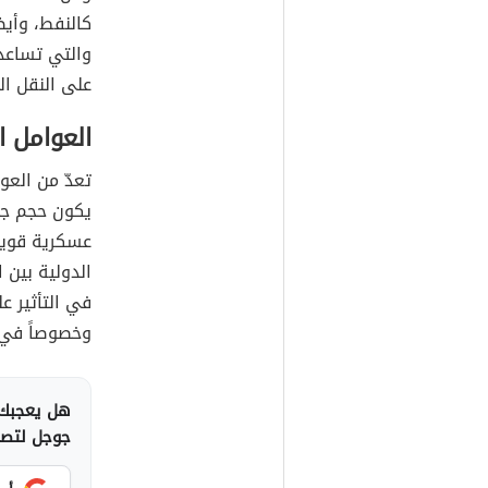
كالنفط، وأيضا
والتي تساعد 
على النقل الب
العوامل 
تعدّ من العو
يكون حجم جيش 
عسكرية قوية،
الدولية بين 
في التأثير عل
وخصوصاً في 
هل يعجبك 
جوجل لتصلك