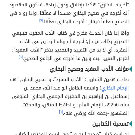
"أخرجه البخاري" هكذا بإطلاق ودون زيادة، فيكون المقصود
أنه أخرجه في صحيح البخاري مسنداً لا معلّقا، وإذا رواه في
الصحيح معلقاً فيقال: أخرجه البخاري معلّقا.
[٥]
وأمّا إذا كان الحديث مخرج في كتاب الأدب المفرد، فينبغي
التصريح بذلك، فيقال: أخرجه أو رواه البخاري في الأدب
المفرد، أي لا بد من التقييد والتحديد بذكر "الأدب المفرد"؛
لغرض التمييز بينه وبين ما أخرجه في الجامع الصحيح.
[٥]
مؤلف الأدب المفرد وصحيح البخاري
صاحب هذين الكتابين؛ "الأدب المفرد"، و"صحيح البخاري" هو
الإمام البخاري
؛ واسمه الكامل أبو عبد الله، محمد بن
إسماعيل بن إبراهيم بن المغيرة الجعفي البخاري المتوفى
سنة 256هـ، الإمام العلَم، والحافظ المتقن، والمحدّث
المشهور -رحمه الله ورضي عنه-.
[٦]
تسمية الكتابـين
إن اسم كتاب "صحيح البخاري" هو الاسم المختَصر للكتاب،