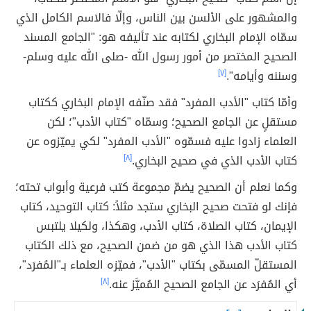
والمشهور على الألسن بين الناس، وإلّا فالاسم الكامل الذي
سمّاه الإمام البخاري لكتابه عند تأليفه هو: "الجامع المسند
الصحيح المختصر من أمور رسول الله -صلى الله عليه وسلم-
وسننه وأيامه".
[٧]
وأمّا كتاب "الأدب المفرد" فقد صنّفه الإمام البخاري ككتاب
مستقلٍ عن الجامع الصحيح؛ وسمّاه "كتاب الأدب"؛ لكن
العلماء زادوا عليه فسمّوه "الأدب المفرد" لكي يميّزوه عن
كتاب الأدب الذي في صحيح البخاري.
[٨]
وكما نعلم أن الصحيح يضمّ مجموعة كتب فرعية وأبواب تحته؛
فإنك لو فتحت صحيح البخاري ستجد مثلاً: كتاب التوحيد، كتاب
الإيمان، كتاب الصلاة، كتاب الأدب، وهكذا، ولكيلا يلتبس
كتاب الأدب هذا الذي هو من ضمن الصحيح، مع ذلك الكتاب
المستقلّ المسمّى بكتاب "الأدب"، فميّزه العلماء بـ"المُفرَد"،
أي المُفرَد عن الجامع الصحيح المُميَّز عنه.
[٨]