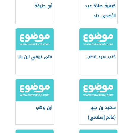
كيفية صلاة عيد
أبو حنيفة
الأضحى عند
المالكية
كتب سيد قطب
متى توفي ابن باز
سعيد بن جبير
ابن وهب
(عالم إسلامي)