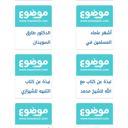
أشهر علماء
الدكتور طارق
المسلمين في
السويدان
الدين
نبذة عن كتاب مع
نبذة عن كتاب
الله للشيخ محمد
التنبيه للشيرازي
الغزالي