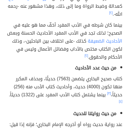
كعدالة وضبط الرواة وما إلى ذلك، وهذا مشهور عنه -رحمه
الله-.
[٢]
بينما كان شرطه في الأدب المفرد أخفّ مما هو عليه في
الصحيح؛ لذلك تجد في الأدب المفرد الأحاديث الحسنة وبعض
الأحاديث الضعيفة
كذلك -على اختلاف بين الباحثين-، وذلك
لكون الكتاب مختص بالآداب وفضائل الأعمال وليس في
الأحكام والحقوق.
[٢]
من حيث عدد الأحاديث
كتاب صحيح البخاري يتضمن (7563) حديثًا، وبحذف المكرر
منها تكون (4000) حديث، وأحاديث كتاب الأدب منه (256)
حديثاً،
[٣]
بينما يشتمل كتاب الأدب المفرد على (1322) حديثاً.
[٤]
من حيث روايتنا للحديث
عند رواية حديث رواه أو أخرجه الإمام البخاري؛ فإنه إذا قيل: