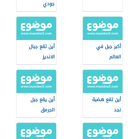
جودي
أكبر جبل في
أين تقع جبال
العالم
الانديز
أين تقع هضبة
أين يقع جبل
نجد
الجرمق