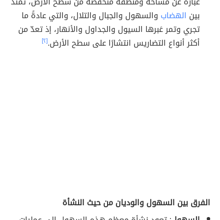
عبارة عن مساحة ومنطقة منخفضة من سطح الأرض، تمتدّ
بين
الهضاب
والسهول والجبال والتلال، والتي عادةً ما
تجري وتمر عَبرها السيول والجداول والأنهار، إذ تعدّ من
أكثر أنواع التضاريس انتشارًا على سطح الأرض.
[٢]
الفرق بين السهول والوديان من حيث النشأة
السهول
: تعود نشأة معظم هذه السهول إلى عمليات