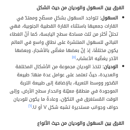
الفرق بين السهول والوديان من حيث الشكل
السهول:
تتواجد السهول بشكلٍ مسطّح وممتدّ في
القارات جمعيها باستثناء القارة القطبية الجنوبية، فهي
تحتلّ أكثر من ثلث مساحة سطح اليابسة، كما أنّ الغطاء
النباتي للسهول المنتشرة على نطاقٍ واسع في العالم
يكون مختلفًا، إذ إنّ بعضها مغطّى بالأشجار، وبعضها
الآخر يغطّيه الأعشاب.
[٥]
الوديان:
تتخذ الوديان مجموعة من الأشكال المختلفة
والعديدة، حيثُ تعتمد على عوامل عدة منها؛ طبيعة
الصّخور ووسط التعرية، بالإضافة إلى طبيعة التربة
الموجودة في منطقةٍ معيّنة وانحدار سطح الأرض، وإلى
الوقت المُستغرَق في التكوّن، وعادةً ما يكون للوديان
حواف وجوانب مستديرة تشبه شكل V أو U.
[٦]
الفرق بين السهول والوديان من حيث الأنواع