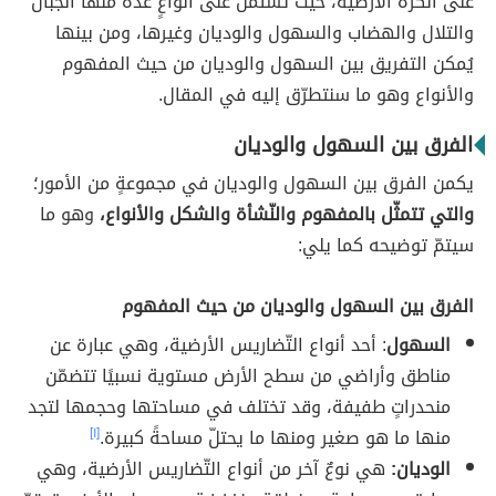
على الكرة الأرضية، حيثُ تشتمل على أنواعٍ عدّة منها الجبال
والتلال والهضاب والسهول والوديان وغيرها، ومن بينها
يُمكن التفريق بين السهول والوديان من حيث المفهوم
والأنواع وهو ما سنتطرّق إليه في المقال.
الفرق بين السهول والوديان
يكمن الفرق بين السهول والوديان في مجموعةٍ من الأمور؛
والتي تتمثّل بالمفهوم والنّشأة والشكل والأنواع،
وهو ما
سيتمّ توضيحه كما يلي:
الفرق بين السهول والوديان من حيث المفهوم
السهول
: أحد أنواع التّضاريس الأرضية، وهي عبارة عن
مناطق وأراضي من سطح الأرض مستوية نسبيًا تتضمّن
منحدراتٍ طفيفة، وقد تختلف في مساحتها وحجمها لتجد
منها ما هو صغير ومنها ما يحتلّ مساحةً كبيرة.
[١]
الوديان:
هي نوعٌ آخر من أنواع التّضاريس الأرضية، وهي