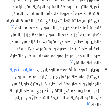
التّعرية والترسيب وحركة القشرة الأرضية، مثل ارتفاع
القشرة الأرضية أو هبوطها، وأما بالنسبة إلى الأماكن
التي كان فيها تشوّهاً شديدًا في شكل القشرة الأرضية،
فقد نشأ عنها عدد كبير من السهول الأصغر مساحةً.
[٣]
وتُعتبر غالبية أجزاء هذه السهول مملوءة جزئيًا بالرمل
والطين والحطام الصخري المترسِّب، لذا فإنه من السهل
زراعة أسطح تربتها الخصبة والمستوية، وبذلك فقد
أصبحت السهول مراكز ومواقع مهمة للسكان والتجارة
والصناعة والنقل.
[٣]
الوديان:
تعود نشأة معظم الوديان إلى
عمليات التّعرية
التي تتمّ بواسطة وبفعل جريان تيارات مياه السيول
والجداول والأنهار وكذلك الجليد خلال فترةٍ طويلة من
الزمن، مما يساهم في التآكل التّدريجي لسطح اليابسة
على الكرة الأرضية وذلك نتيجةً لنشاط كلّ من الرياح
والماء.
[٤]