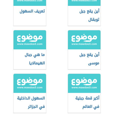
أين يقع جبل
تعريف السهول
توبقال
أين يقع جبل
ما هي جبال
موسى
الهيمالايا
أكبر قمة جبلية
السهول الداخلية
في العالم
في الجزائر