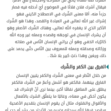
الشرك لغةً معناه يأتي من الشّراكة والاجتماع في الأمر،
فيقال أشرك فلان فلانًا في الموضوع أيّ أدخله فيه فصار
جزءاً منه، أمّا معنى الشّرك في الاصطلاح الدّيني فهو
إشراك غير الله تعالى في العبادة والقصد، وهذا هو الشّرك
الأكبر الذي لا يغفره الله تعالى، وهناك الشّرك الأصغر وهو
أن يشرك الإنسان في توجهه وقصده وعمله غير وجه الله
كالرّياء الخفي وهو أن يرائي الإنسان النّاس في صلاته
وزكاته وصدقته وعمله للمعروف بين النّاس حتّى يحمد على
ذلك ويغبن وهذا ذنبٌ كبير بلا شكّ .
الفرق بين الكفر والشّرك
من خلال النّظر في معنى الشّرك والكفر يتبين الإنسان
الفارق بينهما، فالكفر هو أشمل وأعمّ من الشّرك فالكفر
يطلق على المنافق نفاقًا أكبر، بينما نرى أنّ الإشراك قد
يكون أخصّ في معناه، وغالبًا ما يتعلّق الشرك بالأفعال
والأقوال والسّلوك مثال أن يقوم الإنسان بتقديم الأضحية
ويقصد فيها الله سبحانه وغيره من الأنداد من بشرٍ أو حجرٍ أو