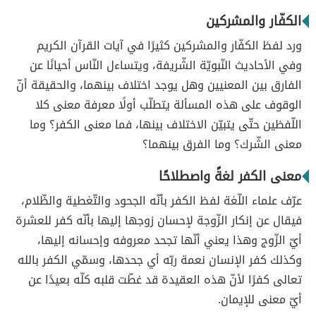
الكفّار والمشركين
ورد لفظ الكفّار والمشركين كثيرًا في آيات القرآن الكريم
وفي الأحاديث النّبويّة الشّريفة، ويتساءل النّاس أحيانًا عن
الفارق بين المعنيين وهل يوجد اختلاف بينهما، والحقيقة أنّ
الوقوف على هذه المسألة يتطلّب أولًا معرفة معنى كلا
اللّفظين حتّى يتبيّن الاختلاف بينها، فما معنى الكفر؟ وما
معنى الشّرك؟ وما الفرق بينهما؟
معنى الكفر لغةً واصطلاحًا
عرّف علماء اللّغة لفظ الكفر بأنّه الجحود والتّغطية والظّلام،
فيقال عن إنكار الزّوجة لإحسان زوجها إليها بأنّه كفر للعشرة
أيّ الزّوج وهذا يعني أنّها تجحد معروفه وإحسانه إليها،
وكذلك كفر الإنسان نعمة ربّه أي جحدها، وسمّي الكفر بالله
تعالى كفرًا لأنّ هذه العقيدة قد غطّت قلبه كلّه بعيدًا عن
أيّ معنى للإيمان.