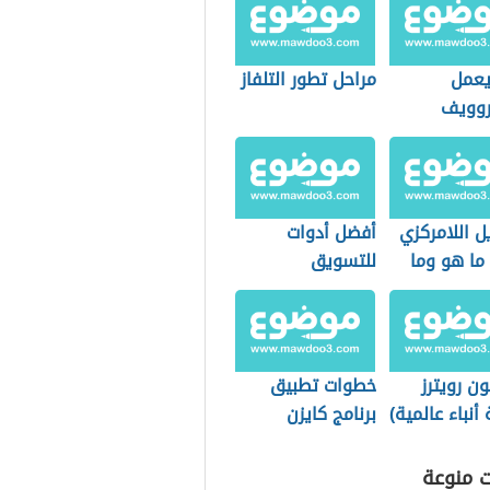
عمل
مراحل تطور التلفاز
روويف
ل اللامركزي
أفضل أدوات
defi) ما هو وما
للتسويق
اماته؟
الإلكتروني
ن رويترز
خطوات تطبيق
 أنباء عالمية)
برنامج كايزن
ت منوعة