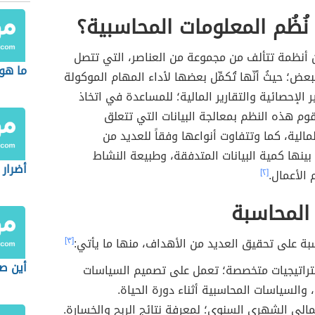
ُظُم المعلومات المحاسبية؟
 أنظمة تتألف من مجموعة من العناصر، التي تتصل
ما هو ر
عض؛ حيثُ أنّها تُكمِّل بعضها لأداء المهام الموكولة
 الإحصائية والتقارير المالية؛ للمساعدة في اتخاذ
تقوم هذه النظم بمعالجة البيانات التي تتعلق
لمالية، كما وتتفاوت أنواعها وفقاً للعديد من
بينها كمية البيانات المتدفقة، وطبيعة النشاط
أضرار 
 الأعمال.
[٢]
المحاسبة
بة على تحقيق العديد من الأهداف، منها ما يأتي:
[٣]
أين صن
تراتيجيات متخصصة؛ تعمل على تصميم السياسات
 والسياسات المحاسبية أثناء دورة الحياة.
لمالي الشهري السنوي؛ لمعرفة نتائج الربح والخسارة.