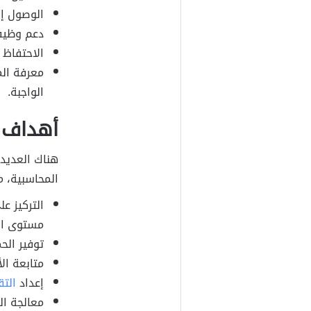
الوصول إل
دعم وظيف
الاحتفاظ 
معرفة الم
الواجبة.
أهداف ن
هناك العديد 
المحاسبية، م
التركيز ع
مستوى الم
توفير الح
متابعة ال
إعداد
التق
معالجة الب