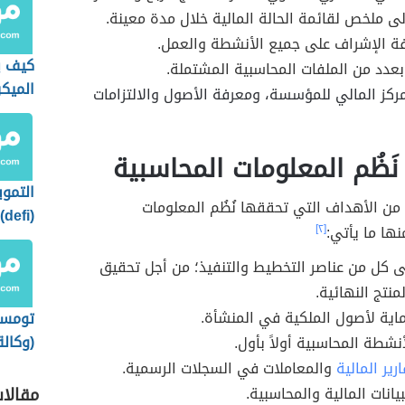
ى ملخص لقائمة الحالة المالية خلال مدة معينة.
ة الإشراف على جميع الأنشطة والعمل.
كيف ي
بعدد من الملفات المحاسبية المشتملة.
الميك
ركز المالي للمؤسسة، ومعرفة الأصول والالتزامات
َظُم المعلومات المحاسبية
التموي
من الأهداف التي تحققها نُظُم المعلومات
(
نها ما يأتي:
[٢]
استخد
لى كل من عناصر التخطيط والتنفيذ؛ من أجل تحقيق
نتج النهائية.
ماية لأصول الملكية في المنشأة.
تومسو
(وكالة
أنشطة المحاسبية أولاً بأول.
ارير المالية
والمعاملات في السجلات الرسمية.
يانات المالية والمحاسبية.
مقالا