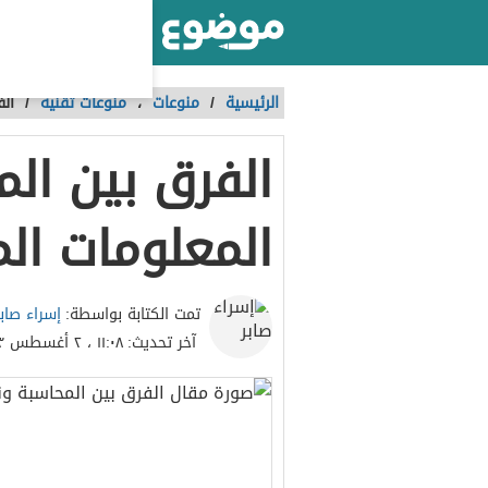
أكبر موقع عربي بالعالم
الرئيسية
/
منوعات
،
منوعات تقنية
/
ال
الفرق بين ال
المعلومات ال
إسراء صابر
تمت الكتابة بواسطة:
آخر تحديث:
١١:٠٨ ، ٢ أغسطس ٢٠٢٣