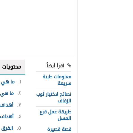
اقرأ أيضاً
محتويات
معلومات طبية
١
ما هي 
سريعة
٢
ما هي ن
نصائح لاختيار ثوب
الزفاف
٣
أهداف 
طريقة عمل قرع
٤
أهداف ن
العسل
٥
الفرق 
قصة قصيرة