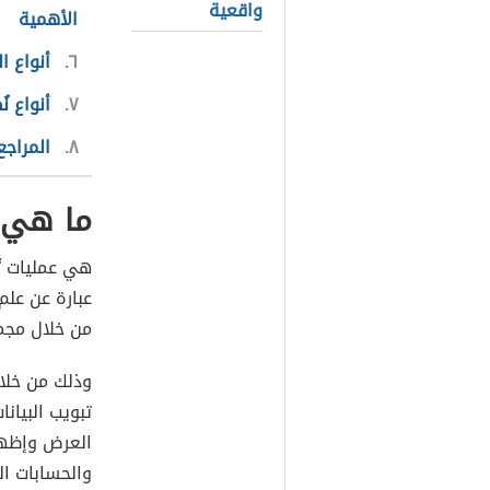
واقعية
الأهمية
٦
أنواع ا
٧
أنواع ن
٨
المراجع
ما هي 
هي عمليات ت
عبارة عن علم
من خلال مجم
وذلك من خلا
تبويب البيان
العرض وإظها
والحسابات ال