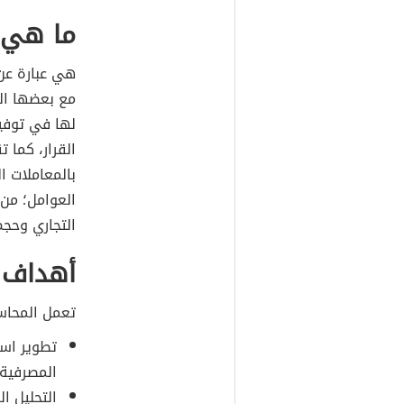
ما هي ن
هي عبارة عن
مع بعضها الب
لها في توفير
القرار، كما 
بالمعاملات ا
العوامل؛ من 
التجاري وحجم
أهداف 
تعمل المحاس
تطوير اس
المصرفية،
التحليل ا