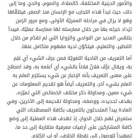
والأمور الدينية المختلفة، كالصلاة، والصوم، والحج، وما إلى
ذلك، حيث تبدأ هذه التجارب مع الإنسان منذ الصغر، فيتلقّاها
وهو لا يزال في مراحله العمريّة الأولى، ومع مرور الزمن
تزداد خبرته بها من خلال ممارسته لها ممارسة عمليّة، فيبدأ
بتلمّس العديد من النواحي والزوايا التي لم تقدّم من خلال
التنظير، والتعليم، فيتكوّن لديه مفهوم متكامل عنها.
أما التعريف من الناحية اللغويّة فمن عرَفَ الشيء أي عَلِم
بهَ، ويقال عرَّفَ فلانٌ فلاناً بالشيء أي أعلمه به، وقد اصطلح
على معنى التعريف بأنه الإخبار عن شيء يستلزم العلم به
العلم بشيء آخر، والتعريف أيضاً هو تقديم المعلومات عن
شيء معين، ومحاولة ذكر مختلف الخصائص التي تميّزه،
بهدف تحديده، ووصفه، ومحاولة تقديمه إلى الآخرين، وفي
العادة يبدأ المتحدثون بالتعريف بكافة المصطلحات التي
ستعرض لهم خلال الحوار، إذ تهدف هذه العملية إلى وضع
كافة المشاركين على أرضيات معرفية متقاربة إلى حد ما،
تمهيداً للوصول إلى نقطة الخلاف، أو لب الكلام.