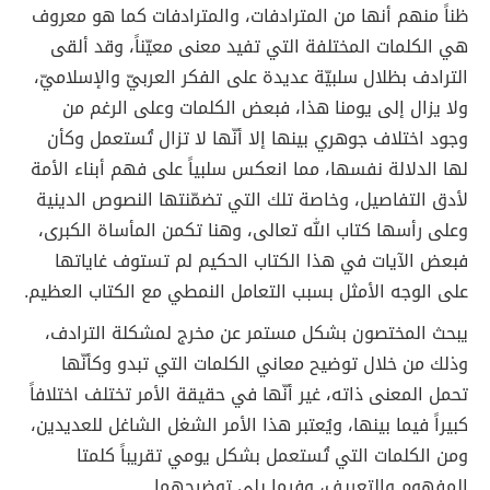
ظناً منهم أنها من المترادفات، والمترادفات كما هو معروف
هي الكلمات المختلفة التي تفيد معنى معيّناً، وقد ألقى
الترادف بظلال سلبيّة عديدة على الفكر العربيّ والإسلاميّ،
ولا يزال إلى يومنا هذا، فبعض الكلمات وعلى الرغم من
وجود اختلاف جوهري بينها إلا أنّها لا تزال تُستعمل وكأن
لها الدلالة نفسها، مما انعكس سلبياً على فهم أبناء الأمة
لأدق التفاصيل، وخاصة تلك التي تضمّنتها النصوص الدينية
وعلى رأسها كتاب الله تعالى، وهنا تكمن المأساة الكبرى،
فبعض الآيات في هذا الكتاب الحكيم لم تستوف غاياتها
على الوجه الأمثل بسبب التعامل النمطي مع الكتاب العظيم.
يبحث المختصون بشكل مستمر عن مخرج لمشكلة الترادف،
وذلك من خلال توضيح معاني الكلمات التي تبدو وكأنّها
تحمل المعنى ذاته، غير أنّها في حقيقة الأمر تختلف اختلافاً
كبيراً فيما بينها، ويُعتبر هذا الأمر الشغل الشاغل للعديدين،
ومن الكلمات التي تُستعمل بشكل يومي تقريباً كلمتا
المفهوم والتعريف، وفيما يلي توضيحهما.